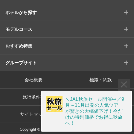
+
ホテルから探す
+
モデルコース
+
おすすめ特集
+
グループサイト
会社概要
標識・約款
旅行条件書
プライバシーポリシー
＼JAL秋旅セール開催中／9
月～11月出発の人気ツアー
が驚きの大幅値下げ！今だ
サイトマップ
画面共有サポート
けの特別価格でお得に秋旅
へ！
Copyright © ORION TOUR Co.,Ltd. All rights reserved.