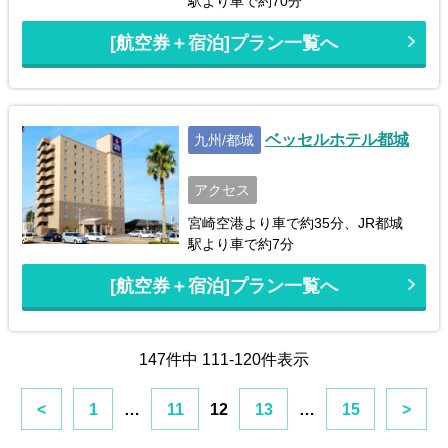
駅より車で約70分
[航空券＋宿泊]プラン一覧へ
ベッセルホテル都城
九州/都城
アクセス
宮崎空港より車で約35分、JR都城
駅より車で約7分
[航空券＋宿泊]プラン一覧へ
147件中 111-120件表示
<
1
…
11
12
13
…
15
>