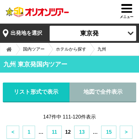
メニュー
東京発
出発地を選択
国内ツアー
ホテルから探す
九州
九州 東京発国内ツアー
リスト形式で表示
地図で全件表示
147件中 111-120件表示
<
1
…
11
12
13
…
15
>