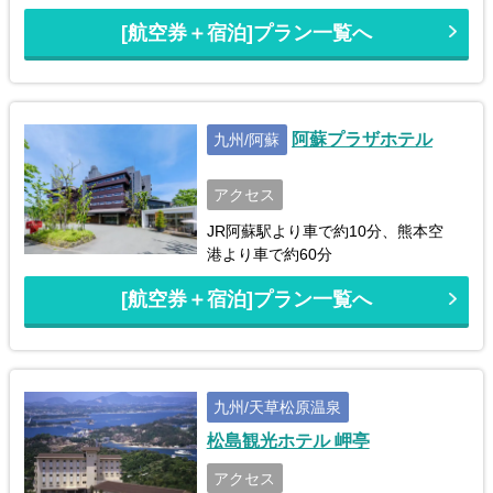
[航空券＋宿泊]プラン一覧へ
阿蘇プラザホテル
九州/阿蘇
アクセス
JR阿蘇駅より車で約10分、熊本空
港より車で約60分
[航空券＋宿泊]プラン一覧へ
九州/天草松原温泉
松島観光ホテル 岬亭
アクセス