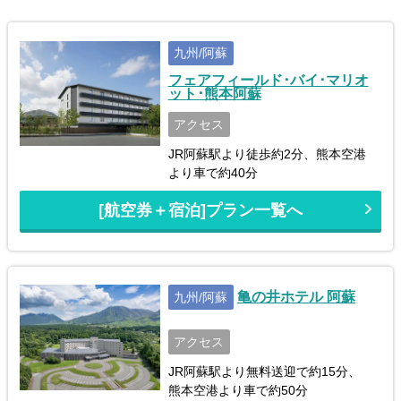
九州/阿蘇
フェアフィールド･バイ･マリオ
ット･熊本阿蘇
アクセス
JR阿蘇駅より徒歩約2分、熊本空港
より車で約40分
[航空券＋宿泊]プラン一覧へ
亀の井ホテル 阿蘇
九州/阿蘇
アクセス
JR阿蘇駅より無料送迎で約15分、
熊本空港より車で約50分