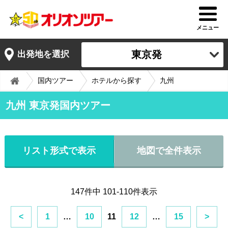
メニュー
東京発
出発地を選択
国内ツアー
ホテルから探す
九州
九州 東京発国内ツアー
リスト形式で表示
地図で全件表示
147件中 101-110件表示
<
1
…
10
11
12
…
15
>