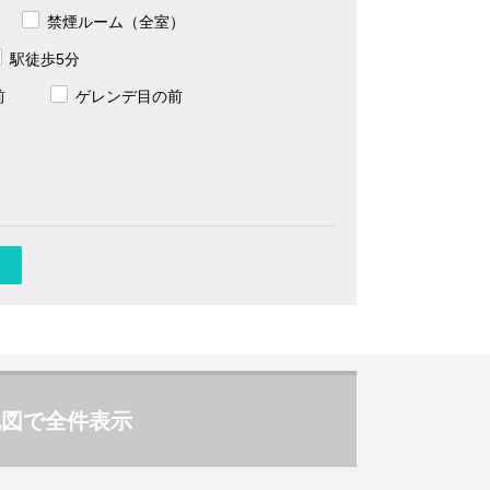
禁煙ルーム（全室）
駅徒歩5分
前
ゲレンデ目の前
地図で全件表示