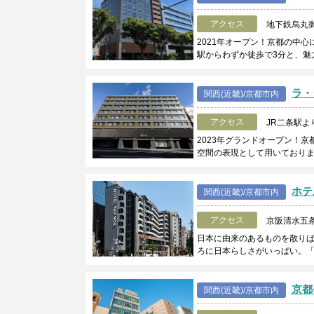
アクセス
地下鉄烏丸
2021年オープン！京都の中
駅からわずか徒歩で3分と、魅
ラ・
関西(近畿)/京都市内
アクセス
JR二条駅よ
2023年グランドオープン！
空間の表現として用いており
ホテ
関西(近畿)/京都市内
アクセス
京阪清水五
日本に由来のあるものを散り
ろに日本らしさがいっぱい。
京都
関西(近畿)/京都市内