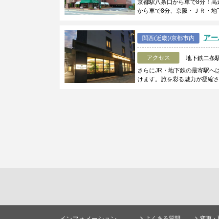
京都駅八条口から車で8分！高
から車で8分、京阪・ＪＲ・地
アー
関西(近畿)/京都市内
アクセス
地下鉄二条駅
さらにJR・地下鉄の最寄駅へ
けます。旅を彩る魅力が凝縮
インフォメーション
よくある質問
変更・