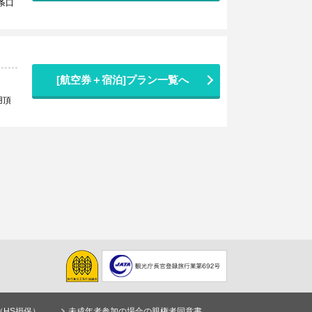
条口
[航空券＋宿泊]プラン一覧へ
用頂
（HS損保）
未成年者参加の場合の親権者同意書