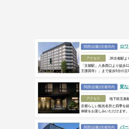
ロワ
関西(近畿)/京都市内
アクセス
JR京都駅よ
「京都駅」八条西口より徒歩1
王護国寺）」まで徒歩5分の立
変な
関西(近畿)/京都市内
アクセス
地下鉄五条
京都らしい観光名所と四季を
体験をお楽しみいただけます
パー
関西(近畿)/京都市内