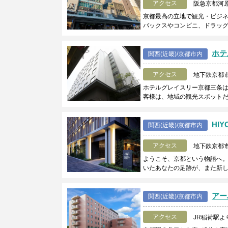
アクセス
阪急京都河
京都最高の立地で観光・ビジネ
バックスやコンビニ、ドラッ
ホテ
関西(近畿)/京都市内
アクセス
地下鉄京都
ホテルグレイスリー京都三条
客様は、地域の観光スポット
HI
関西(近畿)/京都市内
アクセス
地下鉄京都
ようこそ、京都という物語へ
いたあなたの足跡が、また新
アー
関西(近畿)/京都市内
アクセス
JR稲荷駅よ