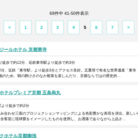
69件中 41-50件表示
<
1
2
3
4
5
6
7
>
ジールホテル 京都東寺
り徒歩で約12分、近鉄東寺駅より徒歩で約3分
2分、近鉄「東寺駅」より徒歩3分とアクセス良好。五重塔で有名な世界遺産「東寺
地のため、朝の静けさのなか散策を楽しんだり、京都ならではの歴史的…
ホテルプレミア京都 五条烏丸
駅より徒歩で約2分
組み合わせ三面のプロジェクションマッピングによる色彩豊かな表現を演出。新しい
。全客室に琉球畳をイメージしたものを使用し、お洒落でありながら上品さ…
クホテル京都御池