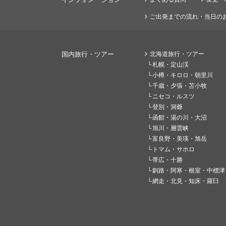
ご出発までの流れ・当日の
国内旅行・ツアー
北海道旅行・ツアー
札幌・定山渓
小樽・キロロ・朝里川
千歳・夕張・苫小牧
ニセコ・ルスツ
登別・洞爺
函館・湯の川・大沼
旭川・層雲峡
富良野・美瑛・旭岳
トマム・サホロ
帯広・十勝
釧路・阿寒・根室・中標津
網走・北見・知床・羅臼