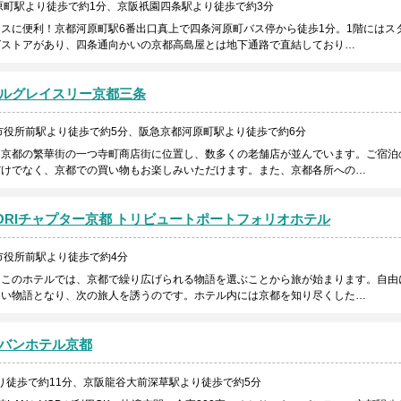
原町駅より徒歩で約1分、京阪祇園四条駅より徒歩で約3分
スに便利！京都河原町駅6番出口真上で四条河原町バス停から徒歩1分。1階にはス
グストアがあり、四条通向かいの京都高島屋とは地下通路で直結しており…
ルグレイスリー京都三条
市役所前駅より徒歩で約5分、阪急京都河原町駅より徒歩で約6分
は京都の繁華街の一つ寺町商店街に位置し、数多くの老舗店が並んでいます。ご宿泊
だけでなく、京都での買い物もお楽しみいただけます。また、京都各所への…
YORIチャプター京都 トリビュートポートフォリオホテル
市役所前駅より徒歩で約4分
。このホテルでは、京都で繰り広げられる物語を選ぶことから旅が始まります。自由
しい物語となり、次の旅人を誘うのです。ホテル内には京都を知り尽くした…
バンホテル京都
り徒歩で約11分、京阪龍谷大前深草駅より徒歩で約5分