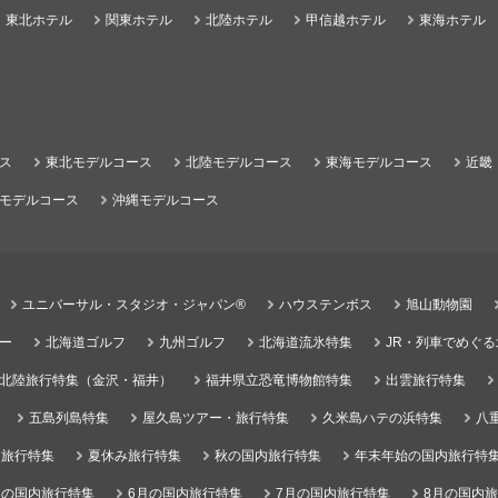
東北ホテル
関東ホテル
北陸ホテル
甲信越ホテル
東海ホテル
ス
東北モデルコース
北陸モデルコース
東海モデルコース
近畿
モデルコース
沖縄モデルコース
ユニバーサル・スタジオ・ジャパン®
ハウステンボス
旭山動物園
ー
北海道ゴルフ
九州ゴルフ
北海道流氷特集
JR・列車でめぐ
北陸旅行特集（金沢・福井）
福井県立恐竜博物館特集
出雲旅行特集
五島列島特集
屋久島ツアー・旅行特集
久米島ハテの浜特集
八
）旅行特集
夏休み旅行特集
秋の国内旅行特集
年末年始の国内旅行特
月の国内旅行特集
6月の国内旅行特集
7月の国内旅行特集
8月の国内