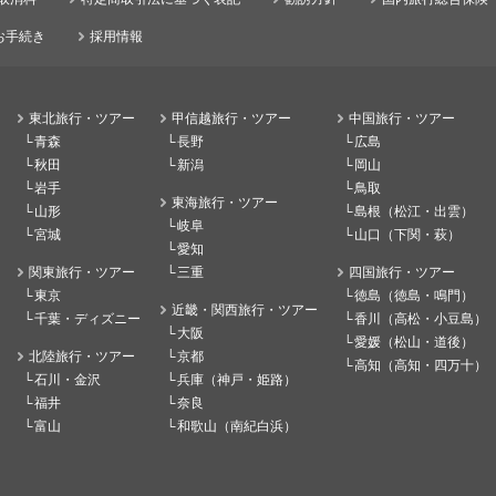
お手続き
採用情報
東北旅行・ツアー
甲信越旅行・ツアー
中国旅行・ツアー
青森
長野
広島
秋田
新潟
岡山
岩手
鳥取
東海旅行・ツアー
山形
島根（松江・出雲）
岐阜
宮城
山口（下関・萩）
愛知
関東旅行・ツアー
三重
四国旅行・ツアー
東京
徳島（徳島・鳴門）
近畿・関西旅行・ツアー
千葉・ディズニー
香川（高松・小豆島）
大阪
愛媛（松山・道後）
北陸旅行・ツアー
京都
高知（高知・四万十）
石川・金沢
兵庫（神戸・姫路）
福井
奈良
富山
和歌山（南紀白浜）