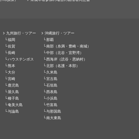
九州旅行・ツアー
沖縄旅行・ツアー
福岡
那覇
佐賀
南部（糸満・豊崎・南城）
長崎
中部（北谷・宜野湾）
ハウステンボス
西海岸（読谷・恩納村）
熊本
北部（名護・本部）
大分
久米島
宮崎
宮古島
鹿児島
石垣島
屋久島
西表島
種子島
小浜島
奄美大島
竹富島
与論島
与那国島
南大東島