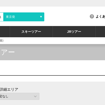
よく
地
東京発
スキーツアー
JRツアー
畿)
ツアー
詳細エリア