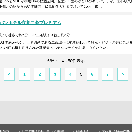
速LANとVODが利用OKの快適空間。全室200室のゆとりのキャパシティ。京都駅八
下鉄どの駅からも徒歩圏内、伏見稲荷大社まで歩いて15分！市…
バンホテル京都二条プレミアム
より徒歩で約5分、JR二条駅より徒歩約8分
は徒歩約5～8分、世界遺産である二条城へは徒歩約15分で観光・ビジネス共にご活
された町で和を取り入れた新感覚のホテルステイをお楽しみください。
69件中 41-50件表示
<
1
2
3
4
5
6
7
>
取消料
特定商取引法に基づく表記
勧誘方針
国内旅行総合保険