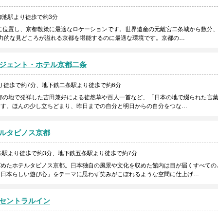
御池駅より徒歩で約3分
心に位置し、京都散策に最適なロケーションです。世界遺産の元離宮二条城から数分
力的な見どころが溢れる京都を堪能するのに最適な環境です。京都の…
ジェント・ホテル京都二条
り徒歩で約7分、地下鉄二条駅より徒歩で約6分
京都の地で発祥した吉田兼好による徒然草や百人一首など、「日本の地で綴られた言
ます。ほんの少し立ちどまり、昨日までの自分と明日からの自分をつな…
ルタビノス京都
条駅より徒歩で約3分、地下鉄五条駅より徒歩で約7分
ばめたホテルタビノス京都。日本独自の風景や文化を収めた館内は目が届くすべての
「日本らしい遊び心」をテーマに思わず笑みがこぼれるような空間に仕上げ…
セントラルイン