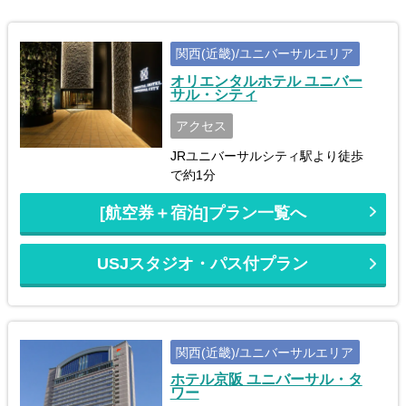
関西(近畿)/ユニバーサルエリア
オリエンタルホテル ユニバー
サル・シティ
アクセス
JRユニバーサルシティ駅より徒歩
で約1分
[航空券＋宿泊]プラン一覧へ
USJスタジオ・パス付プラン
関西(近畿)/ユニバーサルエリア
ホテル京阪 ユニバーサル・タ
ワー