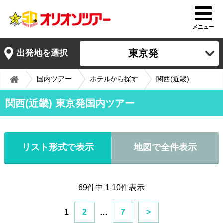
メニュー
東京発
出発地を選択
国内ツアー
ホテルから探す
関西(近畿)
関西(近畿) 東京発国内ツアー
リスト形式で表示
地図で全件表示
69件中 1-10件表示
1
2
…
7
>