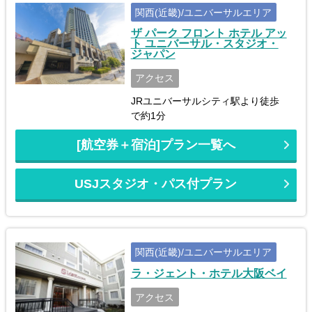
関西(近畿)/ユニバーサルエリア
ザ パーク フロント ホテル アッ
ト ユニバーサル・スタジオ・
ジャパン
アクセス
JRユニバーサルシティ駅より徒歩
で約1分
[航空券＋宿泊]プラン一覧へ
USJスタジオ・パス付プラン
関西(近畿)/ユニバーサルエリア
ラ・ジェント・ホテル大阪ベイ
アクセス