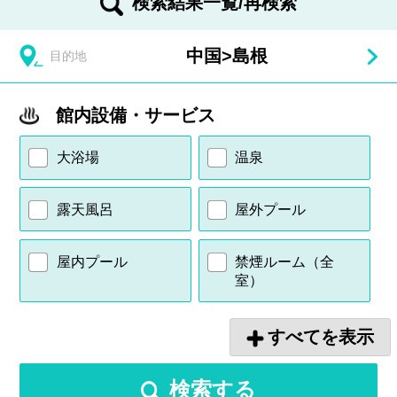
検索結果一覧/再検索
中国
>
島根
目的地
館内設備・サービス
大浴場
温泉
露天風呂
屋外プール
屋内プール
禁煙ルーム（全
室）
すべてを表示
検索する