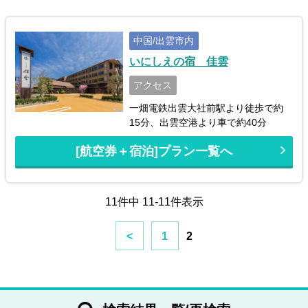
中国/出雲市内
いにしえの宿 佳雲
アクセス
一畑電鉄出雲大社前駅より徒歩で約
15分、出雲空港より車で約40分
[航空券＋宿泊]プラン一覧へ
11件中 11-11件表示
<
1
2