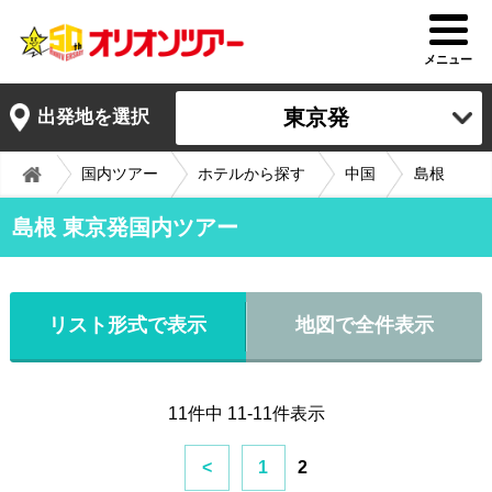
メニュー
東京発
出発地を選択
国内ツアー
ホテルから探す
中国
島根
島根 東京発国内ツアー
リスト形式で表示
地図で全件表示
11件中 11-11件表示
<
1
2