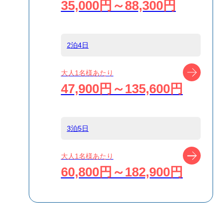
35,000円～88,300円
島
八丈島
2泊4日
宿泊名
八丈ビューホテ
ル
ツアー
大人1名様あたり
47,900円～135,600円
食事条件
朝食のみ
3泊5日
受付方式
リクエスト受付
商品対象
ツアー
大人1名様あたり
60,800円～182,900円