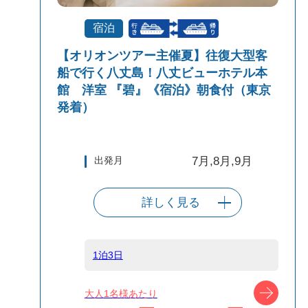
宿泊
【オリオンツアー主催夏】往復大型客
船で行く八丈島！八丈ビューホテル本
館 洋室 『碧』《宿泊》朝食付（東京
発着）
出発月
7月,8月,9月
詳しく見る
出発港
東京（竹芝客船
ターミナル）
1泊3日
船タイプ
往復大型客船
ツアー
大人1名様あたり