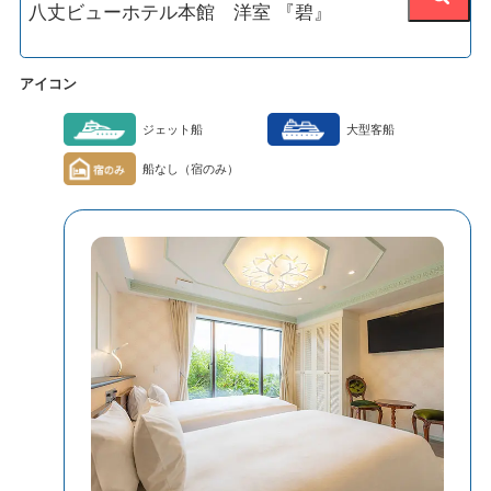
アイコン
ジェット船
大型客船
船なし（宿のみ）