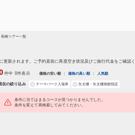
崎 長崎ツアー一覧
に更新されます。ご予約直前に再度空き状況及びご旅行代金をご確認
0
件中
0件表示
価格の安い順
価格の高い順
人気順
現在の絞り込み
テーマパーク入場券
矢太樓・矢太樓南館指定
条件に当てはまるコースが見つかりませんでした。
条件を変えて再検索してみてください。