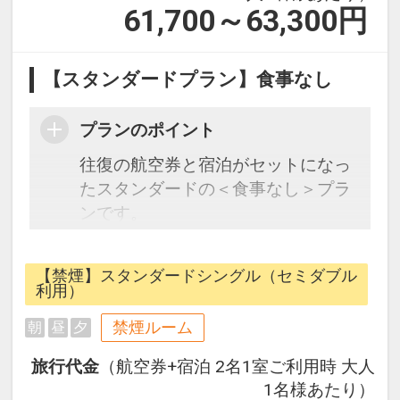
61,700～63,300
円
【スタンダードプラン】食事なし
プランのポイント
往復の航空券と宿泊がセットになっ
たスタンダードの＜食事なし＞プラ
ンです。
フライトと宿泊を自由に組み合わせ
できるダイナミックパッケージだか
【禁煙】スタンダードシングル（セミダブル
ら、一都市滞在はもちろん周遊旅行
利用）
にも最適！
禁煙ルーム
朝
昼
夕
旅行期間中の1泊だけの宿泊や延
泊・飛び泊なども自由自在です。
旅行代金
（航空券+宿泊 2名1室ご利用時 大人
JALマイレージ会員の方にはフライ
1名様あたり）