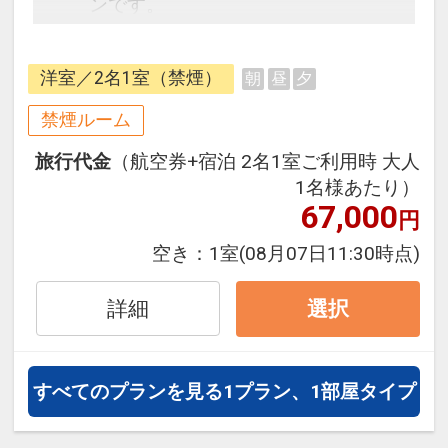
ンです。
フライトと宿泊を自由に組み合わせ
できるダイナミックパッケージだか
洋室／2名1室（禁煙）
朝
昼
夕
ら、一都市滞在はもちろん周遊旅行
にも最適！
禁煙ルーム
旅行期間中の1泊だけの宿泊や延
旅行代金
（航空券+宿泊 2名1室ご利用時 大人
泊・飛び泊なども自由自在です。
1名様あたり）
JALマイレージ会員の方にはフライ
67,000
円
トマイルが50%貯まります。
空き：
1室
(08月07日11:30時点)
■大浴場のご案内
天然温泉大浴場「ばってんの湯」
詳細
選択
は、ハウステンボスを望む露天風呂
が自慢の天然温泉施設です・
※2026年6月～9月にかけて大規模な
すべてのプランを見る
1プラン、1部屋タイプ
温泉施設改装工事が実施されていま
す。ご了承ください。