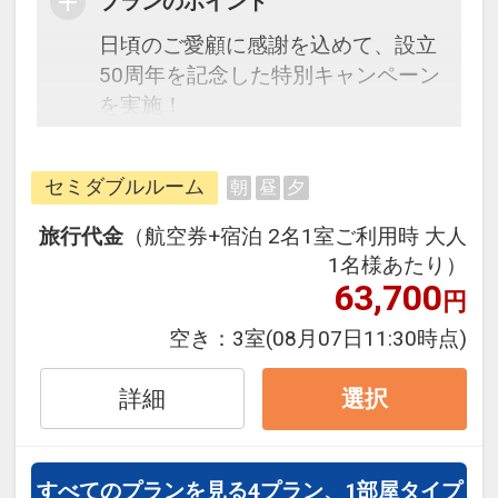
プランのポイント
日頃のご愛顧に感謝を込めて、設立
50周年を記念した特別キャンペーン
を実施！
本キャンペーン期間中は、通常プラ
ンよりもお得な特別価格にてご旅行
セミダブルルーム
朝
昼
夕
をご案内いたします。
旅行代金
（航空券+宿泊 2名1室ご利用時 大人
往復の航空券と宿泊がセットになっ
1名様あたり）
たスタンダードの＜食事なし＞プラ
63,700
円
ンです。
空き：
3室
(08月07日11:30時点)
フライトと宿泊を自由に組み合わせ
できるダイナミックパッケージだか
詳細
選択
ら、一都市滞在はもちろん周遊旅行
にも最適！
旅行期間中の1泊だけの宿泊や延
すべてのプランを見る
4プラン、1部屋タイプ
泊・飛び泊なども自由自在です。