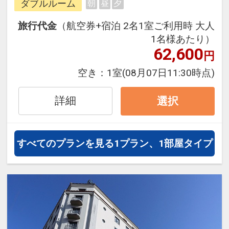
ダブルルーム
朝
昼
夕
ら、一都市滞在はもちろん周遊旅行
にも最適！
旅行代金
（航空券+宿泊 2名1室ご利用時 大人
旅行期間中の1泊だけの宿泊や延
1名様あたり）
泊・飛び泊なども自由自在です。
62,600
円
JALマイレージ会員の方にはフライ
空き：
1室
(08月07日11:30時点)
トマイルが50%貯まります。
詳細
選択
すべてのプランを見る
1プラン、1部屋タイプ