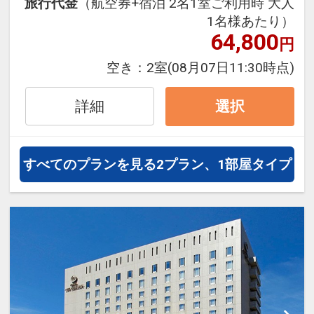
旅行代金
（航空券+宿泊 2名1室ご利用時 大人
泊・飛び泊なども自由自在です。
1名様あたり）
JALマイレージ会員の方にはフライ
64,800
円
トマイルが50%貯まります。
空き：
2室
(08月07日11:30時点)
■朝食のご案内
地元長崎の郷土料理や定番メニュー
詳細
選択
が並ぶ25品以上の和洋バイキング形
式です。
長崎皿うどん、五島うどん、島原ひ
すべてのプランを見る
2プラン、1部屋タイプ
ょっつるなど長崎ならではの郷土の
料理が人気です。
□時間：07:00～09:00（ラストオー
ダー08:30)
■大浴場のご案内
ゆったりとした浴槽と洗い場を備え
た、シティホテルとしては本格的な