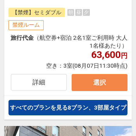
フライトと宿泊を自由に組み合わせ
【禁煙】セミダブル
朝
昼
夕
できるダイナミックパッケージだか
ら、一都市滞在はもちろん周遊旅行
禁煙ルーム
にも最適！
旅行代金
（航空券+宿泊 2名1室ご利用時 大人
旅行期間中の1泊だけの宿泊や延
1名様あたり）
泊・飛び泊なども自由自在です。
63,600
円
フライトは、安心のJAL（または
JALグループ）確約！フライトマイ
空き：
3室
(08月07日11:30時点)
ル50%貯まります。
オプションでレンタカーや現地交
詳細
選択
通・体験プランなどの追加（同時予
約）が可能なプランもございます。
すべてのプランを見る
8プラン、3部屋タイプ