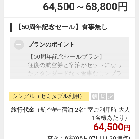
64,500～68,800
円
【50周年記念セール】食事無し
プランのポイント
【50周年記念セールプラン】
往復の航空券と宿泊がセットになっ
たスタンダードな＜食事なし＞プラ
ンです。
フライトと宿泊を自由に組み合わせ
シングル（セミタブル利用）
朝
昼
夕
できるダイナミックパッケージだか
ら、一都市滞在はもちろん周遊旅行
旅行代金
（航空券+宿泊 2名1室ご利用時 大人
にも最適！
1名様あたり）
旅行期間中の1泊だけの宿泊や延
64,500
円
泊・飛び泊なども自由自在です。
空き：
8室
(08月07日11:30時点)