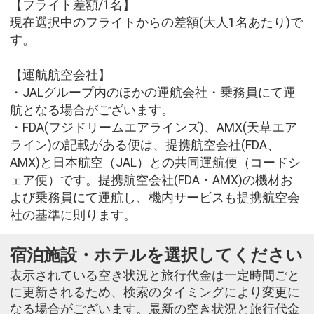
【フライト差額/1名】
現在選択中のフライトからの差額(大人1名あたり)で
す。
【運航航空会社】
・JALグループ内のほかの運航会社・乗務員にて運
航となる場合がございます。
・FDA(フジドリームエアラインズ)、AMX(天草エア
ライン)の記載がある便は、提携航空会社(FDA、
AMX)と日本航空（JAL）との共同運航便（コードシ
ェア便）です。提携航空会社(FDA・AMX)の機材お
よび乗務員にて運航し、機内サービスも提携航空会
社の基準に則ります。
宿泊施設・ホテルを選択してください
表示されている空き状況と旅行代金は一定時間ごと
に更新されるため、検索のタイミングにより変更に
なる場合がございます。最新の空き状況と旅行代金