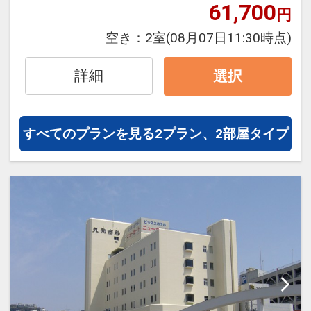
トマイルが50%貯まります。
61,700
円
空き：
2室
(08月07日11:30時点)
●2026年6月1日、客室やロビー、レ
ストランなどをリニューアルしてリ
詳細
選択
ブランドオープンいたしました。
■宿泊者特典
すべてのプランを見る
2プラン、2部屋タイプ
ミネラルウォーターをお1人様1本プ
レゼント