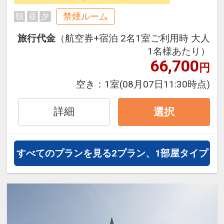
ら、一都市滞在はもちろん周遊旅行
にも最適！
禁煙ルーム
朝
昼
夕
旅行期間中の1泊だけの宿泊や延
旅行代金
（航空券+宿泊 2名1室ご利用時 大人
泊・飛び泊なども自由自在です。
1名様あたり）
JALマイレージ会員の方にはフライ
66,700
円
トマイルが50%貯まります。
空き：
1室
(08月07日11:30時点)
■宿泊者特典
ミネラルウォーターをお1人様1本プ
詳細
選択
レゼント
すべてのプランを見る
2プラン、1部屋タイプ