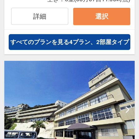
フライトは、安心のJAL（または
JALグループ）確約！フライトマイ
詳細
選択
ル50%貯まります。
オプションでレンタカーや現地交
通・体験プランなどの追加（同時予
すべてのプランを見る
4プラン、2部屋タイプ
約）が可能なプランもございます。
■宿泊者特典
ミネラルウォーターをお1人様1本プ
レゼント
フロントロビーにてコーヒー無料サ
ービス