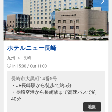
大浴場です。
団体専用貸切大浴場は完全予約制と
なります。
□営業時間：16:00～24:00/翌朝
05:30～09:00
■送迎のご案内
ホテルニュー長崎
JR長崎駅とホテル間で無料の送迎バ
九州
長崎
スが運行しています。
運航時間や乗車場所などは、直接ホ
In 15:00 / Out 11:00
テルヘお問い合わせください
長崎市大黒町14番5号
・JR長崎駅から徒歩で約5分
■施設使用料のご案内
・長崎空港から長崎駅まで高速バスで約
添い寝幼児（1～5歳の未就学児）
40分
は、現地にて施設使用料がかりま
す。お1人様1泊あたり1,100円（税
地図