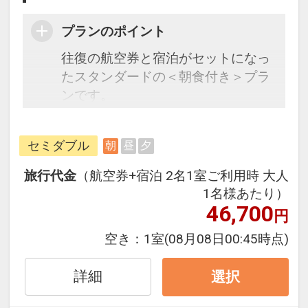
プランのポイント
往復の航空券と宿泊がセットになっ
たスタンダードの＜朝食付き＞プラ
ンです。
フライトと宿泊を自由に組み合わせ
できるダイナミックパッケージだか
セミダブル
朝
昼
夕
ら、一都市滞在はもちろん周遊旅行
にも最適！
旅行代金
（航空券+宿泊 2名1室ご利用時 大人
旅行期間中の1泊だけの宿泊や延
1名様あたり）
泊・飛び泊なども自由自在です。
46,700
円
JALマイレージ会員の方にはフライ
空き：
1室
(08月08日00:45時点)
トマイルが50%貯まります。
詳細
選択
■朝食のご案内
和洋の無料バイキング朝食が魅力で