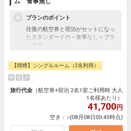
ム 食事無し
プランのポイント
往復の航空券と宿泊がセットになっ
たスタンダードの＜食事なし＞プラ
ンです。
フライトと宿泊を自由に組み合わせ
できるダイナミックパッケージだか
【喫煙】シングルルーム（2名利用）
ら、一都市滞在はもちろん周遊旅行
にも最適！
朝
昼
夕
旅行期間中の1泊だけの宿泊や延
旅行代金
（航空券+宿泊 2名1室ご利用時 大人
泊・飛び泊なども自由自在です。
1名様あたり）
JALマイレージ会員の方にはフライ
41,700
円
トマイルが50%貯まります。
空き：
○
(08月08日00:45時点)
■大浴場のご案内