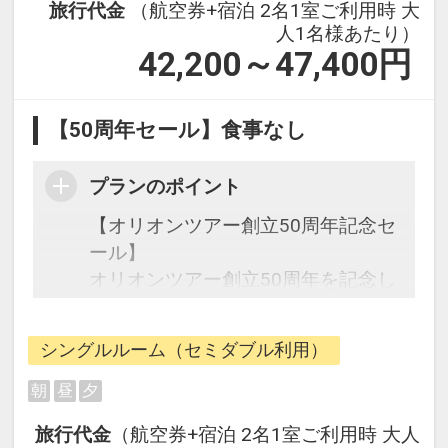
旅行代金
（航空券+宿泊 2名1室ご利用時 大
人1名様あたり）
42,200～47,400
円
【50周年セール】食事なし
プランのポイント
【オリオンツアー創立50周年記念セ
ール】
オリオンツアー創立50周年を記念し
た期間限定の特別なセールです。
シングルルーム（セミダブル利用）
往復の航空券と宿泊がセットになっ
たスタンダードの＜食事なし＞プラ
朝
昼
夕
ンです。
旅行代金
（航空券+宿泊 2名1室ご利用時 大人
フライトと宿泊を自由に組み合わせ