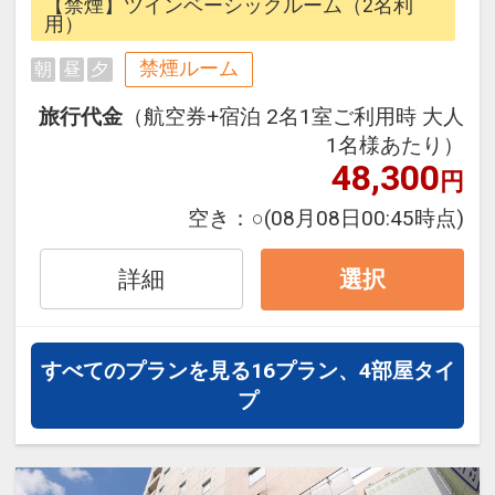
【禁煙】ツインベーシックルーム（2名利
往復の航空券と宿泊がセットになっ
用）
たスタンダードの＜食事なし＞プラ
禁煙ルーム
朝
昼
夕
ンです。
フライトと宿泊を自由に組み合わせ
旅行代金
（航空券+宿泊 2名1室ご利用時 大人
できるダイナミックパッケージだか
1名様あたり）
ら、一都市滞在はもちろん周遊旅行
48,300
円
にも最適！
空き：
○
(08月08日00:45時点)
旅行期間中の1泊だけの宿泊や延
泊・飛び泊なども自由自在です。
詳細
選択
JALマイレージ会員の方にはフライ
トマイルが50%貯まります。
すべてのプランを見る
16プラン、4部屋タイ
プ