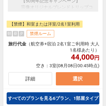
【50周年記念キャンペーン】
宗像オリジナルブレンドトリップコ
ーヒーをプレゼント！
往復の航空券と宿泊がセットになっ
【禁煙】和室または洋室/2名1室利用
たスタンダードの＜食事なし＞プラ
ンです。
禁煙ルーム
朝
昼
夕
フライトと宿泊を自由に組み合わせ
旅行代金
（航空券+宿泊 2名1室ご利用時 大人
できるダイナミックパッケージだか
1名様あたり）
ら、一都市滞在はもちろん周遊旅行
44,000
円
にも最適！
旅行期間中の1泊だけの宿泊や延
空き：
3室
(08月08日00:45時点)
泊・飛び泊なども自由自在です。
JALマイレージ会員の方にはフライ
詳細
選択
トマイルが50%貯まります。
■大浴場のご案内
すべてのプランを見る
6プラン、1部屋タイプ
地下1,000ｍから湧き出す自家源泉