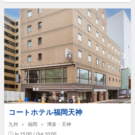
を使用した「玄海さつき温泉」で
す。
ホテルの2階に位置しており、広々
とした内湯、岩造りの露天風呂、サ
ウナ、そして充実した湯上がりラウ
ンジを完備しております。
□営業時間：15:00～23:00/翌朝
06:00～10:00
■施設使用料のご案内
添い寝幼児（0～6歳の未就学児）
は、現地にて施設使用料がかりま
す。お1人様1泊あたり1,100円（税
込）
コートホテル福岡天神
九州
福岡
博多・天神
In 15:00 / Out 10:00