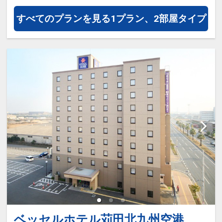
す。明太子や筑前煮といったご当地
すべてのプランを見る
1プラン、2部屋タイプ
メニュー「博多の朝食」をはじめ、
日替わりのおかず、ヨーロッパから
直輸入したブレッドなど、30品目以
上の豊富なメニューを楽しめます。
□時間：06:45～09:00
■大浴場のご案内
地下１階にあるラジウム人工温泉
「旅人の湯」
□営業時間：15:00～翌02:00/翌朝
05:00～10：00
ベッセルホテル苅田北九州空港