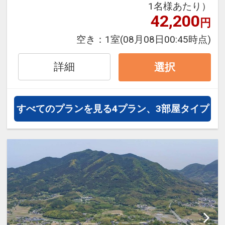
1名様あたり）
できるダイナミックパッケージだか
42,200
円
ら、一都市滞在はもちろん周遊旅行
にも最適！
空き：
1室
(08月08日00:45時点)
旅行期間中の1泊だけの宿泊や延
泊・飛び泊なども自由自在です。
詳細
選択
JALマイレージ会員の方にはフライ
トマイルが50%貯まります。
すべてのプランを見る
4プラン、3部屋タイプ