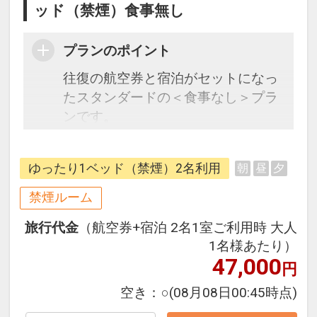
ッド（禁煙）食事無し
プランのポイント
往復の航空券と宿泊がセットになっ
たスタンダードの＜食事なし＞プラ
ンです。
フライトと宿泊を自由に組み合わせ
できるダイナミックパッケージだか
ゆったり1ベッド（禁煙）2名利用
朝
昼
夕
ら、一都市滞在はもちろん周遊旅行
にも最適！
禁煙ルーム
旅行期間中の1泊だけの宿泊や延
旅行代金
（航空券+宿泊 2名1室ご利用時 大人
泊・飛び泊なども自由自在です。
1名様あたり）
JALマイレージ会員の方にはフライ
47,000
円
トマイルが50%貯まります。
空き：
○
(08月08日00:45時点)