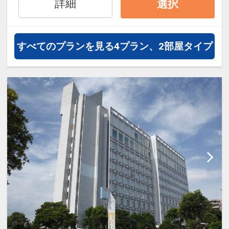
館内9階にあり宿泊者専用の施設で
詳細
選択
す。無料のマッサージ機も設置され
ており、広々としたお風呂で旅の疲
れを癒してください。
すべてのプランを見る
4プラン、2部屋タイプ
□営業時間：15:00～25:00/翌朝
06:00～09：30