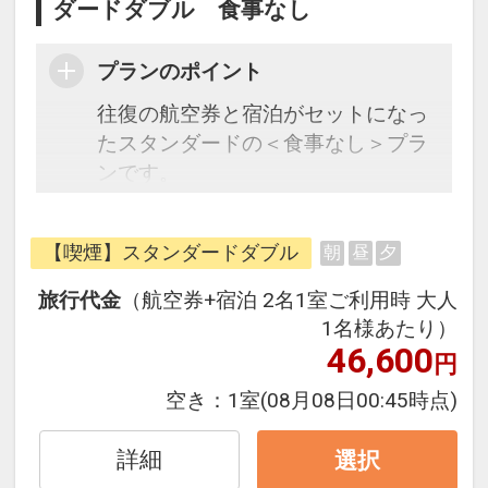
ダードダブル 食事なし
プランのポイント
往復の航空券と宿泊がセットになっ
たスタンダードの＜食事なし＞プラ
ンです。
フライトと宿泊を自由に組み合わせ
できるダイナミックパッケージだか
【喫煙】スタンダードダブル
朝
昼
夕
ら、一都市滞在はもちろん周遊旅行
にも最適！
旅行代金
（航空券+宿泊 2名1室ご利用時 大人
旅行期間中の1泊だけの宿泊や延
1名様あたり）
泊・飛び泊なども自由自在です。
46,600
円
JALマイレージ会員の方にはフライ
空き：
1室
(08月08日00:45時点)
トマイルが50%貯まります。
詳細
選択