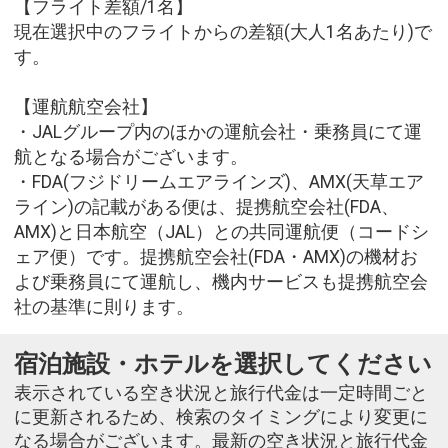
【フライト差額/1名】
現在選択中のフライトからの差額(大人1名あたり)で
す。
【運航航空会社】
・JALグループ内のほかの運航会社・乗務員にて運
航となる場合がございます。
・FDA(フジドリームエアラインズ)、AMX(天草エア
ライン)の記載がある便は、提携航空会社(FDA、
AMX)と日本航空（JAL）との共同運航便（コードシ
ェア便）です。提携航空会社(FDA・AMX)の機材お
よび乗務員にて運航し、機内サービスも提携航空会
社の基準に則ります。
宿泊施設・ホテルを選択してください
表示されている空き状況と旅行代金は一定時間ごと
に更新されるため、検索のタイミングにより変更に
なる場合がございます。最新の空き状況と旅行代金