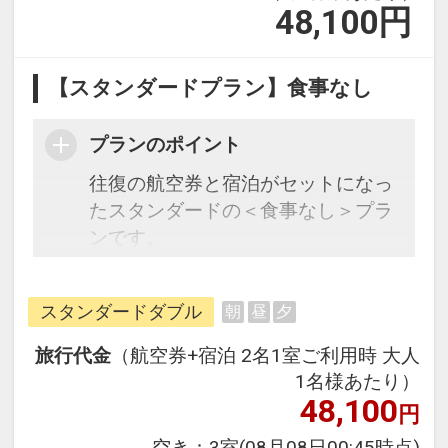
48,100
円
【スタンダードプラン】食事なし
プランのポイント
往復の航空券と宿泊がセットになっ
たスタンダードの＜食事なし＞プラ
ンです。
フライトと宿泊を自由に組み合わせ
できるダイナミックパッケージだか
スタンダードダブル
朝
昼
夕
ら、一都市滞在はもちろん周遊旅行
にも最適！
旅行代金
（航空券+宿泊 2名1室ご利用時 大人
旅行期間中の1泊だけの宿泊や延
1名様あたり）
泊・飛び泊なども自由自在です。
48,100
円
JALマイレージ会員の方にはフライ
空き：
3室
(08月08日00:45時点)