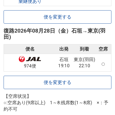
乗継便あり
便を変更する
復路
2026年08月28日（金）
石垣
→
東京(羽
田)
便名
出発
到着
空席
石垣
東京(羽田)
19:10
22:10
974便
便を変更する
【空席状況】
○:空席あり(9席以上) 1～8:残席数(1～8席) ×：予
約不可