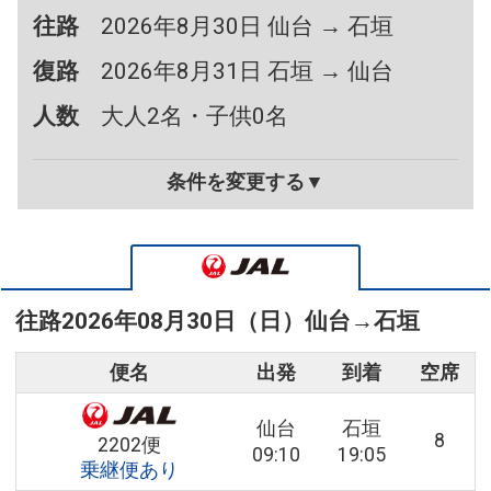
往路
2026年8月30日 仙台 → 石垣
復路
2026年8月31日 石垣 → 仙台
人数
大人2名・子供0名
条件を変更する▼
往路
2026年08月30日（日）
仙台
→
石垣
便名
出発
到着
空席
仙台
石垣
8
2202便
09:10
19:05
乗継便あり