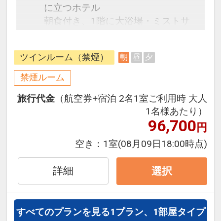
に立つホテル
朝食付き、1階に大浴場・ミストサ
ウナあり
朝5：30～入浴可能
ツインルーム（禁煙）
朝
昼
夕
禁煙ルーム
旅行代金
（航空券+宿泊 2名1室ご利用時 大人
1名様あたり）
96,700
円
空き：
1室
(08月09日18:00時点)
詳細
選択
すべてのプランを見る
1プラン、1部屋タイプ