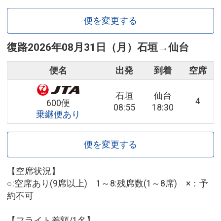
便を変更する
復路
2026年08月31日（月）
石垣
→
仙台
便名
出発
到着
空席
石垣
仙台
4
600便
08:55
18:30
乗継便あり
便を変更する
【空席状況】
○:空席あり(9席以上) 1～8:残席数(1～8席) ×：予
約不可
【フライト差額/1名】