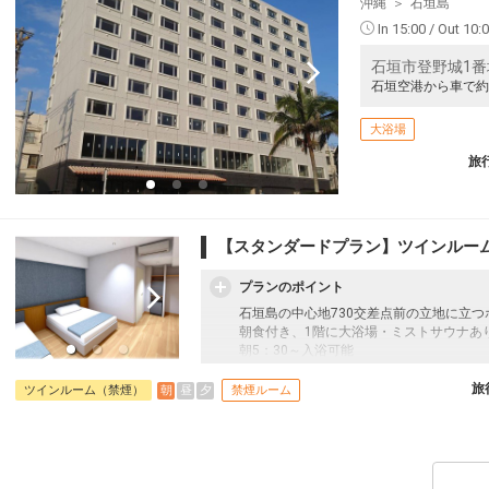
沖縄
石垣島
In 15:00 / Out 10:
石垣市登野城1番
石垣空港から車で約
大浴場
旅
【スタンダードプラン】ツインルー
プランのポイント
石垣島の中心地730交差点前の立地に立つ
朝食付き、1階に大浴場・ミストサウナあ
朝5：30～入浴可能
旅
朝
昼
夕
ツインルーム（禁煙）
禁煙ルーム