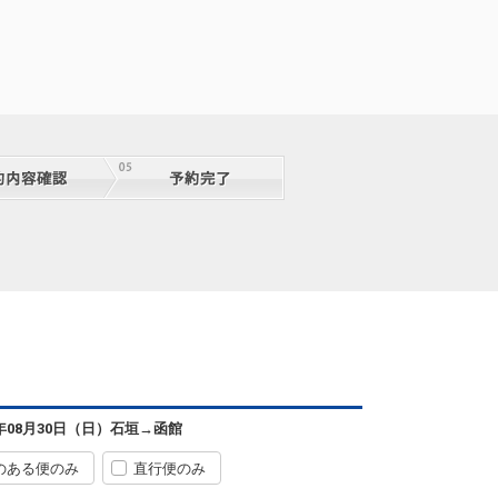
08:55
18:45
便あり
クラスJを利用する
+4,000円
4
石垣
函館
― 円
0便
08:55
18:45
便あり
クラスJを利用する
+5,100円
4
石垣
函館
― 円
0便
08:55
18:45
便あり
クラスJを利用する
+5,100円
4
石垣
函館
+5,300円
0便
08:55
18:45
便あり
クラスJを利用する
+2,800円
4
石垣
函館
+7,600円
0便
08:55
18:45
便あり
6年08月30日（日）
石垣
→
函館
クラスJを利用する
+5,100円
3
のある便のみ
直行便のみ
石垣
函館
― 円
8便