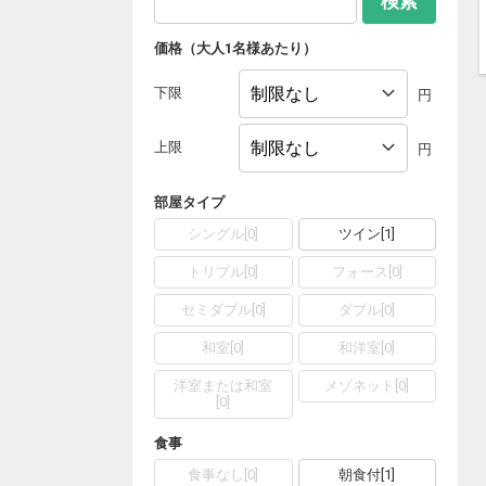
検索
価格（大人1名様あたり）
下限
円
上限
円
部屋タイプ
シングル
[
0
]
ツイン
[
1
]
トリプル
[
0
]
フォース
[
0
]
セミダブル
[
0
]
ダブル
[
0
]
和室
[
0
]
和洋室
[
0
]
洋室または和室
メゾネット
[
0
]
[
0
]
食事
食事なし
[
0
]
朝食付
[
1
]