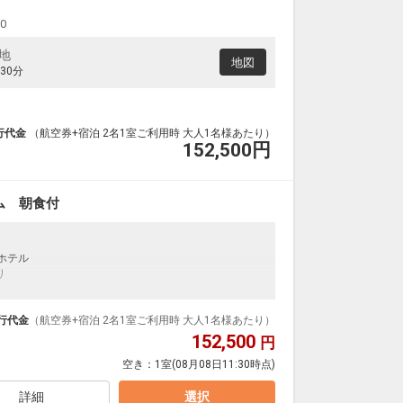
00
地
地図
30分
行代金
（航空券+宿泊 2名1室ご利用時 大人1名様あたり）
152,500
円
ム 朝食付
ホテル
り
行代金
（航空券+宿泊 2名1室ご利用時 大人1名様あたり）
152,500
円
空き：
1室
(08月08日11:30時点)
詳細
選択