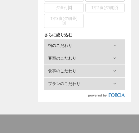
夕食付
[
0
]
1泊2食(夕朝)
[
0
]
1泊3食(夕朝昼)
[
0
]
さらに絞り込む
宿のこだわり
客室のこだわり
食事のこだわり
プランのこだわり