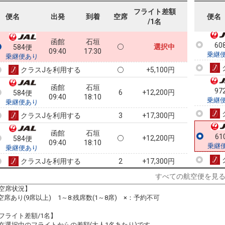
乗継
フライト差額
便名
出発
到着
空席
便名
/1名
函館
石垣
60
選択中
584便
09:40
17:30
乗継
乗継便あり
クラスJを利用する
+5,100円
函館
石垣
97
6
+12,200円
584便
09:40
18:10
乗継
乗継便あり
クラスJを利用する
+17,300円
3
函館
石垣
61
+12,200円
584便
09:40
18:10
乗継
乗継便あり
クラスJを利用する
+17,300円
2
すべての航空便を見
函館
石垣
6
+12,200円
584便
09:40
19:05
空席状況】
乗継便あり
:空席あり(9席以上) 1～8:残席数(1～8席) ×：予約不可
クラスJを利用する
+17,300円
4
フライト差額/1名】
函館
石垣
在選択中のフライトからの差額(大人1名あたり)です。