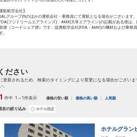
+12,200円
584便
09:40
19:05
乗継便あり
運航航空会社】
JALグループ内のほかの運航会社・乗務員にて運航となる場合がございます
クラスJを利用する
+17,300円
3
FDA(フジドリームエアラインズ)、AMX(天草エアライン)の記載がある便は、提
航便（コードシェア便）です。提携航空会社(FDA・AMX)の機材および乗
す。
ください
に更新されるため、検索のタイミングにより変更になる場合がございま
い。
1
件中
1～1件表示
価格の安い順
価格の高い順
人気順
現在の絞り込み
ホテル指定
ホテルグランビュ