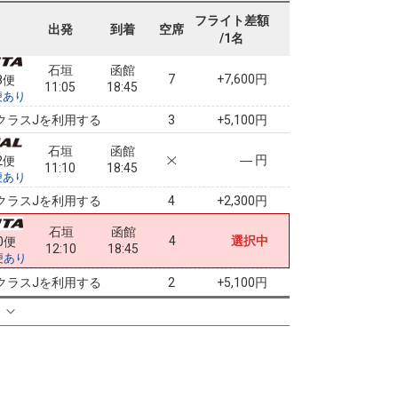
11:05
18:45
便あり
フライト差額
出発
到着
空席
/1名
クラスJを利用する
+5,100円
3
石垣
函館
7
+7,600円
8便
11:05
18:45
便あり
クラスJを利用する
+5,100円
3
石垣
函館
― 円
2便
11:10
18:45
便あり
クラスJを利用する
+2,300円
4
石垣
函館
4
選択中
0便
12:10
18:45
便あり
クラスJを利用する
+5,100円
2
る