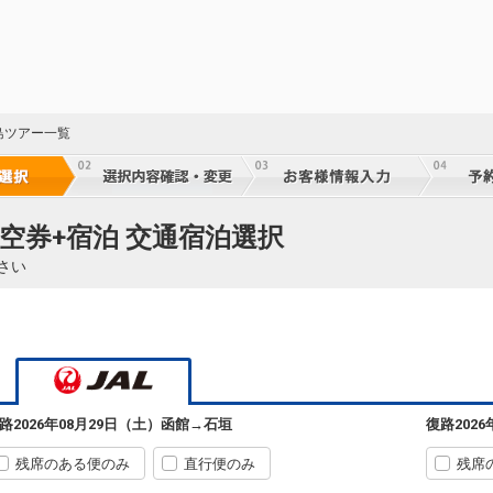
乗継
60
乗継
島ツアー一覧
60
乗継
空券+宿泊 交通宿泊選択
さい
60
乗継
60
乗継
路
2026年08月29日（土）
函館
→
石垣
復路
202
残席のある便のみ
直行便のみ
残席
60