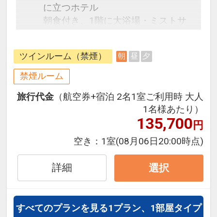
に立つホテル
朝食付き、1階に大浴場・ミストサ
ウナあり
朝5：30～入浴可能
ツインルーム（禁煙）
朝
昼
夕
禁煙ルーム
旅行代金
（航空券+宿泊 2名1室ご利用時 大人
1名様あたり）
135,700
円
空き：
1室
(08月06日20:00時点)
詳細
選択
すべてのプランを見る
1プラン、1部屋タイプ