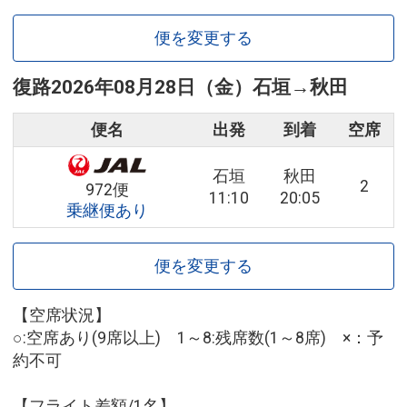
便を変更する
復路
2026年08月28日（金）
石垣
→
秋田
便名
出発
到着
空席
石垣
秋田
2
972便
11:10
20:05
乗継便あり
便を変更する
【空席状況】
○:空席あり(9席以上) 1～8:残席数(1～8席) ×：予
約不可
【フライト差額/1名】