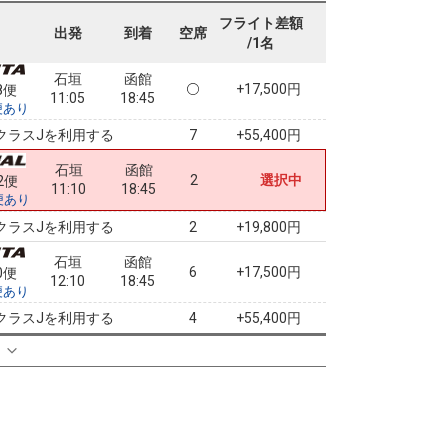
11:05
18:45
便あり
フライト差額
出発
到着
空席
/1名
クラスJを利用する
+55,400円
7
石垣
函館
+17,500円
8便
11:05
18:45
便あり
クラスJを利用する
+55,400円
7
石垣
函館
2
選択中
2便
11:10
18:45
便あり
クラスJを利用する
+19,800円
2
石垣
函館
6
+17,500円
0便
12:10
18:45
便あり
クラスJを利用する
+55,400円
4
る