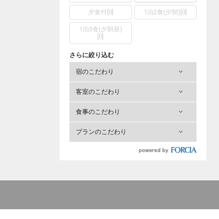
夕食付
[
0
]
1泊2食(夕朝)
[
0
]
1泊3食(夕朝昼)
[
0
]
さらに絞り込む
宿のこだわり
客室のこだわり
食事のこだわり
プランのこだわり