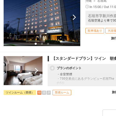
沖縄
石垣島
In 15:00 / Out 11:
石垣市字新川作原2
石垣空港より車で3
駐車場あり
大浴
旅
【スタンダードプラン】ツイン 朝
プランのポイント
・全室禁煙
・730交差点にあるグランビュー石垣The
約5分
・徒歩圏内にマックスバリュ新川店あり
旅
朝
昼
夕
ツインルーム（禁煙）
禁煙ルーム