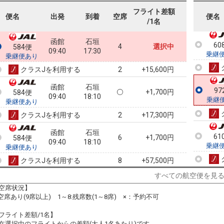
乗継
フライト差額
便名
出発
到着
空席
便名
/1名
函館
石垣
60
4
選択中
584便
09:40
17:30
乗継
乗継便あり
クラスJを利用する
+15,600円
2
函館
石垣
97
+1,700円
584便
09:40
18:10
乗継
乗継便あり
クラスJを利用する
+17,300円
2
函館
石垣
61
6
+1,700円
584便
09:40
18:10
乗継
乗継便あり
クラスJを利用する
+57,500円
8
すべての航空便を見
函館
石垣
6
+1,700円
584便
09:40
19:05
空席状況】
乗継便あり
:空席あり(9席以上) 1～8:残席数(1～8席) ×：予約不可
クラスJを利用する
+57,500円
7
フライト差額/1名】
函館
石垣
在選択中のフライトからの差額(大人1名あたり)です。