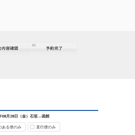
08:55
18:45
便あり
クラスJを利用する
+21,500円
4
石垣
函館
― 円
0便
08:55
18:45
便あり
クラスJを利用する
+53,100円
4
石垣
函館
3
+2,800円
0便
08:55
18:45
便あり
クラスJを利用する
+55,400円
2
石垣
函館
4
+17,500円
0便
08:55
18:45
便あり
クラスJを利用する
+55,400円
2
石垣
函館
7
+17,500円
0便
08:55
18:45
便あり
6年08月28日（金）
石垣
→
函館
クラスJを利用する
+55,400円
2
のある便のみ
直行便のみ
石垣
函館
4
+2,800円
8便