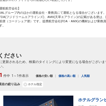
+1,700円
584便
09:40
19:05
乗継便あり
運航航空会社】
JALグループ内のほかの運航会社・乗務員にて運航となる場合がございます
クラスJを利用する
+17,300円
2
FDA(フジドリームエアラインズ)、AMX(天草エアライン)の記載がある便は、提
航便（コードシェア便）です。提携航空会社(FDA・AMX)の機材および乗
す。
ください
に更新されるため、検索のタイミングにより変更になる場合がございま
い。
1
件中
1～1件表示
価格の安い順
価格の高い順
人気順
現在の絞り込み
ホテル指定
ホテルグラン