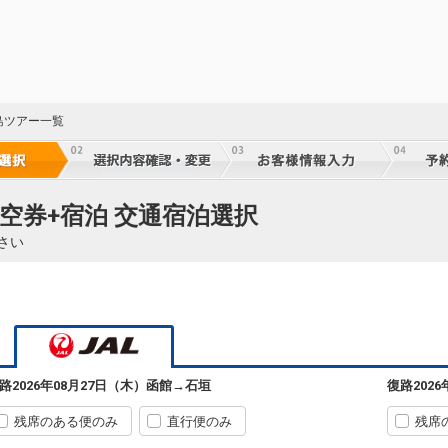
乗継
60
乗継
島ツアー一覧
60
乗継
空券+宿泊 交通宿泊選択
さい
60
乗継
60
乗継
路
2026年08月27日（木）
函館
→
石垣
復路
202
残席のある便のみ
直行便のみ
残席
60