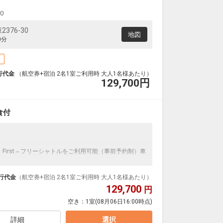
00
376-30
地図
0分
場
行代金
（航空券+宿泊 2名1室ご利用時 大人1名様あたり）
129,700
円
食付
 First⇔フリーシャトルをご利用可能（事前予約制）車
行代金
（航空券+宿泊 2名1室ご利用時 大人1名様あたり）
129,700
円
空き：
1室
(08月06日16:00時点)
詳細
選択