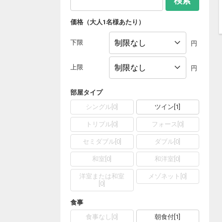
検索
価格（大人1名様あたり）
下限
円
上限
円
部屋タイプ
シングル
[
0
]
ツイン
[
1
]
トリプル
[
0
]
フォース
[
0
]
セミダブル
[
0
]
ダブル
[
0
]
和室
[
0
]
和洋室
[
0
]
洋室または和室
メゾネット
[
0
]
[
0
]
食事
食事なし
[
0
]
朝食付
[
1
]