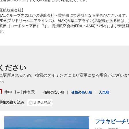
+1,700円
584便
09:40
19:05
乗継便あり
運航航空会社】
JALグループ内のほかの運航会社・乗務員にて運航となる場合がございます
クラスJを利用する
+17,300円
2
FDA(フジドリームエアラインズ)、AMX(天草エアライン)の記載がある便は、提
航便（コードシェア便）です。提携航空会社(FDA・AMX)の機材および乗
す。
ください
に更新されるため、検索のタイミングにより変更になる場合がございま
い。
1
件中
1～1件表示
価格の安い順
価格の高い順
人気順
現在の絞り込み
ホテル指定
フサキビーチ