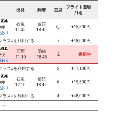
11:05
18:45
便あり
フライト差額
出発
到着
空席
/1名
クラスJを利用する
+48,000円
7
石垣
函館
+15,500円
8便
11:05
18:45
便あり
クラスJを利用する
+48,000円
7
石垣
函館
2
選択中
2便
11:10
18:45
便あり
クラスJを利用する
+17,100円
2
石垣
函館
6
+15,500円
0便
12:10
18:45
便あり
クラスJを利用する
+48,000円
4
る