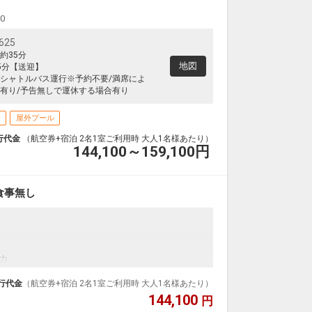
00
25
約35分
地図
5分【送迎】
シャトルバス運行※予約不要/満席によ
有り/予告無しで運休する場合有り
場
屋外プール
行代金
（航空券+宿泊 2名1室ご利用時 大人1名様あたり）
144,100～159,100
円
食事無し
力
行代金
（航空券+宿泊 2名1室ご利用時 大人1名様あたり）
144,100
円