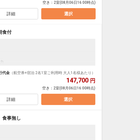
空き：
2室
(08月06日16:00時点)
詳細
選択
朝食付
力
行代金
（航空券+宿泊 2名1室ご利用時 大人1名様あたり）
147,700
円
空き：
2室
(08月06日16:00時点)
詳細
選択
 食事無し