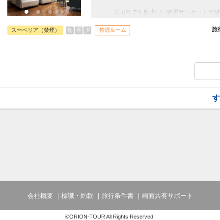
・石垣島でも数少ない絶景サンセットが魅
フサキビーチ隣接
・石垣島最大級のプールあり
旅
朝
昼
夕
スーペリア（禁煙）
禁煙ルーム
・大浴あり場・インドアプールもあり
・全室禁煙
す
会社概要
標識・約款
旅行条件書
画面共有サポート
©ORION-TOUR All Rights Reserved.