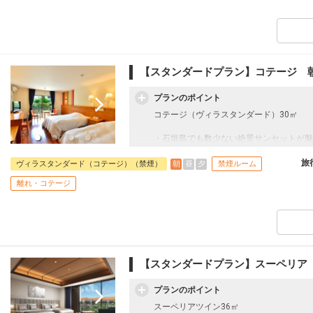
【スタンダードプラン】コテージ 
プランのポイント
コテージ（ヴィラスタンダード）30㎡
・石垣島でも数少ない絶景サンセットが魅
フサキビーチ隣接
・石垣島最大級のプールあり
旅
朝
昼
夕
ヴィラスタンダード（コテージ）（禁煙）
禁煙ルーム
・大浴あり場・インドアプールもあり
離れ・コテージ
・全室禁煙
【スタンダードプラン】スーペリア
プランのポイント
スーペリアツイン36㎡