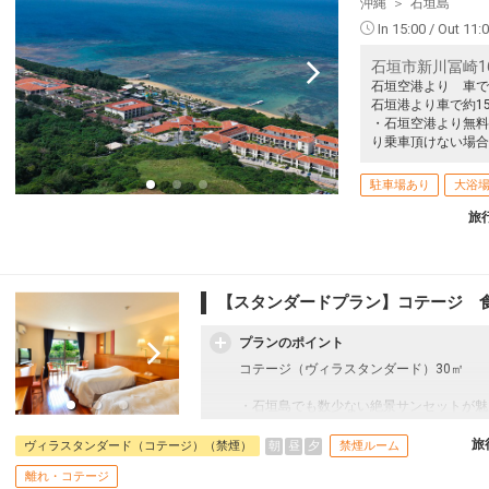
沖縄
石垣島
In 15:00 / Out 11:
石垣市新川冨崎16
石垣空港より 車で
石垣港より車で約1
・石垣空港より無料
り乗車頂けない場合
駐車場あり
大浴
旅
【スタンダードプラン】コテージ 
プランのポイント
コテージ（ヴィラスタンダード）30㎡
・石垣島でも数少ない絶景サンセットが魅
フサキビーチ隣接
・石垣島最大級のプールあり
旅
朝
昼
夕
ヴィラスタンダード（コテージ）（禁煙）
禁煙ルーム
・大浴あり場・インドアプールもあり
離れ・コテージ
・全室禁煙