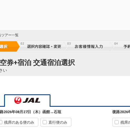
乗継
60
乗継
島ツアー一覧
60
乗継
空券+宿泊 交通宿泊選択
さい
60
乗継
60
乗継
路
2026年08月27日（木）
函館
→
石垣
復路
202
残席のある便のみ
直行便のみ
残席
60