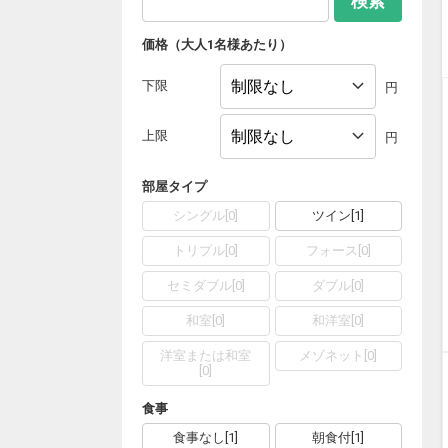
検索
価格（大人1名様あたり）
下限
円
上限
円
部屋タイプ
シングル
[
0
]
ツイン
[
1
]
トリプル
[
0
]
フォース
[
0
]
セミダブル
[
0
]
ダブル
[
0
]
和室
[
0
]
和洋室
[
0
]
洋室または和室
メゾネット
[
0
]
[
0
]
食事
食事なし
[
1
]
朝食付
[
1
]