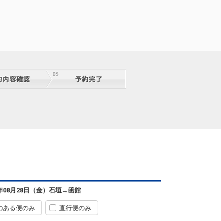
08:55
18:45
便あり
クラスJを利用する
+18,800円
4
石垣
函館
― 円
0便
08:55
18:45
便あり
クラスJを利用する
+45,700円
4
石垣
函館
3
+2,800円
0便
08:55
18:45
便あり
クラスJを利用する
+48,000円
2
石垣
函館
4
+15,500円
0便
08:55
18:45
便あり
クラスJを利用する
+48,000円
2
石垣
函館
7
+15,500円
0便
08:55
18:45
便あり
6年08月28日（金）
石垣
→
函館
クラスJを利用する
+48,000円
2
のある便のみ
直行便のみ
石垣
函館
4
+2,800円
8便