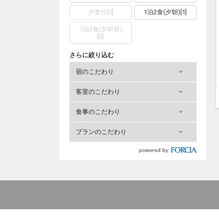
夕食付
[
0
]
1泊2食(夕朝)
[
1
]
1泊3食(夕朝昼)
[
0
]
さらに絞り込む
宿のこだわり
客室のこだわり
食事のこだわり
プランのこだわり