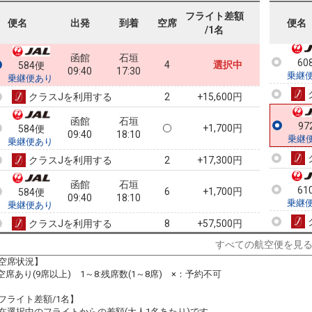
乗継
フライト差額
便名
出発
到着
空席
便名
/1名
函館
石垣
60
4
選択中
584便
09:40
17:30
乗継
乗継便あり
クラスJを利用する
+15,600円
2
函館
石垣
97
+1,700円
584便
09:40
18:10
乗継
乗継便あり
クラスJを利用する
+17,300円
2
函館
石垣
61
6
+1,700円
584便
09:40
18:10
乗継
乗継便あり
クラスJを利用する
+57,500円
8
すべての航空便を見
函館
石垣
6
+1,700円
584便
09:40
19:05
空席状況】
乗継便あり
:空席あり(9席以上) 1～8:残席数(1～8席) ×：予約不可
クラスJを利用する
+57,500円
7
フライト差額/1名】
函館
石垣
在選択中のフライトからの差額(大人1名あたり)です。