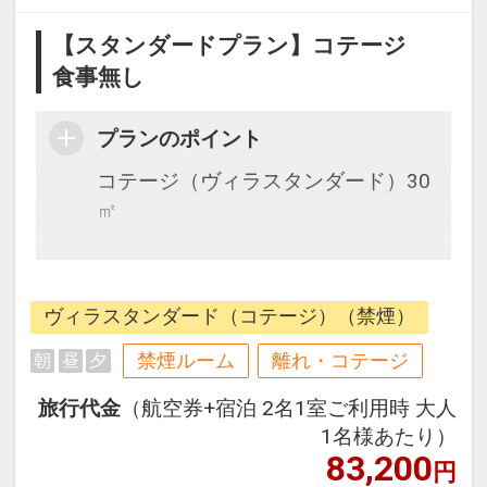
【スタンダードプラン】コテージ
食事無し
プランのポイント
コテージ（ヴィラスタンダード）30
㎡
・石垣島でも数少ない絶景サンセッ
トが魅力
ヴィラスタンダード（コテージ）（禁煙）
フサキビーチ隣接
・石垣島最大級のプールあり
禁煙ルーム
離れ・コテージ
朝
昼
夕
・大浴あり場・インドアプールもあ
旅行代金
（航空券+宿泊 2名1室ご利用時 大人
り
1名様あたり）
・全室禁煙
83,200
円