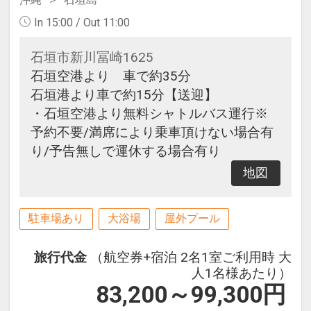
In 15:00 / Out 11:00
石垣市新川冨崎1625
石垣空港より 車で約35分
石垣港より車で約15分【送迎】
・石垣空港より無料シャトルバス運行※
予約不要/満席により乗車頂けない場合有
り/予告無しで運休する場合有り
地図
駐車場あり
大浴場
屋外プール
旅行代金
（航空券+宿泊 2名1室ご利用時 大
人1名様あたり）
83,200～99,300
円