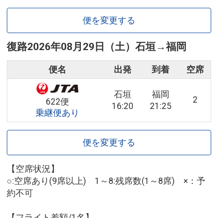
便を変更する
復路
2026年08月29日（土）
石垣
→
福岡
便名
出発
到着
空席
石垣
福岡
2
622便
16:20
21:25
乗継便あり
便を変更する
【空席状況】
○:空席あり(9席以上) 1～8:残席数(1～8席) ×：予
約不可
【フライト差額/1名】