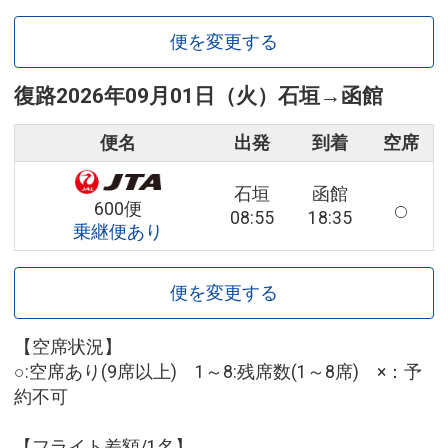
便を変更する
復路
2026年09月01日（火）
石垣
→
函館
便名
出発
到着
空席
石垣
函館
600便
08:55
18:35
乗継便あり
便を変更する
【空席状況】
○:空席あり(9席以上) 1～8:残席数(1～8席) ×：予
約不可
【フライト差額/1名】