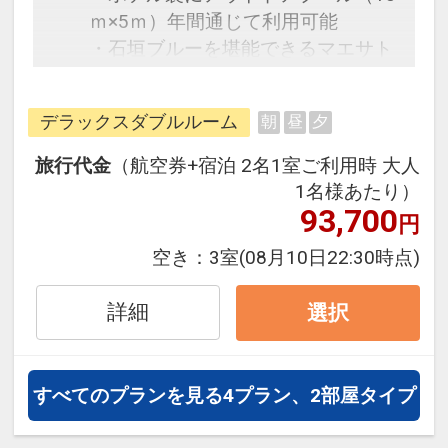
ｍ×5ｍ）年間通じて利用可能
・石垣ブルーを堪能できるマエサト
ビーチまで徒歩約5分の好立地
デラックスダブルルーム
朝
昼
夕
旅行代金
（航空券+宿泊 2名1室ご利用時 大人
1名様あたり）
93,700
円
空き：
3室
(08月10日22:30時点)
詳細
選択
すべてのプランを見る
4プラン、2部屋タイプ