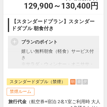
129,900～130,400
円
【スタンダードプラン】スタンダー
ドダブル 朝食付き
プランのポイント
嬉しい無料朝食（軽食）サービス付
き
※サラダ・ウィンナー・オニササ・
八重山そば・パン・コーヒー・ソフ
トドリンク等
スタンダードダブル（禁煙）
朝
昼
夕
石垣島の中心美崎町から徒歩約５
分、石垣島離島ターミナルへも徒歩
禁煙ルーム
圏内、コンビニ徒歩1分の立地
旅行代金
（航空券+宿泊 2名1室ご利用時 大人