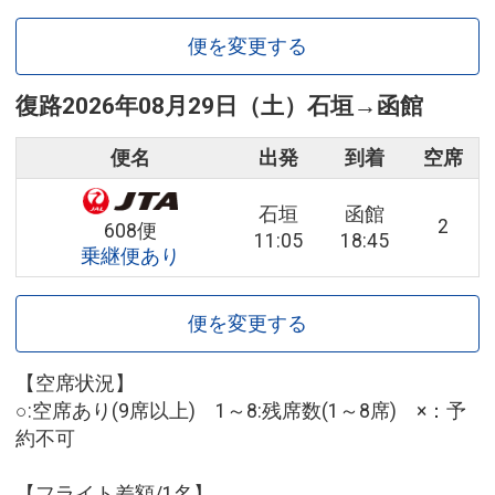
便を変更する
復路
2026年08月29日（土）
石垣
→
函館
便名
出発
到着
空席
石垣
函館
2
608便
11:05
18:45
乗継便あり
便を変更する
【空席状況】
○:空席あり(9席以上) 1～8:残席数(1～8席) ×：予
約不可
【フライト差額/1名】