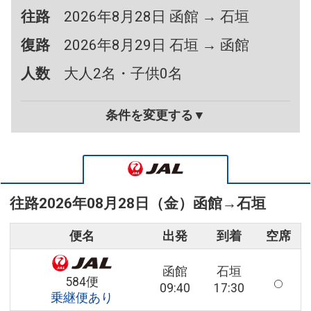
往路
2026年8月28日 函館 → 石垣
復路
2026年8月29日 石垣 → 函館
人数
大人2名・子供0名
条件を変更する▼
往路
2026年08月28日（金）
函館
→
石垣
便名
出発
到着
空席
函館
石垣
584便
09:40
17:30
乗継便あり