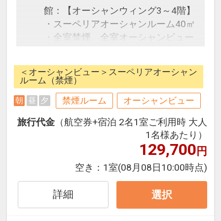
館：【オーシャンウィング3～4階】
・スーペリアオーシャンルーム40㎡
・全室禁煙 全室オーシャンビュー
＜おすすめポイント＞
＜オーシャンビュー＞スーペリアオーシャン
1、滞在中サンライズプール・イン
ルーム（禁煙）
ドアプールご利用OK
禁煙ルーム
オーシャンビュー
朝
昼
夕
2、ホテル前マエサトビーチ・サン
ライズプールにてパラソル＆チェ
旅行代金
（航空券+宿泊 2名1室ご利用時 大人
ア・タオル貸出OK（数量限定）
1名様あたり）
3、ビーチでの砂遊びセ専用ット、
129,700
円
室内プール専用子供用浮き輪貸出OK
空き：
1室
(08月08日10:00時点)
詳細
選択