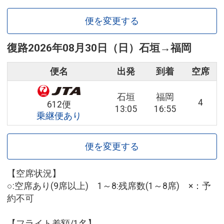
便を変更する
復路
2026年08月30日（日）
石垣
→
福岡
便名
出発
到着
空席
石垣
福岡
4
612便
13:05
16:55
乗継便あり
便を変更する
【空席状況】
○:空席あり(9席以上) 1～8:残席数(1～8席) ×：予
約不可
【フライト差額/1名】