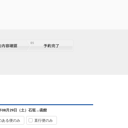
石垣
函館
― 円
0便
08:55
18:45
便あり
クラスJを利用する
+52,600円
3
石垣
函館
2
+0円
0便
08:55
18:45
便あり
クラスJを利用する
+52,600円
6
石垣
函館
8
+0円
0便
08:55
18:45
便あり
クラスJを利用する
+52,600円
3
石垣
函館
7
+12,400円
0便
08:55
18:45
便あり
クラスJを利用する
+50,300円
3
石垣
函館
6年08月29日（土）
石垣
→
函館
5
+13,600円
0便
08:55
18:45
便あり
のある便のみ
直行便のみ
クラスJを利用する
+51,500円
3