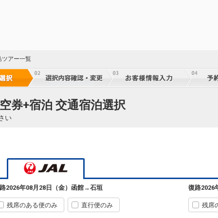
60
乗継
60
島ツアー一覧
乗継
60
空券+宿泊 交通宿泊選択
乗継
さい
60
乗継
路
2026年08月28日（金）
函館
→
石垣
復路
202
60
乗継
残席のある便のみ
直行便のみ
残席