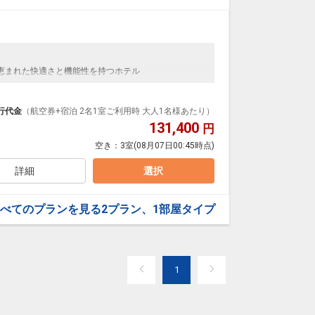
恵まれた快適さと機能性を持つホテル
行代金
（航空券+宿泊 2名1室ご利用時 大人1名様あたり）
131,400
円
空き：
3室
(08月07日00:45時点)
詳細
選択
べてのプランを見る
2プラン、1部屋タイプ
1