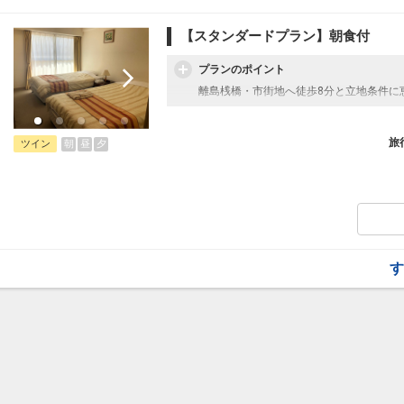
【スタンダードプラン】朝食付
プランのポイント
離島桟橋・市街地へ徒歩8分と立地条件に
旅
朝
昼
夕
ツイン
す