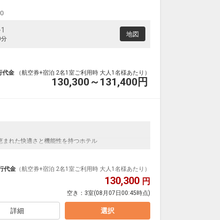
00
1
地図
0分
行代金
（航空券+宿泊 2名1室ご利用時 大人1名様あたり）
130,300～131,400
円
恵まれた快適さと機能性を持つホテル
行代金
（航空券+宿泊 2名1室ご利用時 大人1名様あたり）
130,300
円
空き：
3室
(08月07日00:45時点)
詳細
選択