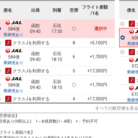
フライト差額
60
便名
出発
到着
空席
便名
/1名
乗継
函館
石垣
選択中
584便
09:40
17:30
乗継便あり
60
クラスJを利用する
+5,100円
8
乗継
函館
石垣
6
+1,700円
584便
09:40
18:10
乗継便あり
97
クラスJを利用する
+17,300円
5
乗継
函館
石垣
+1,700円
584便
09:40
18:10
乗継便あり
61
クラスJを利用する
+17,300円
4
乗継
すべての航空便を見
函館
石垣
6
+1,700円
584便
09:40
19:05
空席状況】
乗継便あり
:空席あり(9席以上) 1～8:残席数(1～8席) ×：予約不可
クラスJを利用する
+17,300円
6
フライト差額/1名】
函館
石垣
在選択中のフライトからの差額(大人1名あたり)です。