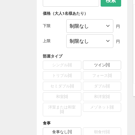
検索
価格（大人1名様あたり）
下限
円
上限
円
部屋タイプ
シングル
[
0
]
ツイン
[
1
]
トリプル
[
0
]
フォース
[
0
]
セミダブル
[
0
]
ダブル
[
0
]
和室
[
0
]
和洋室
[
0
]
洋室または和室
メゾネット
[
0
]
[
0
]
食事
食事なし
[
1
]
朝食付
[
0
]