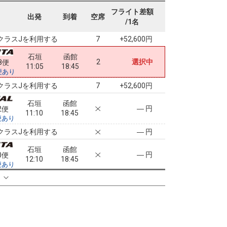
石垣
函館
フライト差額
― 円
8便
出発
到着
空席
11:05
18:45
/1名
便あり
クラスJを利用する
+52,600円
7
石垣
函館
2
選択中
8便
11:05
18:45
便あり
クラスJを利用する
+52,600円
7
石垣
函館
― 円
2便
11:10
18:45
便あり
クラスJを利用する
― 円
石垣
函館
― 円
0便
12:10
18:45
便あり
クラスJを利用する
+19,800円
る
3