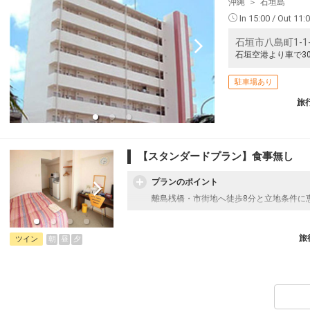
沖縄
石垣島
In 15:00 / Out 11:
石垣市八島町1-1-
石垣空港より車で3
駐車場あり
旅
【スタンダードプラン】食事無し
プランのポイント
離島桟橋・市街地へ徒歩8分と立地条件に
旅
朝
昼
夕
ツイン