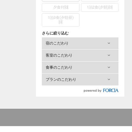
夕食付
[
0
]
1泊2食(夕朝)
[
0
]
1泊3食(夕朝昼)
[
0
]
さらに絞り込む
宿のこだわり
客室のこだわり
食事のこだわり
プランのこだわり