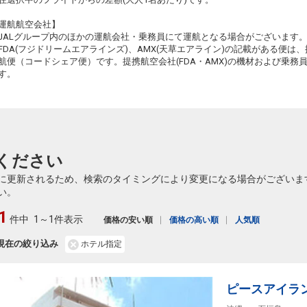
+1,700円
584便
09:40
19:05
乗継便あり
運航航空会社】
JALグループ内のほかの運航会社・乗務員にて運航となる場合がございます
クラスJを利用する
+17,300円
5
FDA(フジドリームエアラインズ)、AMX(天草エアライン)の記載がある便は、提
航便（コードシェア便）です。提携航空会社(FDA・AMX)の機材および乗
す。
ください
に更新されるため、検索のタイミングにより変更になる場合がございま
い。
1
件中
1～1件表示
価格の安い順
価格の高い順
人気順
現在の絞り込み
ホテル指定
ピースアイラ