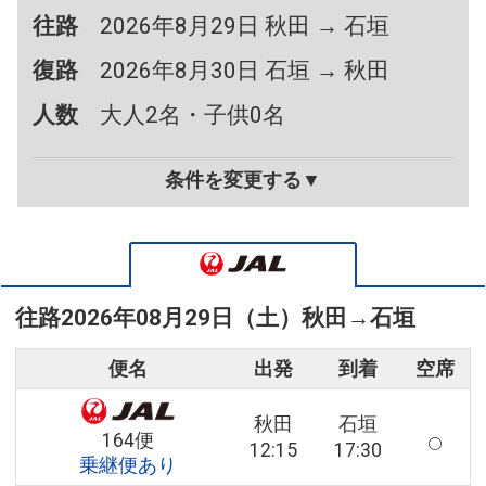
往路
2026年8月29日 秋田 → 石垣
復路
2026年8月30日 石垣 → 秋田
人数
大人2名・子供0名
条件を変更する▼
往路
2026年08月29日（土）
秋田
→
石垣
便名
出発
到着
空席
秋田
石垣
164便
12:15
17:30
乗継便あり