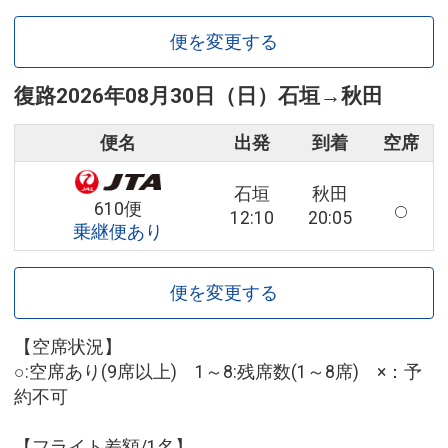
便を変更する
復路
2026年08月30日（日）
石垣
→
秋田
便名
出発
到着
空席
石垣
秋田
610便
12:10
20:05
乗継便あり
便を変更する
【空席状況】
○:空席あり(9席以上) 1～8:残席数(1～8席) ×：予
約不可
【フライト差額/1名】