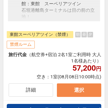
館：東館 スーペリアツイン
石垣港離島ターミナルは目の前の立
地！
＜おすすめポイント＞
東館スーペリアツイン（禁煙）
朝
昼
夕
・ウェルカムドリンク（さんぴん
茶・シークワーサージュース・泡
禁煙ルーム
盛）をロビーにてご用意14：00～
旅行代金
（航空券+宿泊 2名1室ご利用時 大人
20：00
1名様あたり）
・大浴場 美崎の湯6：00～10：
57,200
円
00 14：00～23：00
男女別 内湯のみ
空き：
1室
(08月08日10:00時点)
詳細
選択