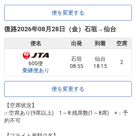
便を変更する
復路
2026年08月28日（金）
石垣
→
仙台
便名
出発
到着
空席
石垣
仙台
2
600便
08:55
18:15
乗継便あり
便を変更する
【空席状況】
○:空席あり(9席以上) 1～8:残席数(1～8席) ×：予
約不可
【フライト差額/1名】