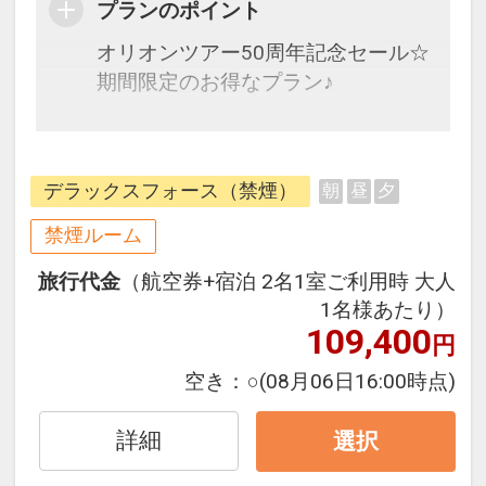
プランのポイント
オリオンツアー50周年記念セール☆
期間限定のお得なプラン♪
全室バルコニー付の広々ルーム・電
子レンジ完備で暮らすように過ごせ
デラックスフォース（禁煙）
朝
昼
夕
るお部屋が人気
禁煙ルーム
旅行代金
（航空券+宿泊 2名1室ご利用時 大人
1名様あたり）
109,400
円
空き：
○
(08月06日16:00時点)
詳細
選択