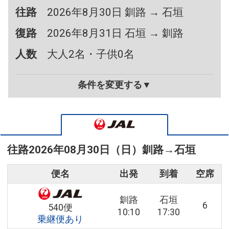
往路
2026年8月30日 釧路 → 石垣
復路
2026年8月31日 石垣 → 釧路
人数
大人2名・子供0名
条件を変更する▼
往路
2026年08月30日（日）
釧路
→
石垣
便名
出発
到着
空席
釧路
石垣
6
540便
10:10
17:30
乗継便あり