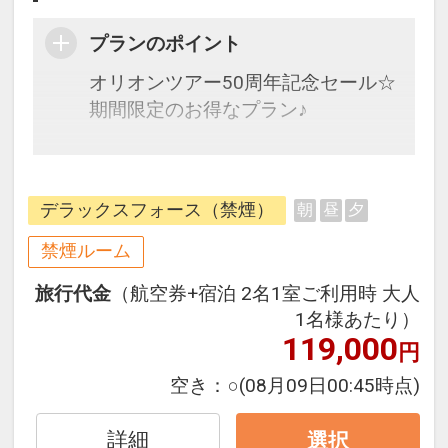
プランのポイント
オリオンツアー50周年記念セール☆
期間限定のお得なプラン♪
全室バルコニー付の広々ルーム・電
子レンジ完備で暮らすように過ごせ
デラックスフォース（禁煙）
朝
昼
夕
るお部屋が人気
禁煙ルーム
旅行代金
（航空券+宿泊 2名1室ご利用時 大人
1名様あたり）
119,000
円
空き：
○
(08月09日00:45時点)
詳細
選択