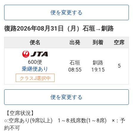
便を変更する
復路
2026年08月31日（月）
石垣
→
釧路
便名
出発
到着
空席
600便
石垣
釧路
5
乗継便あり
08:55
19:15
クラスJ選択中
便を変更する
【空席状況】
○:空席あり(9席以上) 1～8:残席数(1～8席) ×：予
約不可