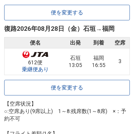
便を変更する
復路
2026年08月28日（金）
石垣
→
福岡
便名
出発
到着
空席
石垣
福岡
3
612便
13:05
16:55
乗継便あり
便を変更する
【空席状況】
○:空席あり(9席以上) 1～8:残席数(1～8席) ×：予
約不可
【フライト差額/1名】