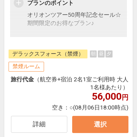
プランのポイント
オリオンツアー50周年記念セール☆
期間限定のお得なプラン♪
全室バルコニー付の広々ルーム・電
子レンジ完備で暮らすように過ごせ
デラックスフォース（禁煙）
朝
昼
夕
るお部屋が人気
禁煙ルーム
旅行代金
（航空券+宿泊 2名1室ご利用時 大人
1名様あたり）
56,000
円
空き：
○
(08月06日18:00時点)
詳細
選択