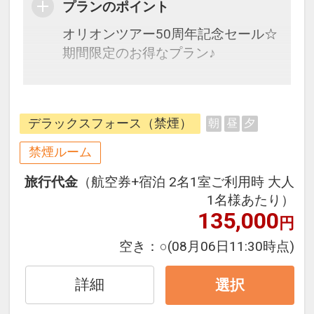
プランのポイント
オリオンツアー50周年記念セール☆
期間限定のお得なプラン♪
全室バルコニー付の広々ルーム・電
子レンジ完備で暮らすように過ごせ
デラックスフォース（禁煙）
朝
昼
夕
るお部屋が人気
禁煙ルーム
旅行代金
（航空券+宿泊 2名1室ご利用時 大人
1名様あたり）
135,000
円
空き：
○
(08月06日11:30時点)
詳細
選択