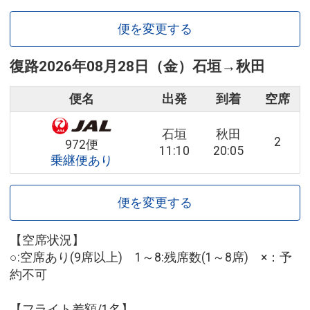
便を変更する
復路
2026年08月28日（金）
石垣
→
秋田
便名
出発
到着
空席
石垣
秋田
2
972便
11:10
20:05
乗継便あり
便を変更する
【空席状況】
○:空席あり(9席以上) 1～8:残席数(1～8席) ×：予
約不可
【フライト差額/1名】