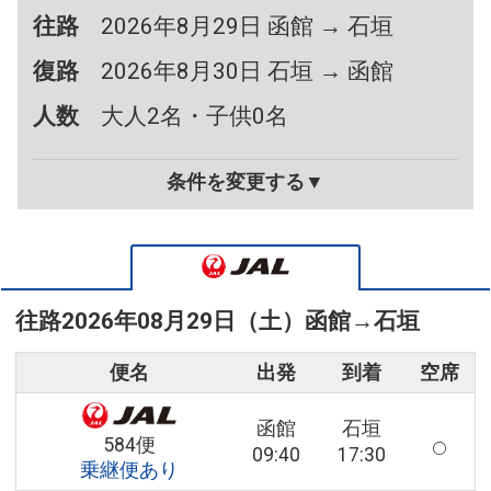
往路
2026年8月29日 函館 → 石垣
復路
2026年8月30日 石垣 → 函館
人数
大人2名・子供0名
条件を変更する▼
往路
2026年08月29日（土）
函館
→
石垣
便名
出発
到着
空席
函館
石垣
584便
09:40
17:30
乗継便あり