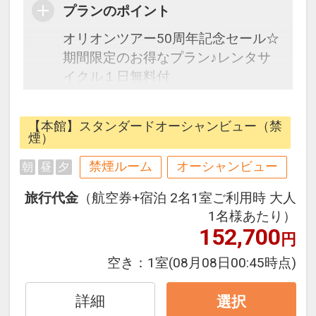
プランのポイント
オリオンツアー50周年記念セール☆
期間限定のお得なプラン♪レンタサ
イクル１日無料付
フライトは安心のJAL（またはJAL
【本館】スタンダードオーシャンビュー（禁
グループ）確約！フライトマイル
煙）
50%貯まります。
禁煙ルーム
オーシャンビュー
朝
昼
夕
オプションでレンタカーや現地交
通・体験プランなどの追加（同時予
旅行代金
（航空券+宿泊 2名1室ご利用時 大人
約）が可能なプランもございます。
1名様あたり）
152,700
円
館：本館「サンシャインガーデン」
空き：
1室
(08月08日00:45時点)
スタンダードルーム（オーシャンビ
ュー）
詳細
選択