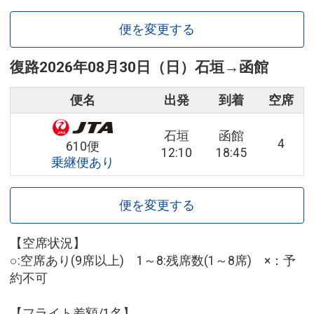
便を変更する
復路
2026年08月30日（日）
石垣
→
函館
便名
出発
到着
空席
石垣
函館
4
610便
12:10
18:45
乗継便あり
便を変更する
【空席状況】
○:空席あり(9席以上) 1～8:残席数(1～8席) ×：予
約不可
【フライト差額/1名】