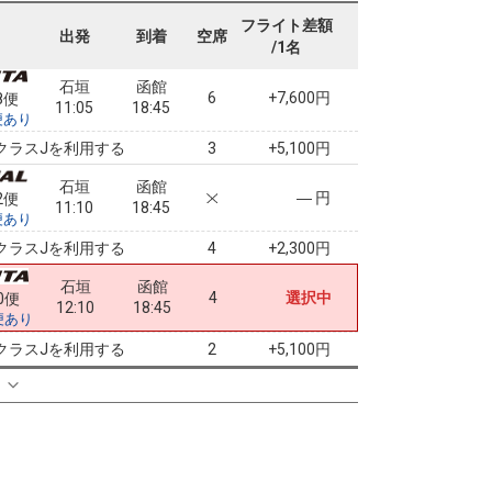
11:05
18:45
便あり
フライト差額
出発
到着
空席
/1名
クラスJを利用する
+5,100円
3
石垣
函館
6
+7,600円
8便
11:05
18:45
便あり
クラスJを利用する
+5,100円
3
石垣
函館
― 円
2便
11:10
18:45
便あり
クラスJを利用する
+2,300円
4
石垣
函館
4
選択中
0便
12:10
18:45
便あり
クラスJを利用する
+5,100円
2
る