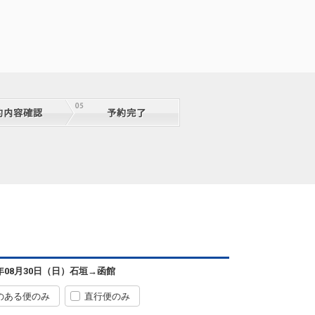
08:55
18:45
便あり
クラスJを利用する
+4,000円
4
石垣
函館
― 円
0便
08:55
18:45
便あり
クラスJを利用する
+5,100円
4
石垣
函館
― 円
0便
08:55
18:45
便あり
クラスJを利用する
+5,100円
4
石垣
函館
+5,300円
0便
08:55
18:45
便あり
クラスJを利用する
+2,800円
4
石垣
函館
+7,600円
0便
08:55
18:45
便あり
6年08月30日（日）
石垣
→
函館
クラスJを利用する
+5,100円
3
のある便のみ
直行便のみ
石垣
函館
― 円
8便