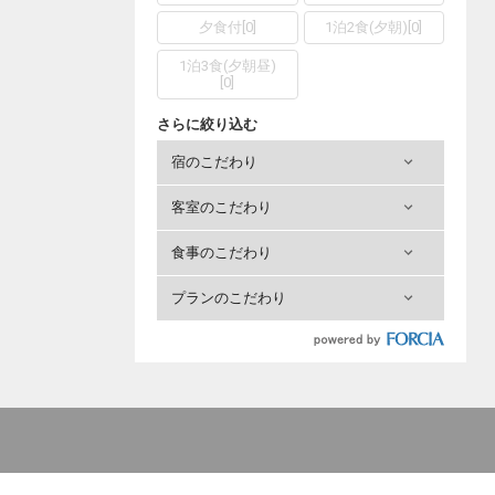
夕食付
[
0
]
1泊2食(夕朝)
[
0
]
1泊3食(夕朝昼)
[
0
]
さらに絞り込む
宿のこだわり
客室のこだわり
食事のこだわり
プランのこだわり