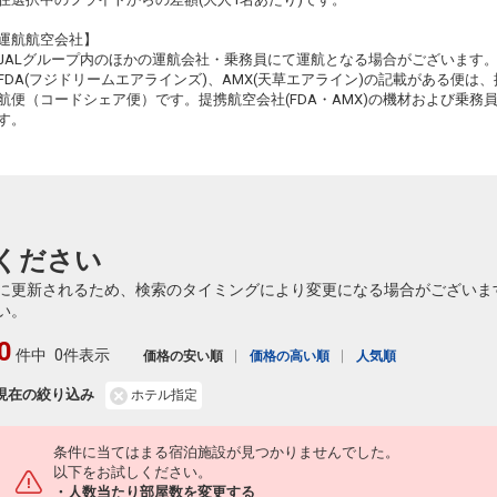
+12,200円
584便
09:40
19:05
乗継便あり
運航航空会社】
JALグループ内のほかの運航会社・乗務員にて運航となる場合がございます
クラスJを利用する
+17,300円
3
FDA(フジドリームエアラインズ)、AMX(天草エアライン)の記載がある便は、提
航便（コードシェア便）です。提携航空会社(FDA・AMX)の機材および乗
す。
ください
に更新されるため、検索のタイミングにより変更になる場合がございま
い。
0
件中
0件表示
価格の安い順
価格の高い順
人気順
現在の絞り込み
ホテル指定
条件に当てはまる宿泊施設が見つかりませんでした。
以下をお試しください。
・人数当たり部屋数を変更する