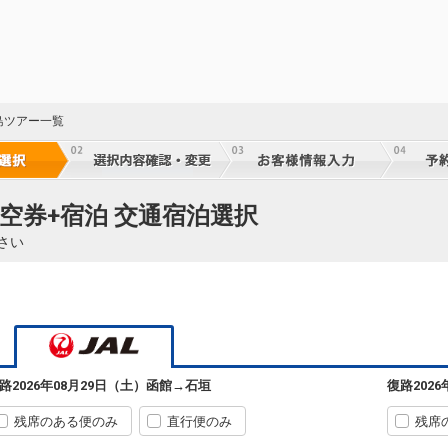
乗継
60
乗継
島ツアー一覧
60
乗継
空券+宿泊 交通宿泊選択
さい
60
乗継
60
乗継
路
2026年08月29日（土）
函館
→
石垣
復路
202
残席のある便のみ
直行便のみ
残席
60