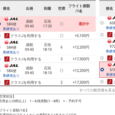
乗継
フライト差額
便名
出発
到着
空席
便名
/1名
函館
石垣
60
選択中
584便
09:40
17:30
乗継
乗継便あり
クラスJを利用する
+5,100円
函館
石垣
97
6
+12,200円
584便
09:40
18:10
乗継
乗継便あり
クラスJを利用する
+17,300円
3
函館
石垣
61
+12,200円
584便
09:40
18:10
乗継
乗継便あり
クラスJを利用する
+17,300円
2
すべての航空便を見
函館
石垣
6
+12,200円
584便
09:40
19:05
空席状況】
乗継便あり
:空席あり(9席以上) 1～8:残席数(1～8席) ×：予約不可
クラスJを利用する
+17,300円
4
フライト差額/1名】
函館
石垣
在選択中のフライトからの差額(大人1名あたり)です。