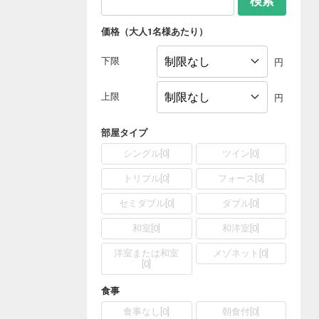
検索
価格（大人1名様あたり）
下限
円
上限
円
部屋タイプ
シングル
[
0
]
ツイン
[
0
]
トリプル
[
0
]
フォース
[
0
]
セミダブル
[
0
]
ダブル
[
0
]
和室
[
0
]
和洋室
[
0
]
洋室または和室
メゾネット
[
0
]
[
0
]
食事
食事なし
[
0
]
朝食付
[
0
]