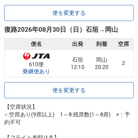
便を変更する
復路
2026年08月30日（日）
石垣
→
岡山
便名
出発
到着
空席
石垣
岡山
2
610便
12:10
20:20
乗継便あり
便を変更する
【空席状況】
○:空席あり(9席以上) 1～8:残席数(1～8席) ×：予
約不可
【フライト差額/1名】