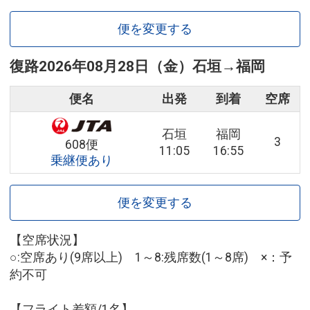
便を変更する
復路
2026年08月28日（金）
石垣
→
福岡
便名
出発
到着
空席
石垣
福岡
3
608便
11:05
16:55
乗継便あり
便を変更する
【空席状況】
○:空席あり(9席以上) 1～8:残席数(1～8席) ×：予
約不可
【フライト差額/1名】