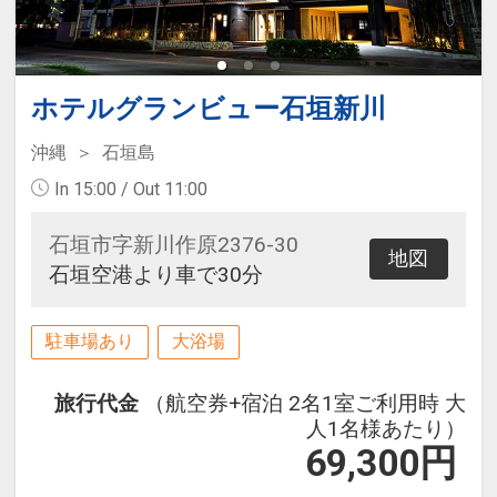
ホテルグランビュー石垣新川
沖縄
石垣島
In 15:00 / Out 11:00
石垣市字新川作原2376-30
地図
石垣空港より車で30分
駐車場あり
大浴場
旅行代金
（航空券+宿泊 2名1室ご利用時 大
人1名様あたり）
69,300
円