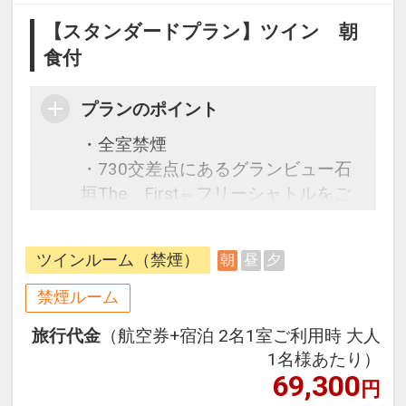
【スタンダードプラン】ツイン 朝
食付
プランのポイント
・全室禁煙
・730交差点にあるグランビュー石
垣The First⇔フリーシャトルをご
利用可能（事前予約制）車約5分
・徒歩圏内にマックスバリュ新川店
ツインルーム（禁煙）
朝
昼
夕
あり
禁煙ルーム
旅行代金
（航空券+宿泊 2名1室ご利用時 大人
1名様あたり）
69,300
円