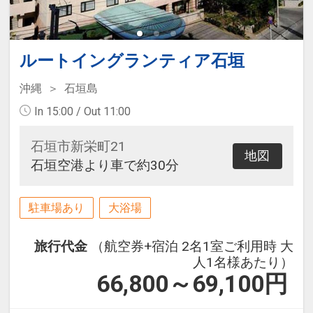
ルートイングランティア石垣
沖縄
石垣島
In 15:00 / Out 11:00
石垣市新栄町21
地図
石垣空港より車で約30分
駐車場あり
大浴場
旅行代金
（航空券+宿泊 2名1室ご利用時 大
人1名様あたり）
66,800～69,100
円