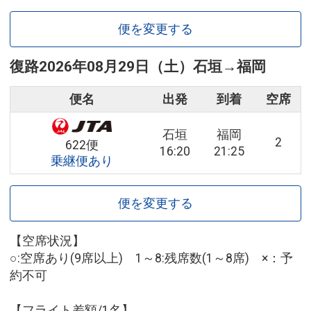
便を変更する
復路
2026年08月29日（土）
石垣
→
福岡
便名
出発
到着
空席
石垣
福岡
2
622便
16:20
21:25
乗継便あり
便を変更する
【空席状況】
○:空席あり(9席以上) 1～8:残席数(1～8席) ×：予
約不可
【フライト差額/1名】