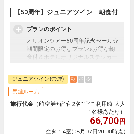
【50周年】ジュニアツイン 朝食付
プランのポイント
オリオンツアー50周年記念セール☆
期間限定のお得なプラン♪お得な朝
食付＆ホテルオリジナルステッカー
プレゼント♪
ジュニアツイン(禁煙)
朝
昼
夕
フライトは安心のJAL（またはJAL
グループ）確約！フライトマイル
禁煙ルーム
50%貯まります。
旅行代金
（航空券+宿泊 2名1室ご利用時 大人
オプションでレンタカーや現地交
1名様あたり）
通・体験プランなどの追加（同時予
66,700
円
約）が可能なプランもございます。
空き：
4室
(08月07日20:00時点)