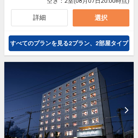
空き：
2室
(08月07日20:00時点)
ッカーもあり
※台数に限りがある為ご利用いただ
詳細
選択
けない場合もございます
すべてのプランを見る
2プラン、2部屋タイプ