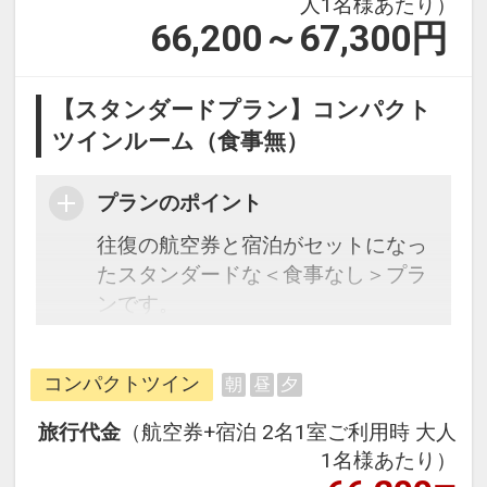
人1名様あたり）
66,200～67,300
円
【スタンダードプラン】コンパクト
ツインルーム（食事無）
プランのポイント
往復の航空券と宿泊がセットになっ
たスタンダードな＜食事なし＞プラ
ンです。
フライトと宿泊を自由に組み合わせ
できるダイナミックパッケージだか
コンパクトツイン
朝
昼
夕
ら、一都市滞在はもちろん周遊旅行
にも最適！
旅行代金
（航空券+宿泊 2名1室ご利用時 大人
1名様あたり）
・離島ターミナルから徒歩約7分の