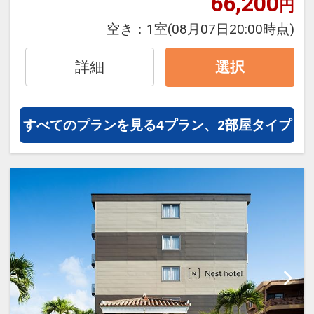
66,200
円
立地
空き：
1室
(08月07日20:00時点)
・アパルームシアター（VOD）」を
無料ご視聴いただけます
詳細
選択
旅行期間中の1泊だけの宿泊や延
泊・飛び泊なども自由自在です。
フライトは、安心のJAL（または
すべてのプランを見る
4プラン、2部屋タイプ
JALグループ）確約！フライトマイ
ル50%貯まります。
オプションでレンタカーや現地交
通・体験プランなどの追加（同時予
約）が可能なプランもございます。