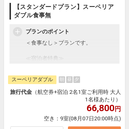
【スタンダードプラン】スーペリア
ダブル食事無
プランのポイント
＜食事なし＞プランです。
≪宿泊者特典≫
・滞在中大浴場利用可能
・ウェルカムコーヒーサービス
スーペリアダブル
朝
昼
夕
（6:30～10:00、15:00～22:00）
旅行代金
（航空券+宿泊 2名1室ご利用時 大人
1名様あたり）
66,800
円
空き：
9室
(08月07日20:00時点)