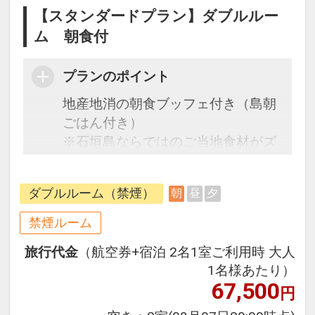
【スタンダードプラン】ダブルルー
ム 朝食付
プランのポイント
地産地消の朝食ブッフェ付き（島朝
ごはん付き）
※石垣島ならではのご当地食材がズ
ラリ
・ウェルカムサービスあり
ダブルルーム（禁煙）
朝
昼
夕
提供時間14：00～23：00
ソフトドリンク・アイスキャンディ
禁煙ルーム
ー
旅行代金
（航空券+宿泊 2名1室ご利用時 大人
めぐる島旅（泡盛6種類）14：00～
1名様あたり）
21：00
67,500
円
・ダイビングサービス
機材洗い場、鍵付きのダイビングロ