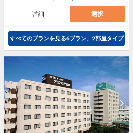
＜オーシャンビュールーム＞
・ホテルから離島ターミナルまで徒
詳細
選択
歩約3分
・繁華街の中心にある立地
すべてのプランを見る
6プラン、2部屋タイプ