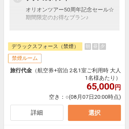
オリオンツアー50周年記念セール☆
期間限定のお得なプラン♪
全室バルコニー付の広々ルーム・電
子レンジ完備で暮らすように過ごせ
デラックスフォース（禁煙）
朝
昼
夕
るお部屋が人気
禁煙ルーム
旅行代金
（航空券+宿泊 2名1室ご利用時 大人
1名様あたり）
65,000
円
空き：
○
(08月07日20:00時点)
詳細
選択