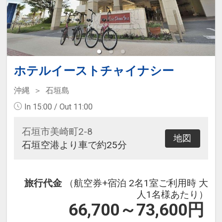
ホテルイーストチャイナシー
沖縄
石垣島
In 15:00 / Out 11:00
石垣市美崎町2-8
地図
石垣空港より車で約25分
旅行代金
（航空券+宿泊 2名1室ご利用時 大
人1名様あたり）
66,700～73,600
円