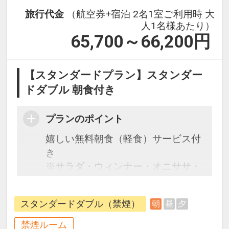
旅行代金
（航空券+宿泊 2名1室ご利用時 大
人1名様あたり）
65,700～66,200
円
【スタンダードプラン】スタンダー
ドダブル 朝食付き
プランのポイント
嬉しい無料朝食（軽食）サービス付
き
※サラダ・ウィンナー・オニササ・
八重山そば・パン・コーヒー・ソフ
トドリンク等
スタンダードダブル（禁煙）
朝
昼
夕
石垣島の中心美崎町から徒歩約５
分、石垣島離島ターミナルへも徒歩
禁煙ルーム