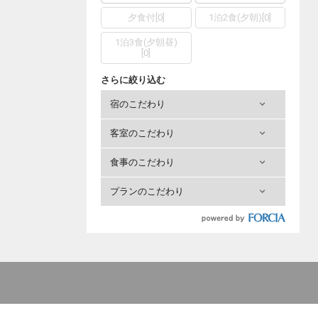
夕食付
[
0
]
1泊2食(夕朝)
[
0
]
1泊3食(夕朝昼)
[
0
]
さらに絞り込む
宿のこだわり
客室のこだわり
食事のこだわり
プランのこだわり