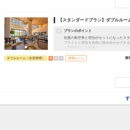
を適える、好アクセスの立地が特徴です。
小松
宮古
+10,900円
37便
光地へのアクセスの良さに加え、ランチか
14:05
18:00
乗継便あり
飲食店などをホテルから徒歩でお楽しみい
大浴場も完備しており、たっぷりと宮古島
【スタンダードプラン】ダブルルー
クラスJを利用する
+25,400円
だけます。そのほか、ダイバーの方にとっ
ーツ類の洗い槽もご用意（無料）しており
小松
宮古
プランのポイント
+12,100円
37便
14:05
18:50
【アクセス】宮古空港より車で約15分、下
往復の航空券と宿泊がセットになったスタ
乗継便あり
【駐車場料金】1泊1台1,000円（先着順）
フライトと宿泊を自由に組み合わせできる
クラスJを利用する
+26,500円
【チェックイン・アウト】15：00/11：00
ん周遊旅行にも最適！
旅行期間中の1泊だけの宿泊や延泊・飛び
【宿泊特典】
フライトは、安心のJAL（またはJALグ
旅
朝
昼
夕
ダブルルーム（全室禁煙）
禁煙ルーム
■琉球石灰岩に包まれる大浴場利用無料
オプションでレンタカーや現地交通・体験
■鍵付きのダイバーズロッカーや、ウェッ
います。
2021年6月オープン！当ホテルは宮古
ズを適える、好アクセスの立地が特徴です
観光地へのアクセスの良さに加え、ランチ
る飲食店などをホテルから徒歩でお楽しみ
た大浴場も完備しており、たっぷりと宮古
す
ただけます。そのほか、ダイバーの方にと
スーツ類の洗い槽もご用意（無料）してお
【アクセス】宮古空港より車で約15分、下
【駐車場料金】1泊1台1,000円（先着順）
【チェックイン・アウト】15：00/11：0