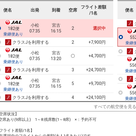
フライト差額
55
便名
出発
到着
空席
便名
/1名
乗継
小松
宮古
2
選択中
182便
07:35
16:15
乗継便あり
55
クラスJを利用する
+7,900円
2
乗継
小松
宮古
+4,700円
182便
07:35
13:20
乗継便あり
55
クラスJを利用する
+24,700円
3
乗継
小松
宮古
5
+9,700円
182便
07:35
16:15
乗継便あり
55
クラスJを利用する
+24,100円
4
乗継
すべての航空便を見
小松
宮古
4
+9,700円
182便
07:35
16:15
空席状況】
乗継便あり
:空席あり(9席以上) 1～8:残席数(1～8席) ×：予約不可
55
クラスJを利用する
+24,100円
3
乗継
フライト差額/1名】
小松
宮古
在選択中のフライトからの差額(大人1名あたり)です。