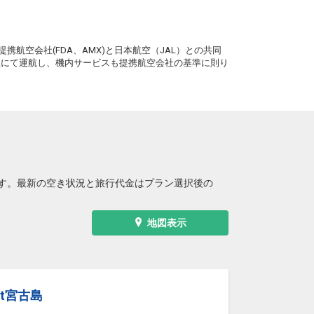
宮古
小松
― 円
8便
11:50
20:00
。
便あり
携航空会社(FDA、AMX)と日本航空（JAL）との共同
クラスJを利用する
― 円
務員にて運航し、機内サービスも提携航空会社の基準に則り
宮古
小松
2
+33,300円
8便
11:50
20:00
便あり
クラスJを利用する
― 円
宮古
小松
― 円
0便
13:45
20:00
便あり
す。最新の空き状況と旅行代金はプラン選択後の
クラスJを利用する
― 円
宮古
小松
― 円
0便
地図表示
13:45
20:00
便あり
クラスJを利用する
― 円
宮古
小松
― 円
0便
13:45
21:40
it宮古島
便あり