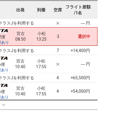
宮古
小松
フライト差額
4
+60,600円
2便
出発
到着
空席
08:50
17:55
/1名
便あり
クラスJを利用する
― 円
宮古
小松
3
選択中
2便
08:50
13:25
便あり
クラスJを利用する
+14,400円
7
宮古
小松
― 円
6便
10:40
17:55
便あり
クラスJを利用する
+65,500円
4
宮古
小松
4
+54,000円
6便
10:40
17:55
便あり
クラスJを利用する
― 円
る
宮古
小松
― 円
8便
11:50
20:00
便あり
クラスJを利用する
― 円