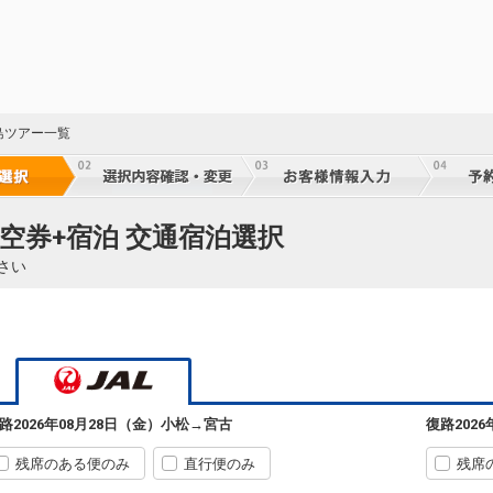
島ツアー一覧
空券+宿泊 交通宿泊選択
さい
55
乗継
路
2026年08月28日（金）
小松
→
宮古
復路
202
55
乗継
残席のある便のみ
直行便のみ
残席