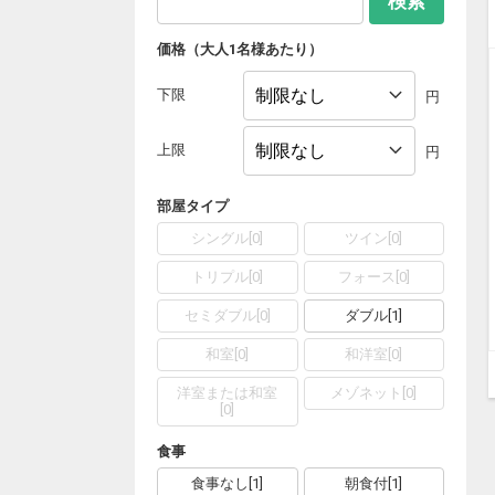
検索
価格（大人1名様あたり）
下限
円
上限
円
部屋タイプ
シングル
[
0
]
ツイン
[
0
]
トリプル
[
0
]
フォース
[
0
]
セミダブル
[
0
]
ダブル
[
1
]
和室
[
0
]
和洋室
[
0
]
洋室または和室
メゾネット
[
0
]
[
0
]
食事
食事なし
[
1
]
朝食付
[
1
]