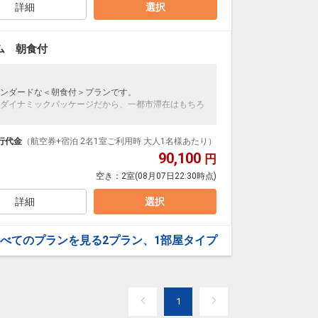
宮古島のメインストリートである西里通りに面し、観
詳細
選択
らディナーまで宮古島グルメをたっぷりと堪能できる
ただけます。また、沖縄らしい琉球石灰岩に包まれた
観光をお楽しみいただいた後の旅の疲れを癒していた
ム 朝食付
て便利な鍵付きのダイバーズロッカーや、ウェットス
ます。
地島空港より車で約30分
ンダードな＜朝食付＞プランです。
ダイナミックパッケージだから、一都市滞在はもちろ
泊なども自由自在です。
ループ）確約！フライトマイル50%貯まります。
行代金
（航空券+宿泊 2名1室ご利用時 大人1名様あたり）
プランなどの追加（同時予約）が可能なプランもござ
90,100
円
トスーツ類の洗い槽のご利用無料
空き：
2室
(08月07日22:30時点)
島市の中心部に位置し、観光・ビジネスなどの様々なニー
。宮古島のメインストリートである西里通りに面し、
詳細
選択
からディナーまで宮古島グルメをたっぷりと堪能でき
いただけます。また、沖縄らしい琉球石灰岩に包まれ
島観光をお楽しみいただいた後の旅の疲れを癒してい
べてのプランを見る
2プラン、1部屋タイプ
って便利な鍵付きのダイバーズロッカーや、ウェット
ります。
地島空港より車で約30分
1
0