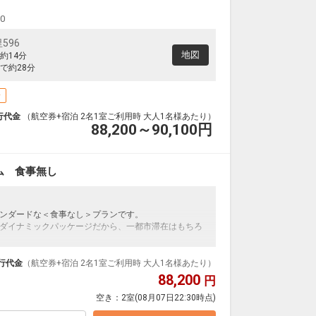
クラスJを利用する
+62,100円
4
00
宮古
小松
― 円
0便
13:45
21:40
596
便あり
地図
約14分
クラスJを利用する
+62,100円
4
で約28分
宮古
小松
場
― 円
4便
14:10
20:00
便あり
行代金
（航空券+宿泊 2名1室ご利用時 大人1名様あたり）
88,200～90,100
円
クラスJを利用する
― 円
宮古
小松
― 円
4便
14:10
21:40
ム 食事無し
便あり
クラスJを利用する
― 円
ンダードな＜食事なし＞プランです。
ダイナミックパッケージだから、一都市滞在はもちろ
泊なども自由自在です。
ループ）確約！フライトマイル50%貯まります。
行代金
（航空券+宿泊 2名1室ご利用時 大人1名様あたり）
プランなどの追加（同時予約）が可能なプランもござ
88,200
円
空き：
2室
(08月07日22:30時点)
島市の中心部に位置し、観光・ビジネスなどの様々なニーズ