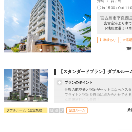
沖縄
宮古島
小松
宮古
2
+6,300円
184便
08:50
16:15
In 15:00 / Out 11:
乗継便あり
56
宮古島市平良西里
クラスJを利用する
+49,200円
6
乗継
・宮古空港より車で
・下地島空港より車
小松
宮古
2
+6,300円
184便
08:50
17:10
乗継便あり
駐車場あり
大浴
93
クラスJを利用する
+26,400円
2
乗継
旅
小松
宮古
5
+22,600円
184便
08:50
14:45
乗継便あり
93
【スタンダードプラン】ダブルルー
クラスJを利用する
+49,200円
3
乗継
小松
宮古
プランのポイント
5
+6,300円
186便
11:05
18:00
往復の航空券と宿泊がセットになったスタ
乗継便あり
フライトと宿泊を自由に組み合わせできる
クラスJを利用する
+26,400円
3
ん周遊旅行にも最適！
旅行期間中の1泊だけの宿泊や延泊・飛び
小松
宮古
フライトは、安心のJAL（またはJALグ
旅
朝
昼
夕
ダブルルーム（全室禁煙）
禁煙ルーム
5
+7,500円
186便
11:05
18:50
オプションでレンタカーや現地交通・体験
乗継便あり
います。
クラスJを利用する
+27,600円
2
2021年6月オープン！当ホテルは宮古