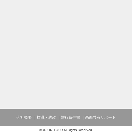
【宿泊特典】
■琉球石灰岩に包まれる大浴場利用無料
■鍵付きのダイバーズロッカーや、ウェッ
会社概要
標識・約款
旅行条件書
画面共有サポート
©ORION-TOUR All Rights Reserved.