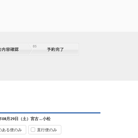
宮古
小松
― 円
2便
08:50
17:55
便あり
クラスJを利用する
― 円
宮古
小松
6年08月29日（土）
宮古
→
小松
5
+59,400円
2便
08:50
17:55
便あり
のある便のみ
直行便のみ
クラスJを利用する
― 円