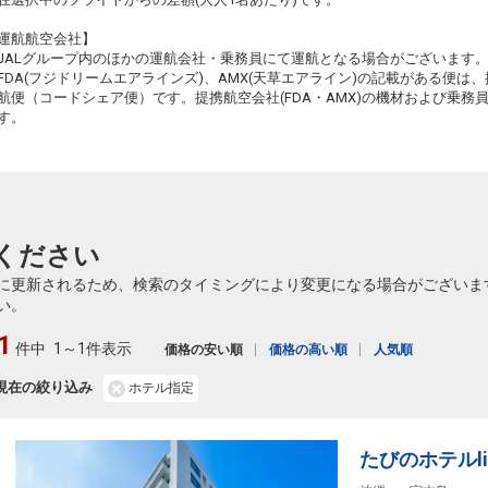
3
+20,300円
182便
07:35
14:45
乗継便あり
運航航空会社】
55
JALグループ内のほかの運航会社・乗務員にて運航となる場合がございます
クラスJを利用する
+46,900円
5
乗継
FDA(フジドリームエアラインズ)、AMX(天草エアライン)の記載がある便は、提
航便（コードシェア便）です。提携航空会社(FDA・AMX)の機材および乗
小松
宮古
4
+20,300円
182便
す。
07:35
14:45
乗継便あり
55
クラスJを利用する
+24,100円
2
乗継
小松
宮古
6
+2,300円
184便
08:50
16:15
乗継便あり
56
ください
クラスJを利用する
+26,400円
4
乗継
に更新されるため、検索のタイミングにより変更になる場合がございま
小松
宮古
い。
7
+2,300円
184便
08:50
17:10
乗継便あり
1
56
件中
1～1件表示
価格の安い順
価格の高い順
人気順
クラスJを利用する
+26,400円
5
乗継
現在の絞り込み
ホテル指定
小松
宮古
+7,000円
184便
08:50
13:20
乗継便あり
56
クラスJを利用する
+49,800円
たびのホテルl
8
乗継