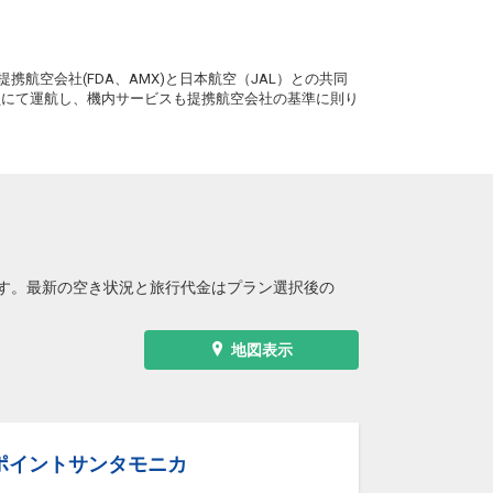
宮古
小松
― 円
8便
11:50
20:00
。
便あり
携航空会社(FDA、AMX)と日本航空（JAL）との共同
クラスJを利用する
― 円
務員にて運航し、機内サービスも提携航空会社の基準に則り
宮古
小松
― 円
8便
11:50
20:00
便あり
クラスJを利用する
+64,400円
2
宮古
小松
― 円
0便
13:45
20:00
便あり
す。最新の空き状況と旅行代金はプラン選択後の
クラスJを利用する
― 円
宮古
小松
― 円
0便
地図表示
13:45
20:00
便あり
クラスJを利用する
― 円
宮古
小松
― 円
0便
13:45
21:40
ポイントサンタモニカ
便あり