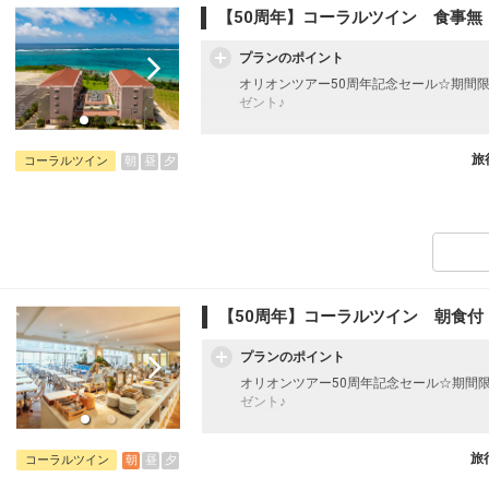
【50周年】コーラルツイン 食事無
プランのポイント
オリオンツアー50周年記念セール☆期間
ゼント♪
フライトは、安心のJAL（またはJALグ
オプションでレンタカーや現地交通・体験
旅
朝
昼
夕
コーラルツイン
います。
宮古島の南岸に建ち、リゾートの中心に位
ら、夜には満天の星に心が震える非日常の
はアクティブに、また時には島時間をゆっ
ント」に位置し様々なレジャーへ好アクセ
【50周年】コーラルツイン 朝食付
プランのポイント
オリオンツアー50周年記念セール☆期間
ゼント♪
フライトは、安心のJAL（またはJALグ
オプションでレンタカーや現地交通・体験
旅
朝
昼
夕
コーラルツイン
います。