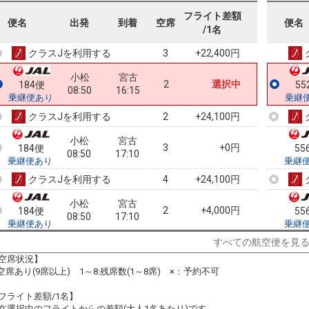
小松
宮古
フライト差額
4
+35,100円
182便
55
便名
出発
到着
空席
便名
07:35
13:20
/1名
乗継便あり
乗継
クラスJを利用する
+22,400円
3
小松
宮古
2
選択中
184便
55
08:50
16:15
乗継便あり
乗継
クラスJを利用する
+24,100円
2
小松
宮古
3
+0円
184便
55
08:50
17:10
乗継便あり
乗継
クラスJを利用する
+24,100円
4
小松
宮古
2
+4,000円
184便
55
08:50
17:10
乗継便あり
乗継
クラスJを利用する
+46,900円
7
すべての航空便を見
空席状況】
小松
宮古
:空席あり(9席以上) 1～8:残席数(1～8席) ×：予約不可
2
+9,700円
184便
55
08:50
14:45
乗継便あり
乗継
フライト差額/1名】
クラスJを利用する
+46,900円
4
在選択中のフライトからの差額(大人1名あたり)です。