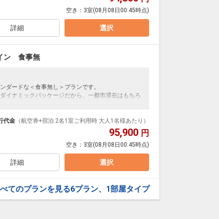
空き：
3室
(08月08日00:45時点)
置するこのホテルは、太陽とともに海や緑と戯れなが
感動に溢れた〈ご褒美トリップ〉のための拠点。時に
くりとリゾートアクティブの中心「ホットクロスポイ
詳細
選択
スのホテルは、まさに「アクティビティの交差点」。
イン 食事無
ンダードな＜食事無し＞プランです。
ダイナミックパッケージだから、一都市滞在はもちろ
泊なども自由自在です。
ループ）確約！フライトマイル50%貯まります。
行代金
（航空券+宿泊 2名1室ご利用時 大人1名様あたり）
プランなどの追加（同時予約）が可能なプランもござ
95,900
円
空き：
3室
(08月08日00:45時点)
置するこのホテルは、太陽とともに海や緑と戯れなが
感動に溢れた〈ご褒美トリップ〉のための拠点。時に
詳細
選択
くりとリゾートアクティブの中心「ホットクロスポイ
スのホテルは、まさに「アクティビティの交差点」。
べてのプランを見る
6プラン、1部屋タイプ