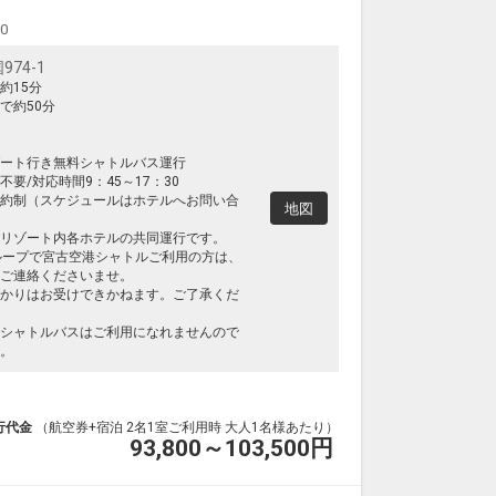
クラスJを利用する
― 円
00
宮古
小松
― 円
0便
13:45
21:40
74-1
便あり
約15分
クラスJを利用する
― 円
で約50分
宮古
小松
― 円
4便
14:10
20:00
ート行き無料シャトルバス運行
便あり
要/対応時間9：45～17：30
約制（スケジュールはホテルへお問い合
クラスJを利用する
― 円
地図
リゾート内各ホテルの共同運行です。
宮古
小松
― 円
4便
ループで宮古空港シャトルご利用の方は、
14:10
21:40
便あり
ご連絡くださいませ。
かりはお受けできかねます。ご了承くだ
クラスJを利用する
― 円
シャトルバスはご利用になれませんので
。
行代金
（航空券+宿泊 2名1室ご利用時 大人1名様あたり）
93,800～103,500
円