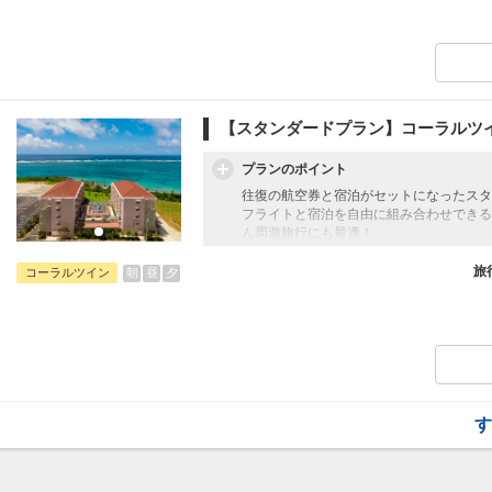
宮古島の南岸に建ち、リゾートの中心に位
ら、夜には満天の星に心が震える非日常の
はアクティブに、また時には島時間をゆっ
ント」に位置し様々なレジャーへ好アクセ
【スタンダードプラン】コーラルツ
プランのポイント
往復の航空券と宿泊がセットになったスタ
フライトと宿泊を自由に組み合わせできる
ん周遊旅行にも最適！
旅行期間中の1泊だけの宿泊や延泊・飛び
フライトは、安心のJAL（またはJALグ
旅
朝
昼
夕
コーラルツイン
オプションでレンタカーや現地交通・体験
います。
宮古島の南岸に建ち、リゾートの中心に位
ら、夜には満天の星に心が震える非日常の
はアクティブに、また時には島時間をゆっ
ント」に位置し様々なレジャーへ好アクセ
す