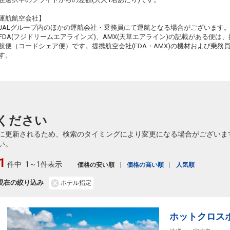
小松
宮古
運航航空会社】
5
+9,700円
184便
55
08:50
16:15
JALグループ内のほかの運航会社・乗務員にて運航となる場合がございます
乗継便あり
乗継
FDA(フジドリームエアラインズ)、AMX(天草エアライン)の記載がある便は、提
クラスJを利用する
+46,900円
6
航便（コードシェア便）です。提携航空会社(FDA・AMX)の機材および乗
す。
小松
宮古
2
+20,900円
184便
55
08:50
13:20
乗継便あり
乗継
クラスJを利用する
+24,700円
2
小松
宮古
3
+4,000円
186便
56
ください
11:05
18:00
乗継便あり
乗継
に更新されるため、検索のタイミングにより変更になる場合がございま
クラスJを利用する
+24,100円
4
い。
小松
宮古
1
3
+5,200円
186便
56
件中
1～1件表示
11:05
18:50
価格の安い順
価格の高い順
人気順
乗継便あり
乗継
現在の絞り込み
ホテル指定
クラスJを利用する
+25,300円
4
小松
宮古
+8,600円
37便
56
14:05
18:00
ホットクロス
乗継便あり
乗継