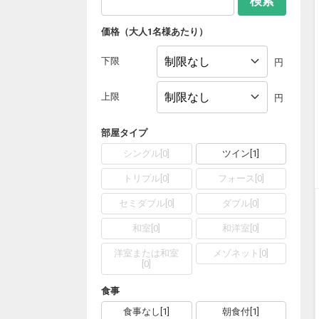
検索
価格（大人1名様あたり）
下限
円
上限
円
部屋タイプ
シングル
[
0
]
ツイン
[
1
]
トリプル
[
0
]
フォース
[
0
]
セミダブル
[
0
]
ダブル
[
0
]
和室
[
0
]
和洋室
[
0
]
洋室または和室
メゾネット
[
0
]
[
0
]
食事
食事なし
[
1
]
朝食付
[
1
]