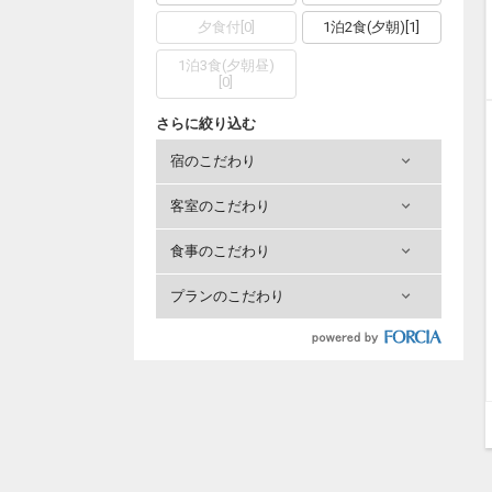
夕食付
[
0
]
1泊2食(夕朝)
[
1
]
1泊3食(夕朝昼)
[
0
]
さらに絞り込む
宿のこだわり
客室のこだわり
食事のこだわり
プランのこだわり