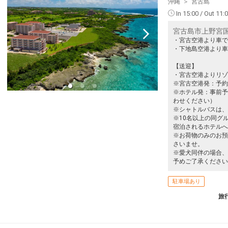
クラスJを利用する
+23,100円
沖縄
宮古島
In 15:00 / Out 11:
小松
宮古
+9,800円
37便
56
14:05
18:50
宮古島市上野宮国9
乗継便あり
乗継
・宮古空港より車で
クラスJを利用する
+24,200円
・下地島空港より車
【送迎】
93
・宮古空港よりリゾ
乗継
※宮古空港発：予約不
※ホテル発：事前予
わせください）
※シャトルバスは、
93
※10名以上の同グ
乗継
宿泊されるホテルへ
※お荷物のみのお預
さいませ。
※愛犬同伴の場合、
予めご了承ください
駐車場あり
旅