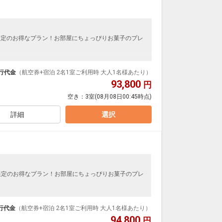
限定のお得なプラン！お部屋にちょっぴりお菓子のプレ
ループ）確約！フライトマイル50%貯まります。
プランなどの追加（同時予約）が可能なプランもござ
行代金
（航空券+宿泊 2名1室ご利用時 大人1名様あたり）
93,800
円
空き：
3室
(08月08日00:45時点)
置するこのホテルは、太陽とともに海や緑と戯れなが
感動に溢れた〈ご褒美トリップ〉のための拠点。時に
くりとリゾートアクティブの中心「ホットクロスポイ
詳細
選択
スのホテルは、まさに「アクティビティの交差点」。
限定のお得なプラン！お部屋にちょっぴりお菓子のプレ
ループ）確約！フライトマイル50%貯まります。
プランなどの追加（同時予約）が可能なプランもござ
行代金
（航空券+宿泊 2名1室ご利用時 大人1名様あたり）
94,800
円