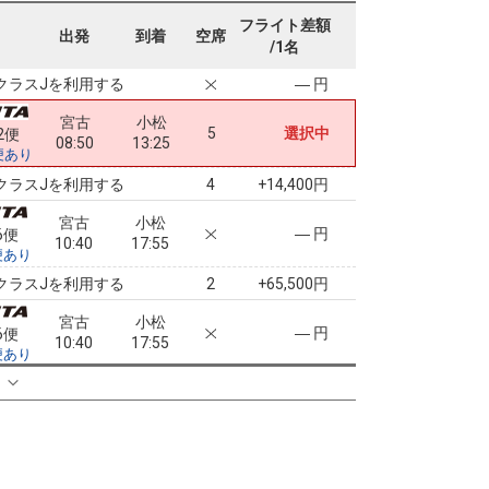
宮古
小松
フライト差額
― 円
2便
出発
到着
空席
08:50
17:55
/1名
便あり
クラスJを利用する
― 円
宮古
小松
5
選択中
2便
08:50
13:25
便あり
クラスJを利用する
+14,400円
4
宮古
小松
― 円
6便
10:40
17:55
便あり
クラスJを利用する
+65,500円
2
宮古
小松
― 円
6便
10:40
17:55
便あり
クラスJを利用する
+65,500円
る
2
宮古
小松
― 円
8便
11:50
20:00
便あり
クラスJを利用する
― 円