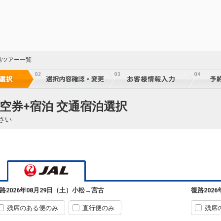
小松
宮古
6
+18,000円
182便
07:35
14:45
乗継便あり
クラスJを利用する
+21,800円
2
小松
宮古
2
+18,000円
182便
島ツアー一覧
07:35
14:45
乗継便あり
クラスJを利用する
+44,600円
3
小松
宮古
+18,000円
182便
空券+宿泊 交通宿泊選択
07:35
16:15
乗継便あり
さい
クラスJを利用する
+21,800円
3
小松
宮古
+18,000円
182便
55
07:35
16:15
乗継便あり
乗継
クラスJを利用する
+21,800円
3
小松
宮古
路
2026年08月29日（土）
小松
→
宮古
復路
202
5
+18,000円
182便
55
07:35
16:15
乗継便あり
乗継
残席のある便のみ
直行便のみ
残席
クラスJを利用する
+21,800円
2