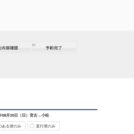
宮古
小松
― 円
2便
08:50
17:55
便あり
クラスJを利用する
― 円
宮古
小松
6年08月30日（日）
宮古
→
小松
― 円
2便
08:50
17:55
便あり
のある便のみ
直行便のみ
クラスJを利用する
― 円