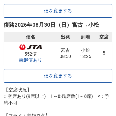
便を変更する
復路
2026年08月30日（日）
宮古
→
小松
便名
出発
到着
空席
宮古
小松
5
552便
08:50
13:25
乗継便あり
便を変更する
【空席状況】
○:空席あり(9席以上) 1～8:残席数(1～8席) ×：予
約不可
【フライト差額/1名】