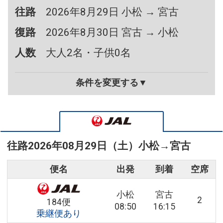
往路
2026年8月29日 小松 → 宮古
復路
2026年8月30日 宮古 → 小松
人数
大人2名・子供0名
条件を変更する▼
往路
2026年08月29日（土）
小松
→
宮古
便名
出発
到着
空席
小松
宮古
2
184便
08:50
16:15
乗継便あり