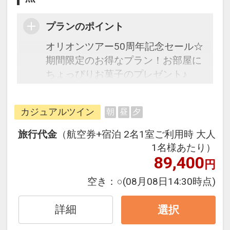
プランのポイント
オリオンツアー50周年記念セール☆
期間限定のお得なプラン！お部屋に
ちょっぴりお菓子のプレゼント♪
フライトは、安心のJAL（または
カジュアルツイン
朝
昼
夕
JALグループ）確約！フライトマイ
ル50%貯まります。
旅行代金
（航空券+宿泊 2名1室ご利用時 大人
オプションでレンタカーや現地交
1名様あたり）
通・体験プランなどの追加（同時予
89,400
円
約）が可能なプランもございます。
空き：
○
(08月08日14:30時点)
シギラセブンマイルズリゾートのほ
詳細
選択
ぼ中央に位置し、レジャー施設や温
泉、レストランやショップなどへの