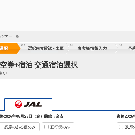
55
乗継
55
島ツアー一覧
乗継
55
空券+宿泊 交通宿泊選択
乗継
さい
55
乗継
路
2026年08月28日（金）
函館
→
宮古
復路
202
55
乗継
残席のある便のみ
直行便のみ
残席