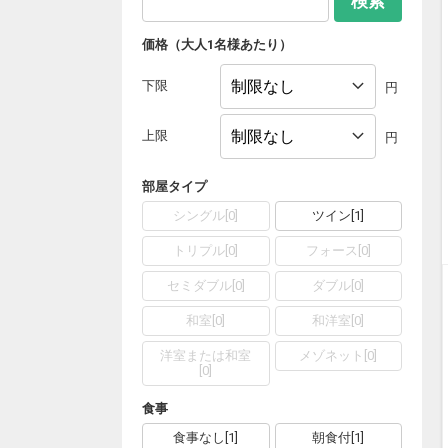
検索
価格（大人1名様あたり）
下限
円
上限
円
部屋タイプ
シングル
[
0
]
ツイン
[
1
]
トリプル
[
0
]
フォース
[
0
]
セミダブル
[
0
]
ダブル
[
0
]
和室
[
0
]
和洋室
[
0
]
洋室または和室
メゾネット
[
0
]
[
0
]
食事
食事なし
[
1
]
朝食付
[
1
]