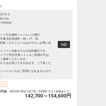
00
74-3
約15分
で約50分
ート行き無料シャトルバス運行
要/対応時間9：45～17：30
約制（スケジュールはホテルへお問い合
地図
リゾート内各ホテルの共同運行です。
ループで宮古空港シャトルご利用の方は、
ご連絡くださいませ。
かりはお受けできかねます。ご了承くだ
シャトルバスはご利用になれませんので
。
プール
行代金
（航空券+宿泊 2名1室ご利用時 大人1名様あたり）
142,700～154,600
円