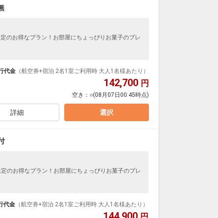
無
限定のお得なプラン！お部屋にちょっぴりお菓子のプレ
ループ）確約！フライトマイル50%貯まります。
プランなどの追加（同時予約）が可能なプランもござ
行代金
（航空券+宿泊 2名1室ご利用時 大人1名様あたり）
142,700
円
空き：
○
(08月07日00:45時点)
に位置し、レジャー施設や温泉、レストランやショッ
ティブに巡りながら、自由気ままに滞在するトラベラ
詳細
選択
付
限定のお得なプラン！お部屋にちょっぴりお菓子のプレ
ループ）確約！フライトマイル50%貯まります。
プランなどの追加（同時予約）が可能なプランもござ
行代金
（航空券+宿泊 2名1室ご利用時 大人1名様あたり）
144,900
円