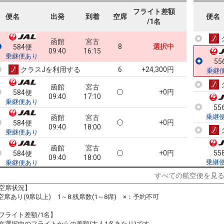
フライト差額
55
便名
出発
到着
空席
便名
/1名
乗継
函館
宮古
8
選択中
584便
09:40
16:15
乗継便あり
55
クラスJを利用する
+24,300円
6
乗継
函館
宮古
+0円
584便
09:40
17:10
乗継便あり
55
乗継
函館
宮古
+0円
584便
09:40
18:00
乗継便あり
函館
宮古
+0円
55
584便
09:40
18:00
乗継
乗継便あり
すべての航空便を見
函館
宮古
+1,100円
584便
空席状況】
09:40
18:50
乗継便あり
:空席あり(9席以上) 1～8:残席数(1～8席) ×：予約不可
函館
宮古
+1,100円
584便
フライト差額/1名】
09:40
18:50
在選択中のフライトからの差額(大人1名あたり)です。
乗継便あり