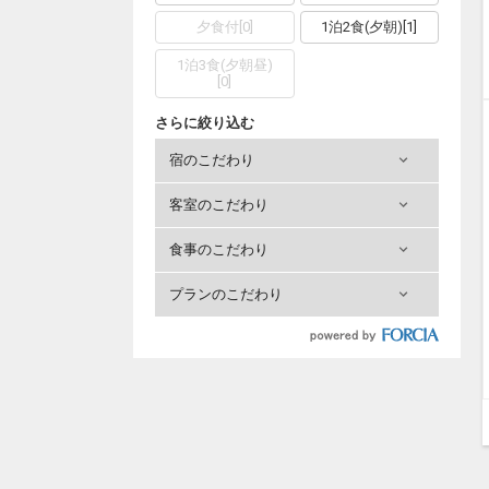
夕食付
[
0
]
1泊2食(夕朝)
[
1
]
1泊3食(夕朝昼)
[
0
]
さらに絞り込む
宿のこだわり
客室のこだわり
食事のこだわり
プランのこだわり