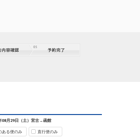
宮古
函館
― 円
2便
08:50
18:45
便あり
クラスJを利用する
+44,800円
4
宮古
函館
4
+0円
2便
08:50
18:45
便あり
クラスJを利用する
+44,800円
8
宮古
函館
7
+0円
2便
08:50
18:45
便あり
クラスJを利用する
+44,800円
4
宮古
函館
7
+12,700円
2便
08:50
18:45
便あり
クラスJを利用する
+42,500円
4
宮古
函館
6年08月29日（土）
宮古
→
函館
8
+13,900円
2便
08:50
18:45
便あり
のある便のみ
直行便のみ
クラスJを利用する
+43,700円
4