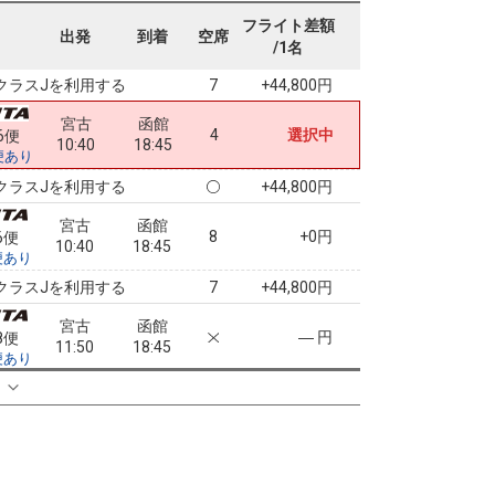
宮古
函館
フライト差額
― 円
6便
出発
到着
空席
10:40
18:45
/1名
便あり
クラスJを利用する
+44,800円
7
宮古
函館
4
選択中
6便
10:40
18:45
便あり
クラスJを利用する
+44,800円
宮古
函館
8
+0円
6便
10:40
18:45
便あり
クラスJを利用する
+44,800円
7
宮古
函館
― 円
8便
11:50
18:45
便あり
クラスJを利用する
+43,700円
る
5