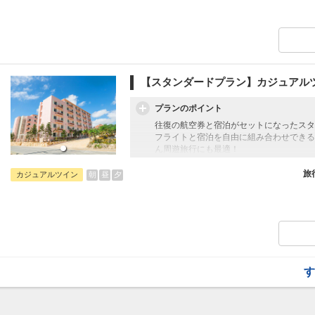
シギラセブンマイルズリゾートのほぼ中央
プなどへのアクセスも抜群。宮古島をアク
ーたちに最適なホテルです。
【スタンダードプラン】カジュアル
プランのポイント
往復の航空券と宿泊がセットになったスタ
フライトと宿泊を自由に組み合わせできる
ん周遊旅行にも最適！
旅行期間中の1泊だけの宿泊や延泊・飛び
フライトは、安心のJAL（またはJALグ
旅
朝
昼
夕
カジュアルツイン
オプションでレンタカーや現地交通・体験
います。
シギラセブンマイルズリゾートのほぼ中央
プなどへのアクセスも抜群。宮古島をアク
ーたちに最適なホテルです。
す