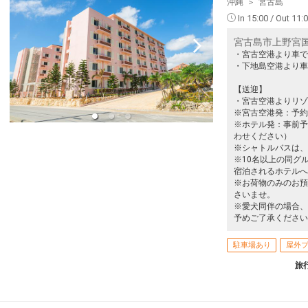
沖縄
宮古島
In 15:00 / Out 11:
宮古島市上野宮国9
・宮古空港より車で
・下地島空港より車
【送迎】
・宮古空港よりリゾ
※宮古空港発：予約不
※ホテル発：事前予
わせください）
※シャトルバスは、
※10名以上の同グ
宿泊されるホテルへ
※お荷物のみのお預
さいませ。
※愛犬同伴の場合、
予めご了承ください
駐車場あり
屋外
旅