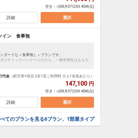
空き：
○
(08月07日00:45時点)
に位置し、レジャー施設や温泉、レストランやショッ
ティブに巡りながら、自由気ままに滞在するトラベラ
詳細
選択
ツイン 食事無
ンダードな＜食事無し＞プランです。
ダイナミックパッケージだから、一都市滞在はもちろ
泊なども自由自在です。
ループ）確約！フライトマイル50%貯まります。
行代金
（航空券+宿泊 2名1室ご利用時 大人1名様あたり）
プランなどの追加（同時予約）が可能なプランもござ
147,100
円
空き：
○
(08月07日00:45時点)
に位置し、レジャー施設や温泉、レストランやショッ
ティブに巡りながら、自由気ままに滞在するトラベラ
詳細
選択
べてのプランを見る
6プラン、1部屋タイプ