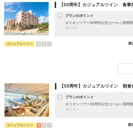
【50周年】カジュアルツイン 食事
プランのポイント
オリオンツアー50周年記念セール☆期間
ゼント♪
フライトは、安心のJAL（またはJALグ
オプションでレンタカーや現地交通・体験
旅
朝
昼
夕
カジュアルツイン
います。
シギラセブンマイルズリゾートのほぼ中央
プなどへのアクセスも抜群。宮古島をアク
ーたちに最適なホテルです。
【50周年】カジュアルツイン 朝食
プランのポイント
オリオンツアー50周年記念セール☆期間
ゼント♪
フライトは、安心のJAL（またはJALグ
オプションでレンタカーや現地交通・体験
旅
朝
昼
夕
カジュアルツイン
います。