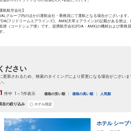
クラスJを利用する
+25,400円
6
運航航空会社】
JALグループ内のほかの運航会社・乗務員にて運航となる場合がございます
FDA(フジドリームエアラインズ)、AMX(天草エアライン)の記載がある便は、提
航便（コードシェア便）です。提携航空会社(FDA・AMX)の機材および乗
す。
ください
に更新されるため、検索のタイミングにより変更になる場合がございま
い。
1
件中
1～1件表示
価格の安い順
価格の高い順
人気順
現在の絞り込み
ホテル指定
ホテル シー