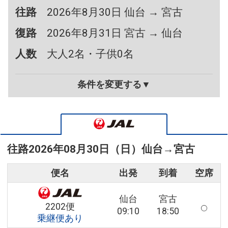
往路
2026年8月30日 仙台 → 宮古
復路
2026年8月31日 宮古 → 仙台
人数
大人2名・子供0名
条件を変更する▼
往路
2026年08月30日（日）
仙台
→
宮古
便名
出発
到着
空席
仙台
宮古
2202便
09:10
18:50
乗継便あり