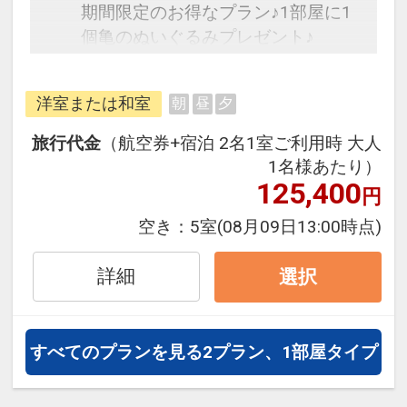
期間限定のお得なプラン♪1部屋に1
個亀のぬいぐるみプレゼント♪
フライトは、安心のJAL（または
洋室または和室
朝
昼
夕
JALグループ）確約！フライトマイ
ル50%貯まります。
旅行代金
（航空券+宿泊 2名1室ご利用時 大人
オプションでレンタカーや現地交
1名様あたり）
通・体験プランなどの追加（同時予
125,400
円
約）が可能なプランもございます。
空き：
5室
(08月09日13:00時点)
すべてのお部屋にキッチンや洗濯機
詳細
選択
などを完備し、小さいお子様連れの
旅行や長期滞在にも最適です。
※4名時は和洋室のみとなります。
すべてのプランを見る
2プラン、1部屋タイプ
【アクセス】宮古空港より車で約15
分、下地島空港より車で約50分