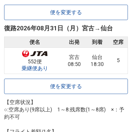
便を変更する
復路
2026年08月31日（月）
宮古
→
仙台
便名
出発
到着
空席
宮古
仙台
5
552便
08:50
18:30
乗継便あり
便を変更する
【空席状況】
○:空席あり(9席以上) 1～8:残席数(1～8席) ×：予
約不可
【フライト差額/1名】