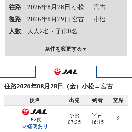
往路
2026年8月28日 小松 → 宮古
復路
2026年8月29日 宮古 → 小松
人数
大人2名・子供0名
条件を変更する▼
往路
2026年08月28日（金）
小松
→
宮古
便名
出発
到着
空席
小松
宮古
2
182便
07:35
16:15
乗継便あり