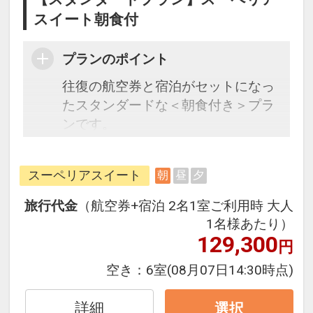
スイート朝食付
プランのポイント
往復の航空券と宿泊がセットになっ
たスタンダードな＜朝食付き＞プラ
ンです。
フライトと宿泊を自由に組み合わせ
できるダイナミックパッケージだか
スーペリアスイート
朝
昼
夕
ら、一都市滞在はもちろん周遊旅行
にも最適！
旅行代金
（航空券+宿泊 2名1室ご利用時 大人
旅行期間中の1泊だけの宿泊や延
1名様あたり）
泊・飛び泊なども自由自在です。
129,300
円
フライトは、安心のJAL（または
空き：
6室
(08月07日14:30時点)
JALグループ）確約！フライトマイ
ル50%貯まります。
詳細
選択
オプションでレンタカーや現地交