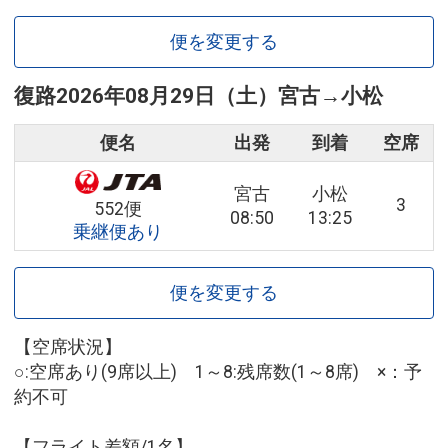
便を変更する
復路
2026年08月29日（土）
宮古
→
小松
便名
出発
到着
空席
宮古
小松
3
552便
08:50
13:25
乗継便あり
便を変更する
【空席状況】
○:空席あり(9席以上) 1～8:残席数(1～8席) ×：予
約不可
【フライト差額/1名】