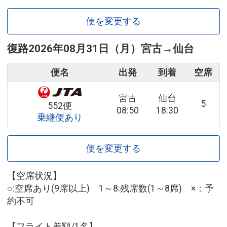
便を変更する
復路
2026年08月31日（月）
宮古
→
仙台
便名
出発
到着
空席
宮古
仙台
5
552便
08:50
18:30
乗継便あり
便を変更する
【空席状況】
○:空席あり(9席以上) 1～8:残席数(1～8席) ×：予
約不可
【フライト差額/1名】