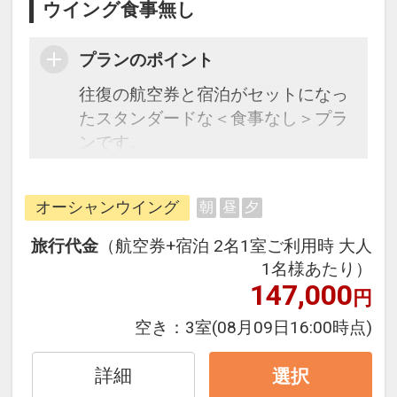
ウイング食事無し
プランのポイント
往復の航空券と宿泊がセットになっ
たスタンダードな＜食事なし＞プラ
ンです。
フライトと宿泊を自由に組み合わせ
できるダイナミックパッケージだか
オーシャンウイング
朝
昼
夕
ら、一都市滞在はもちろん周遊旅行
にも最適！
旅行代金
（航空券+宿泊 2名1室ご利用時 大人
旅行期間中の1泊だけの宿泊や延
1名様あたり）
泊・飛び泊なども自由自在です。
147,000
円
フライトは、安心のJAL（または
空き：
3室
(08月09日16:00時点)
JALグループ）確約！フライトマイ
ル50%貯まります。
詳細
選択
オプションでレンタカーや現地交