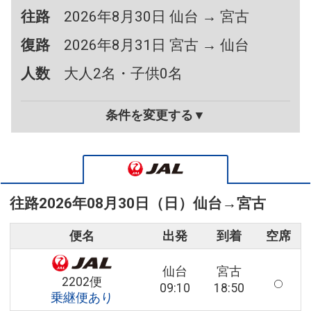
往路
2026年8月30日 仙台 → 宮古
復路
2026年8月31日 宮古 → 仙台
人数
大人2名・子供0名
条件を変更する▼
往路
2026年08月30日（日）
仙台
→
宮古
便名
出発
到着
空席
仙台
宮古
2202便
09:10
18:50
乗継便あり