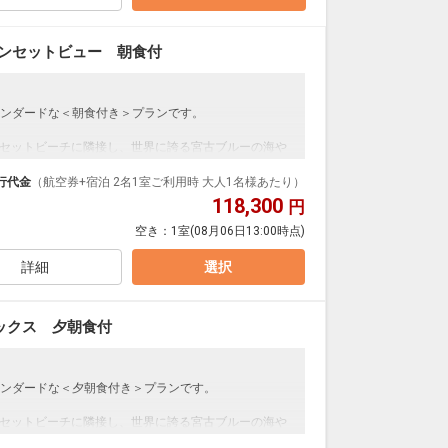
しください。
サンセットビュー 朝食付
300台）
ンダードな＜朝食付き＞プランです。
は夏季限定）
時間ご利用いただけます）
サンセットビーチに隣接し、世界に誇る宮古ブルーの海や
定メニュー）
望む魅力的なロケーションです。
日/ハネムーン
ットネス・キッズクラブまで様々な施設を備えておりま
行代金
（航空券+宿泊 2名1室ご利用時 大人1名様あたり）
意（事前予約）※3連泊以上の特典ディナーとの併用は
118,300
円
ュー（35平米）※全室禁煙
空き：
1室
(08月06日13:00時点)
トバルコニーからは伊良部大橋全景とオーシャンビュ
ルーの海をデザインに取り入れた自然光があふれる客
ートになったバスルーム、ヒルトンならではの上質なア
詳細
選択
地よいひとときをお過ごしください。
ックス 夕朝食付
300台）
ンダードな＜夕朝食付き＞プランです。
は夏季限定）
時間ご利用いただけます）
サンセットビーチに隣接し、世界に誇る宮古ブルーの海や
定メニュー）
望む魅力的なロケーションです。