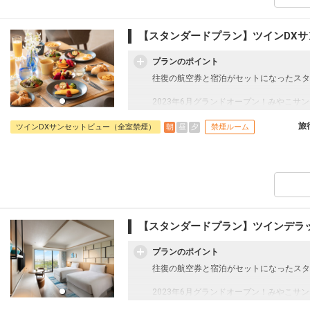
す。ゆったりと心地よいひとときをお過ご
小松
宮古
+6,900円
37便
14:05
18:00
乗継便あり
【アクセス】宮古島空港より車で約15分
【スタンダードプラン】ツインDX
【駐 車 場】有りご利用無料（先着順/収容
クラスJを利用する
+21,400円
【チェックイン・アウト】15:00／11：00
プランのポイント
小松
宮古
【宿泊者特典】
往復の航空券と宿泊がセットになったスタ
+7,100円
37便
14:05
18:50
・屋内外のプールご利用無料（屋外プール
乗継便あり
・フィットネスセンターご利用無料（24
2023年6月グランドオープン！みやこ
クラスJを利用する
+21,200円
・3連泊以上で滞在中ディナー1回付（限
感動的なサンセット、伊良部大橋の絶景を
・アニバーサリー特典 誕生日/結婚記念
屋外プール3つと屋内プール・スパ・フィ
旅
朝
昼
夕
ツインDXサンセットビュー（全室禁煙）
禁煙ルーム
夕食利用レストランにてドリンクをご用
す。
できませんのでご了承ください。
●お部屋：ツインデラックスサンセットビ
・朝食をランチへ変更OK
ホテル3階から6階に位置し、プライベー
ー、美しいサンセットを望みます。宮古ブ
室で、ツインベッド2台、トイレとセパレ
メニティーを備えています。ゆったりと心
【アクセス】宮古島空港より車で約15分
【スタンダードプラン】ツインデラ
【駐 車 場】有りご利用無料（先着順/収容
【チェックイン・アウト】15:00／11：00
プランのポイント
【宿泊者特典】
往復の航空券と宿泊がセットになったスタ
・屋内外のプールご利用無料（屋外プール
・フィットネスセンターご利用無料（24
2023年6月グランドオープン！みやこ
・3連泊以上で滞在中ディナー1回付（限
感動的なサンセット、伊良部大橋の絶景を