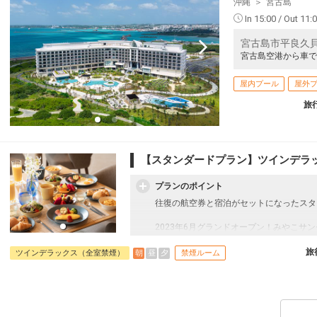
沖縄
宮古島
小松
宮古
2
+41,400円
184便
08:50
16:15
In 15:00 / Out 11:
乗継便あり
56
宮古島市平良久貝5
クラスJを利用する
+45,200円
2
乗継
宮古島空港から車で
小松
宮古
2
+41,400円
184便
08:50
17:10
屋内プール
屋外
乗継便あり
93
旅
クラスJを利用する
+45,200円
3
乗継
小松
宮古
2
+60,900円
184便
08:50
14:45
乗継便あり
【スタンダードプラン】ツインデラ
93
クラスJを利用する
+45,200円
2
乗継
プランのポイント
小松
宮古
往復の航空券と宿泊がセットになったスタ
+2,300円
186便
11:05
18:00
乗継便あり
2023年6月グランドオープン！みやこ
クラスJを利用する
+22,400円
2
動的なサンセット、伊良部大橋の絶景を望
屋外プール3つと屋内プール・スパ・フィ
旅
朝
昼
夕
ツインデラックス（全室禁煙）
禁煙ルーム
小松
宮古
す。
+2,600円
186便
11:05
18:50
●お部屋：ツインデラックスルーム（35平
乗継便あり
ホテル3階から6階に位置し、プライベー
みます。宮古ブルーの海をデザインに取り
クラスJを利用する
+22,200円
2
イレとセパレートになったバスルーム、ヒ