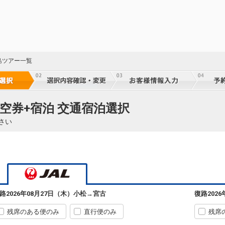
島ツアー一覧
空券+宿泊 交通宿泊選択
さい
55
乗継
路
2026年08月27日（木）
小松
→
宮古
復路
202
55
乗継
残席のある便のみ
直行便のみ
残席