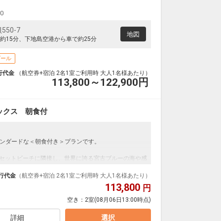
クラスJを利用する
― 円
00
宮古
小松
2
+60,600円
0便
13:45
20:00
50-7
便あり
地図
約15分、下地島空港から車で約25分
クラスJを利用する
― 円
プール
宮古
小松
― 円
4便
14:10
20:00
行代金
（航空券+宿泊 2名1室ご利用時 大人1名様あたり）
便あり
113,800～122,900
円
クラスJを利用する
+64,900円
2
宮古
小松
ックス 朝食付
― 円
4便
14:10
21:40
便あり
クラスJを利用する
― 円
ンダードな＜朝食付き＞プランです。
サンセットビーチに隣接し、世界に誇る宮古ブルーの海や感
む魅力的なロケーションです。
ットネス・キッズクラブまで様々な施設を備えておりま
行代金
（航空券+宿泊 2名1室ご利用時 大人1名様あたり）
113,800
円
米）※全室禁煙
空き：
2室
(08月06日13:00時点)
トバルコニーからは豊かな緑と遠くに広がる街並みを望
入れた自然光があふれる客室で、ツインベッド2台、ト
ルトンならではの上質なアメニティーを備えていま
詳細
選択