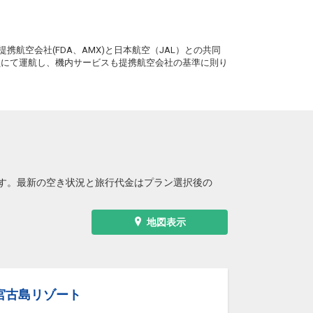
宮古
小松
3
+60,600円
8便
11:50
20:00
。
便あり
携航空会社(FDA、AMX)と日本航空（JAL）との共同
クラスJを利用する
― 円
務員にて運航し、機内サービスも提携航空会社の基準に則り
宮古
小松
+52,900円
8便
11:50
20:00
便あり
クラスJを利用する
― 円
宮古
小松
― 円
0便
13:45
21:40
便あり
す。最新の空き状況と旅行代金はプラン選択後の
クラスJを利用する
― 円
宮古
小松
― 円
0便
地図表示
13:45
21:40
便あり
クラスJを利用する
― 円
宮古
小松
4
+60,600円
0便
13:45
20:00
宮古島リゾート
便あり