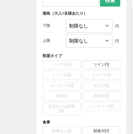
検索
価格（大人1名様あたり）
下限
円
上限
円
部屋タイプ
シングル
[
0
]
ツイン
[
1
]
トリプル
[
0
]
フォース
[
0
]
セミダブル
[
0
]
ダブル
[
0
]
和室
[
0
]
和洋室
[
0
]
洋室または和室
メゾネット
[
0
]
[
0
]
食事
食事なし
[
0
]
朝食付
[
1
]