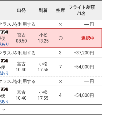
宮古
小松
フライト差額
4
+54,000円
2便
出発
到着
空席
08:50
17:55
/1名
便あり
クラスJを利用する
― 円
宮古
小松
選択中
2便
08:50
13:25
便あり
クラスJを利用する
+37,200円
3
宮古
小松
7
+54,000円
6便
10:40
17:55
便あり
クラスJを利用する
― 円
宮古
小松
4
+54,000円
6便
10:40
17:55
便あり
クラスJを利用する
― 円
る
宮古
小松
5
+60,600円
8便
11:50
20:00
便あり
クラスJを利用する
― 円