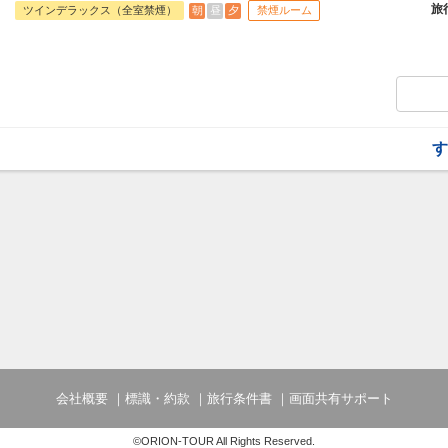
・アニバーサリー特典 誕生日/結婚記念
屋外プール3つと屋内プール・スパ・フィ
旅
朝
昼
夕
ツインデラックス（全室禁煙）
禁煙ルーム
夕食利用レストランにてドリンクをご用
す。
できませんのでご了承ください。
●お部屋：ツインデラックスルーム（35
・朝食をランチへ変更OK
ホテル3階から6階に位置し、プライベー
みます。宮古ブルーの海をデザインに取り
イレとセパレートになったバスルーム、ヒ
す。ゆったりと心地よいひとときをお過ご
【アクセス】宮古島空港より車で約15分
す
【駐 車 場】有りご利用無料（先着順/収容
【チェックイン・アウト】15:00／11：00
【宿泊者特典】
・屋内外のプールご利用無料（屋外プール
・フィットネスセンターご利用無料（24
・3連泊以上で滞在中ディナー1回付（限
・アニバーサリー特典 誕生日/結婚記念
夕食利用レストランにてドリンクをご用
できませんのでご了承ください。
・朝食をランチへ変更OK
会社概要
標識・約款
旅行条件書
画面共有サポート
©ORION-TOUR All Rights Reserved.