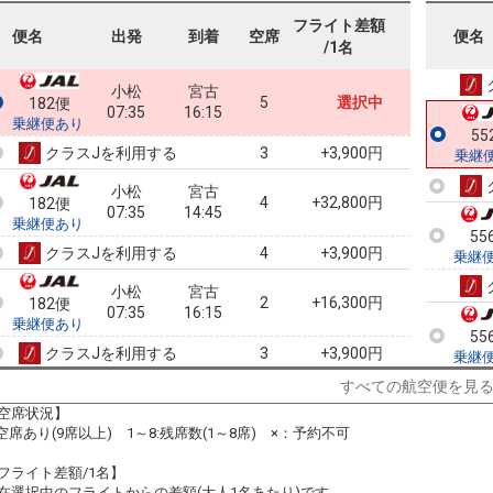
フライト差額
55
便名
出発
到着
空席
便名
/1名
乗継
小松
宮古
5
選択中
182便
07:35
16:15
乗継便あり
55
クラスJを利用する
+3,900円
3
乗継
小松
宮古
4
+32,800円
182便
07:35
14:45
乗継便あり
55
クラスJを利用する
+3,900円
4
乗継
小松
宮古
2
+16,300円
182便
07:35
16:15
乗継便あり
55
クラスJを利用する
+3,900円
3
乗継
すべての航空便を見
小松
宮古
4
+15,600円
182便
07:35
13:20
空席状況】
乗継便あり
:空席あり(9席以上) 1～8:残席数(1～8席) ×：予約不可
55
クラスJを利用する
+19,400円
2
乗継
フライト差額/1名】
小松
宮古
在選択中のフライトからの差額(大人1名あたり)です。