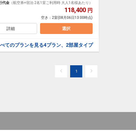
日/ハネムーン
ットネス・キッズクラブまで様々な施設を備えておりま
行代金
（航空券+宿泊 2名1室ご利用時 大人1名様あたり）
意（事前予約）※3連泊以上の特典ディナーとの併用は
118,400
円
平米）※全室禁煙
空き：
2室
(08月06日13:00時点)
トバルコニーからは豊かな緑と遠くに広がる街並みを望
入れた自然光があふれる客室で、ツインベッド2台、ト
ルトンならではの上質なアメニティーを備えていま
詳細
選択
しください。
べてのプランを見る
4プラン、2部屋タイプ
300台）
は夏季限定）
1
時間ご利用いただけます）
定メニュー）
日/ハネムーン
意（事前予約）※3連泊以上の特典ディナーとの併用は