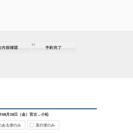
宮古
小松
― 円
2便
08:50
17:55
便あり
クラスJを利用する
― 円
宮古
小松
6年08月28日（金）
宮古
→
小松
8
+54,000円
2便
08:50
17:55
便あり
のある便のみ
直行便のみ
クラスJを利用する
― 円