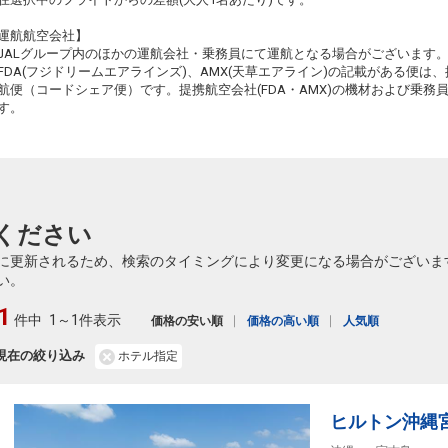
2
+39,100円
182便
07:35
16:15
乗継便あり
運航航空会社】
55
JALグループ内のほかの運航会社・乗務員にて運航となる場合がございます
クラスJを利用する
+42,900円
3
乗継
FDA(フジドリームエアラインズ)、AMX(天草エアライン)の記載がある便は、提
航便（コードシェア便）です。提携航空会社(FDA・AMX)の機材および乗
小松
宮古
2
+58,600円
182便
す。
07:35
14:45
乗継便あり
55
クラスJを利用する
+42,900円
3
乗継
小松
宮古
4
+2,300円
184便
08:50
16:15
乗継便あり
56
ください
クラスJを利用する
+22,400円
2
乗継
に更新されるため、検索のタイミングにより変更になる場合がございま
小松
宮古
い。
5
+2,300円
184便
08:50
17:10
乗継便あり
1
56
件中
1～1件表示
価格の安い順
価格の高い順
人気順
クラスJを利用する
+22,400円
3
乗継
現在の絞り込み
ホテル指定
小松
宮古
4
+17,900円
184便
08:50
13:20
乗継便あり
56
クラスJを利用する
+43,900円
ヒルトン沖縄
2
乗継