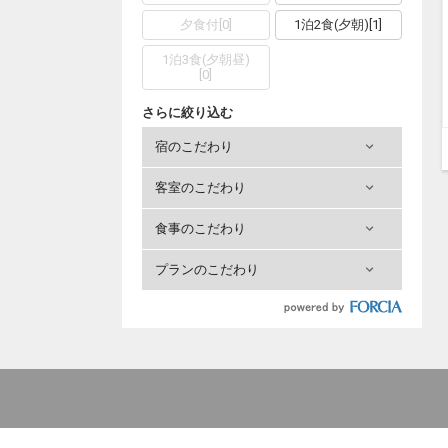
夕食付
[
0
]
1泊2食(夕朝)
[
1
]
1泊3食(夕朝昼)
[
0
]
さらに絞り込む
宿のこだわり
客室のこだわり
食事のこだわり
プランのこだわり