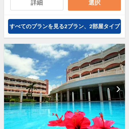
詳細
選択
オプションでレンタカーや現地交
通・体験プランなどの追加（同時予
約）が可能なプランもございます。
すべてのプランを見る
2プラン、2部屋タイプ