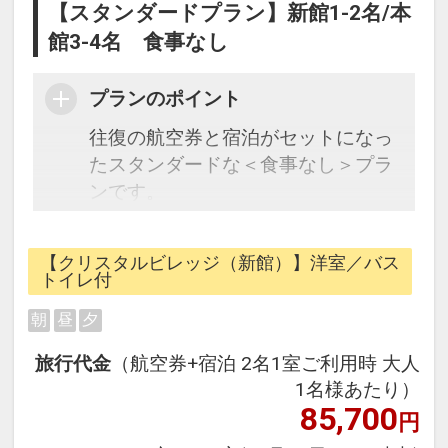
【スタンダードプラン】新館1-2名/本
館3-4名 食事なし
プランのポイント
往復の航空券と宿泊がセットになっ
たスタンダードな＜食事なし＞プラ
ンです。
フライトと宿泊を自由に組み合わせ
できるダイナミックパッケージだか
【クリスタルビレッジ（新館）】洋室／バス
ら、一都市滞在はもちろん周遊旅行
トイレ付
にも最適！
朝
昼
夕
旅行期間中の1泊だけの宿泊や延
泊・飛び泊なども自由自在です。
旅行代金
（航空券+宿泊 2名1室ご利用時 大人
フライトは、安心のJAL（または
1名様あたり）
JALグループ）確約！フライトマイ
85,700
円
ル50%貯まります。