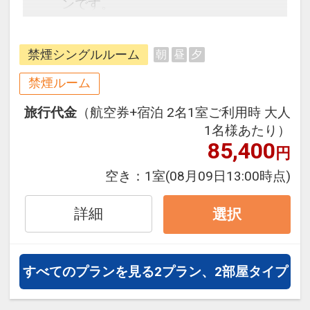
ンです。
フライトと宿泊を自由に組み合わせ
できるダイナミックパッケージだか
禁煙シングルルーム
朝
昼
夕
ら、一都市滞在はもちろん周遊旅行
にも最適！
禁煙ルーム
旅行期間中の1泊だけの宿泊や延
旅行代金
（航空券+宿泊 2名1室ご利用時 大人
泊・飛び泊なども自由自在です。
1名様あたり）
フライトは、安心のJAL（または
85,400
円
JALグループ）確約！フライトマイ
ル50%貯まります。
空き：
1室
(08月09日13:00時点)
オプションでレンタカーや現地交
通・体験プランなどの追加（同時予
詳細
選択
約）が可能なプランもございます。
すべてのプランを見る
2プラン、2部屋タイプ