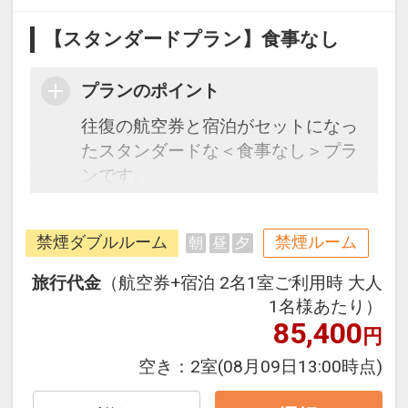
【スタンダードプラン】食事なし
プランのポイント
往復の航空券と宿泊がセットになっ
たスタンダードな＜食事なし＞プラ
ンです。
フライトと宿泊を自由に組み合わせ
できるダイナミックパッケージだか
禁煙ダブルルーム
禁煙ルーム
朝
昼
夕
ら、一都市滞在はもちろん周遊旅行
にも最適！
旅行代金
（航空券+宿泊 2名1室ご利用時 大人
旅行期間中の1泊だけの宿泊や延
1名様あたり）
泊・飛び泊なども自由自在です。
85,400
円
フライトは、安心のJAL（または
空き：
2室
(08月09日13:00時点)
JALグループ）確約！フライトマイ
ル50%貯まります。