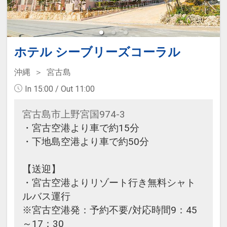
【ホテルお部屋のご案内】
ご予約時、新館/本館の設備・定員に
ホテル シーブリーズコーラル
ご注意ください。
■
本館はバス・トイレなしの和室に
沖縄
宮古島
てご用意いたします。
3名1室～4名1
In 15:00 / Out 11:00
室のご予約が可能です。
■洋室のバス・トイレ付をご希望の
宮古島市上野宮国974-3
お客様は新館をご選択ください。1
・宮古空港より車で約15分
名1室～2名1室のご予約が可能で
・下地島空港より車で約50分
す。
【送迎】
・宮古空港よりリゾート行き無料シャト
ルバス運行
※宮古空港発：予約不要/対応時間9：45
～17：30