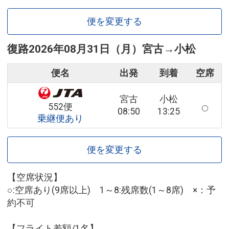
便を変更する
復路
2026年08月31日（月）
宮古
→
小松
便名
出発
到着
空席
宮古
小松
552便
08:50
13:25
乗継便あり
便を変更する
【空席状況】
○:空席あり(9席以上) 1～8:残席数(1～8席) ×：予
約不可
【フライト差額/1名】