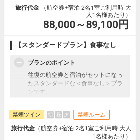
旅行代金
（航空券+宿泊 2名1室ご利用時 大
ございません。リネン交換、清掃は
人1名様あたり）
有料です。（現地払い）7日以上ご
88,000～89,100
円
宿泊の場合、7日に1回は清掃を無料
にて実施致します。
■滞在中のアメニティは初泊日に人
【スタンダードプラン】食事なし
数分ご用意し、追加は有料です。
（現地払い）トイレットペーパー、
プランのポイント
ティッシュは無料にて補充対応致し
往復の航空券と宿泊がセットになっ
ますのでフロントにお申し付けくだ
たスタンダードな＜食事なし＞プラ
さい。
ンです。
フライトと宿泊を自由に組み合わせ
できるダイナミックパッケージだか
禁煙ツイン
禁煙ルーム
朝
昼
夕
ら、一都市滞在はもちろん周遊旅行
にも最適！
旅行代金
（航空券+宿泊 2名1室ご利用時 大人
旅行期間中の1泊だけの宿泊や延
1名様あたり）