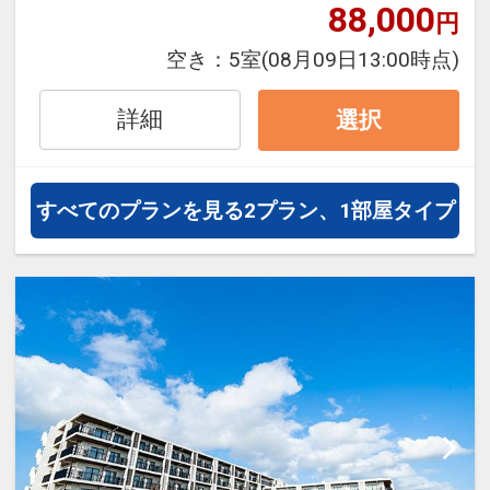
泊・飛び泊なども自由自在です。
88,000
円
フライトは、安心のJAL（または
空き：
5室
(08月09日13:00時点)
JALグループ）確約！フライトマイ
ル50%貯まります。
詳細
選択
オプションでレンタカーや現地交
通・体験プランなどの追加（同時予
約）が可能なプランもございます。
すべてのプランを見る
2プラン、1部屋タイプ
洗濯乾燥機、電子レンジをお部屋に
完備。繁華街も徒歩圏内の観光拠点
に最適なホテル。最上階にオーシャ
ンビュー大浴場あり！
【アクセス】宮古空港より車で約10
分、下地島空港より車で約25分
【送迎】なし
【駐車場料金】1泊1台500円