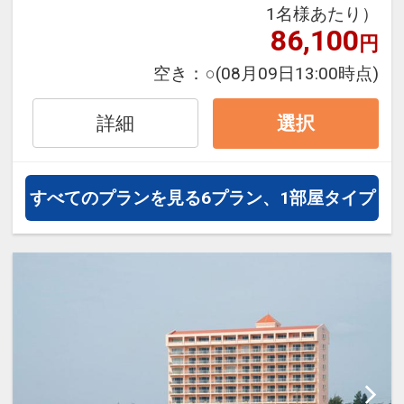
オプションでレンタカーや現地交
1名様あたり）
通・体験プランなどの追加（同時予
86,100
円
約）が可能なプランもございます。
空き：
○
(08月09日13:00時点)
シギラセブンマイルズリゾートのほ
詳細
選択
ぼ中央に位置し、レジャー施設や温
泉、レストランやショップなどへの
アクセスも抜群。宮古島をアクティ
すべてのプランを見る
6プラン、1部屋タイプ
ブに巡りながら、自由気ままに滞在
するトラベラーたちに最適なホテル
です。