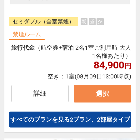
フライトと宿泊を自由に組み合わせ
できるダイナミックパッケージだか
セミダブル（全室禁煙）
朝
昼
夕
ら、一都市滞在はもちろん周遊旅行
にも最適！
禁煙ルーム
旅行期間中の1泊だけの宿泊や延
旅行代金
（航空券+宿泊 2名1室ご利用時 大人
泊・飛び泊なども自由自在です。
1名様あたり）
フライトは、安心のJAL（または
84,900
円
JALグループ）確約！フライトマイ
ル50%貯まります。
空き：
1室
(08月09日13:00時点)
オプションでレンタカーや現地交
通・体験プランなどの追加（同時予
詳細
選択
約）が可能なプランもございます。
※令和5年6月1日（木）より連泊時
すべてのプランを見る
2プラン、2部屋タイプ
の清掃につきまして「簡易清掃」と
なります。