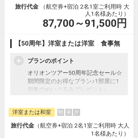
旅行代金
（航空券+宿泊 2名1室ご利用時 大
人1名様あたり）
87,700～91,500
円
【50周年】洋室または洋室 食事無
プランのポイント
オリオンツアー50周年記念セール☆
期間限定のお得なプラン♪1部屋に1
個亀のぬいぐるみプレゼント♪
フライトは、安心のJAL（または
洋室または和室
朝
昼
夕
JALグループ）確約！フライトマイ
ル50%貯まります。
旅行代金
（航空券+宿泊 2名1室ご利用時 大人
オプションでレンタカーや現地交
1名様あたり）