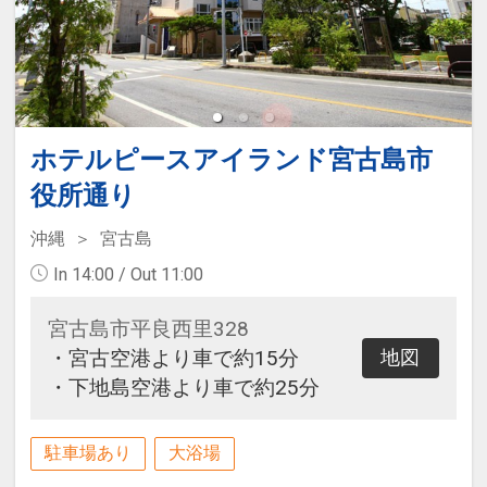
ジデンスタイプの宿泊施設となって
おりますので、滞在中の清掃やリネ
ン類の交換サービス等は行っており
ません。その他、下記の条件を事前
にご了承の上、お申込みください。
ホテルピースアイランド宮古島市
■空港⇔ホテル間送迎はございませ
ん。また、リゾート内循環バスのウ
役所通り
ェルネスヴィラブリッサの立ち寄り
沖縄
宮古島
はございません。
In 14:00 / Out 11:00
■チェックイン/アウトはホテルブリ
ーズベイマリーナにて行いますので
宮古島市平良西里328
そちらにお越しください。チェック
・宮古空港より車で約15分
地図
イン後ホテルへの送迎もありません
・下地島空港より車で約25分
のでご了承ください。
■飲食代の部屋付け等は不可となり
駐車場あり
大浴場
ます。
■宿泊期間中の客室清掃は基本的に