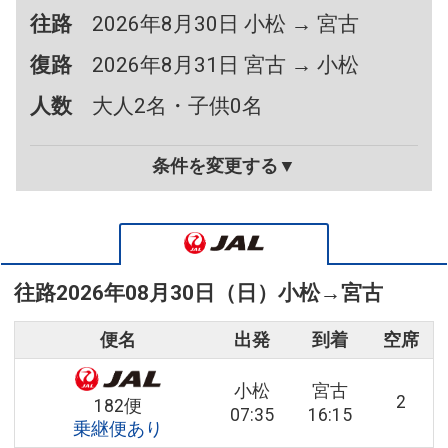
往路
2026年8月30日 小松 → 宮古
復路
2026年8月31日 宮古 → 小松
人数
大人2名・子供0名
条件を変更する▼
往路
2026年08月30日（日）
小松
→
宮古
便名
出発
到着
空席
小松
宮古
2
182便
07:35
16:15
乗継便あり