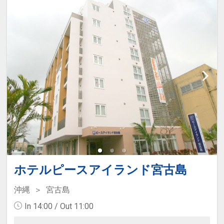
・アメニティの補充 ・ごみの
回収
・タオル パジャマの交換 ・シーツ
交換無しのベットメイキング
4泊以上の長期滞在の場合は3泊毎に
通常清掃を行います。
ホテルピースアイランド宮古島
沖縄
宮古島
In 14:00 / Out 11:00