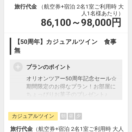
旅行代金
（航空券+宿泊 2名1室ご利用時 大
人1名様あたり）
86,100～98,000
円
【50周年】カジュアルツイン 食事
無
プランのポイント
オリオンツアー50周年記念セール☆
期間限定のお得なプラン！お部屋に
ちょっぴりお菓子のプレゼント♪
フライトは、安心のJAL（または
カジュアルツイン
朝
昼
夕
JALグループ）確約！フライトマイ
ル50%貯まります。
旅行代金
（航空券+宿泊 2名1室ご利用時 大人