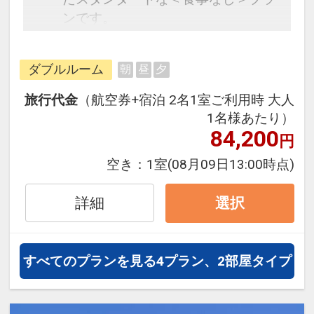
ンです。
フライトと宿泊を自由に組み合わせ
できるダイナミックパッケージだか
ダブルルーム
朝
昼
夕
ら、一都市滞在はもちろん周遊旅行
にも最適！
旅行代金
（航空券+宿泊 2名1室ご利用時 大人
旅行期間中の1泊だけの宿泊や延
1名様あたり）
泊・飛び泊なども自由自在です。
84,200
円
フライトは、安心のJAL（または
空き：
1室
(08月09日13:00時点)
JALグループ）確約！フライトマイ
ル50%貯まります。
詳細
選択
オプションでレンタカーや現地交
通・体験プランなどの追加（同時予
約）が可能なプランもございます。
すべてのプランを見る
4プラン、2部屋タイプ
ホテル前の「パイナガマビーチ」ま
では道路を挟んですぐ目の前。周辺