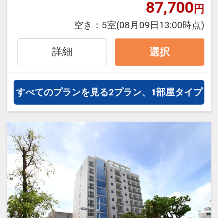
通・体験プランなどの追加（同時予
87,700
円
約）が可能なプランもございます。
空き：
5室
(08月09日13:00時点)
すべてのお部屋にキッチンや洗濯機
詳細
選択
などを完備し、小さいお子様連れの
旅行や長期滞在にも最適です。
※4名時は和洋室のみとなります。
すべてのプランを見る
2プラン、1部屋タイプ
【アクセス】宮古空港より車で約15
分、下地島空港より車で約50分
【送迎】なし
【駐車場料金】無料
【チェックイン・アウト】15：
00/11：00
【ご滞在中の清掃について】
お客様のプライベートを重視したレ