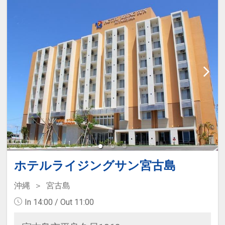
にはコンビニや飲食店もあり、立地
的にも価格的にも非常に利用しやす
いホテルです。
【アクセス】宮古空港より車で約10
分、下地島空港より車で約20分
【駐車場料金】無料
【チェックイン・アウト】15：
00/11：00
【宿泊特典】
■シャワー＆ダイビング器材洗い場
ホテルライジングサン宮古島
利用可
■レンタサイクルあり
沖縄
宮古島
In 14:00 / Out 11:00