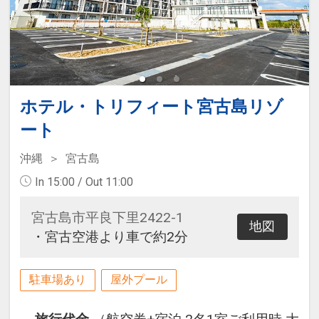
【チェックイン・アウト】14：
00/11：00
【宿泊特典】
■ダイビング機材洗い場を終日無料
ホテル・トリフィート宮古島リゾ
で利用可
■最上階オーシャンビュー大浴場を
ート
無料で利用可
沖縄
宮古島
■フロントにてミネラルウォーター
In 15:00 / Out 11:00
をプレゼント※現地にてお申出くだ
さい
宮古島市平良下里2422-1
地図
・宮古空港より車で約2分
駐車場あり
屋外プール