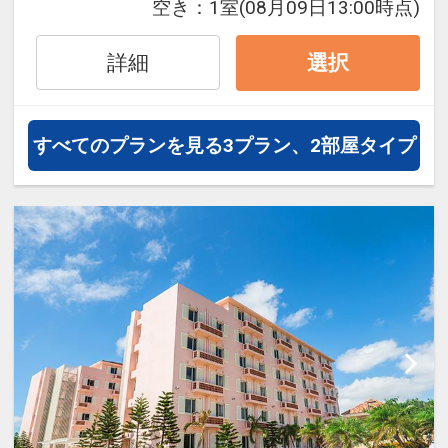
空き：
1室
(08月09日13:00時点)
オプションでレンタカーや現地交
通・体験プランなどの追加（同時予
詳細
選択
約）が可能なプランもございます。
東洋一と称され宮古島を代表するビ
すべてのプランを見る
3プラン、2部屋タイプ
ーチ「与那覇前浜」まで徒歩3分。
目の前のビーチは人が少ないので、
ゆっくり過ごすことが出来ます。ダ
イビングショップ運営のためマリン
スタッフが通年常駐しマリンメニュ
ーが充実しています。
【アクセス】宮古空港より車で約10
分、下地島空港より車で約30分
【駐車場料金】無料
【チェックイン・アウト】14：
00/11：00