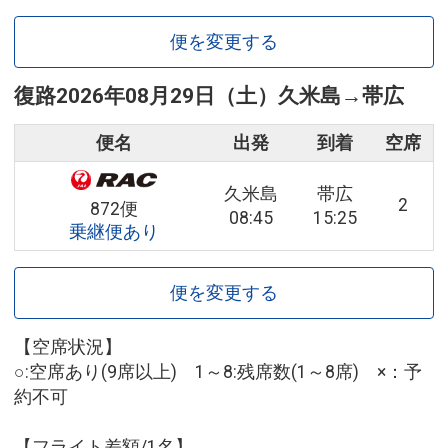
便を変更する
復路
2026年08月29日（土）
久米島
→
帯広
便名
出発
到着
空席
久米島
帯広
2
872便
08:45
15:25
乗継便あり
便を変更する
【空席状況】
○:空席あり(9席以上) 1～8:残席数(1～8席) ×：予
約不可
【フライト差額/1名】