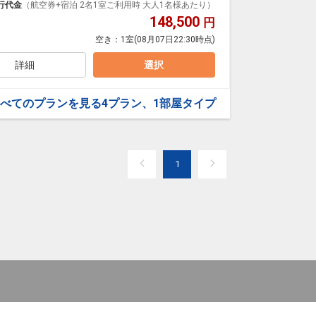
行代金
（航空券+宿泊 2名1室ご利用時 大人1名様あたり）
148,500
円
空き：
1室
(08月07日22:30時点)
～10月の季節営業
トルバス利用可
詳細
選択
料理：で以後コース）※3連泊特典時の専用コース料理除
1/3
べてのプランを見る
4プラン、1部屋タイプ
1