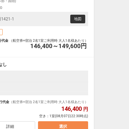
本部・国頭)
00
421-1
地図
場
行代金
（航空券+宿泊 2名1室ご利用時 大人1名様あたり）
146,400～149,600
円
なし
さん入りこむワイドスパンの窓は解放感満点です。
行代金
（航空券+宿泊 2名1室ご利用時 大人1名様あたり）
146,400
円
空き：
1室
(08月07日22:30時点)
～10月の季節営業
トルバス利用可
詳細
選択