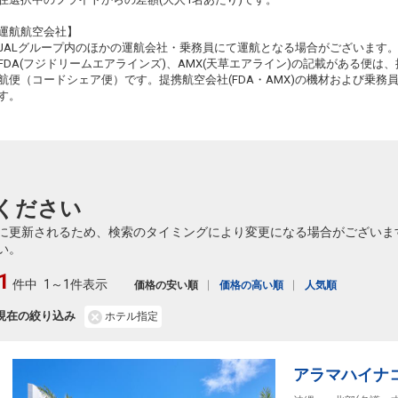
運航航空会社】
91
JALグループ内のほかの運航会社・乗務員にて運航となる場合がございます
乗継
FDA(フジドリームエアラインズ)、AMX(天草エアライン)の記載がある便は、提
航便（コードシェア便）です。提携航空会社(FDA・AMX)の機材および乗
す。
ください
に更新されるため、検索のタイミングにより変更になる場合がございま
い。
1
件中
1～1件表示
価格の安い順
価格の高い順
人気順
現在の絞り込み
ホテル指定
アラマハイナ