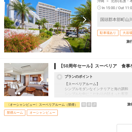
沖縄
北部(名護・
In 15:00 / Out 11:
国頭郡本部町山川1
駐車場あり
大浴
旅
【50周年セール】スーペリア 食事
プランのポイント
【スーペリアルーム】
シンプルモダンなインテリアと海の調和
シンプルな中にこだわりの詰まった客室。
全いつオーシャンビュー、太陽の光がたく
旅
朝
昼
夕
〈オーシャンビュー〉スーペリアルーム（禁煙）
☆宿泊者特典☆
禁煙ルーム
オーシャンビュー
・展望大浴場滞在中利用可
・インフィニティプール滞在中利用可 4
・フィットネスジム滞在中利用可
・ホテルマハイナ～海洋博公園間無料シャ