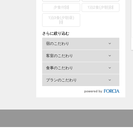
夕食付
[
0
]
1泊2食(夕朝)
[
0
]
1泊3食(夕朝昼)
[
0
]
さらに絞り込む
宿のこだわり
客室のこだわり
食事のこだわり
プランのこだわり