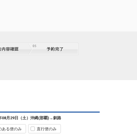
沖縄(那覇)
釧路
6年08月29日（土）
沖縄(那覇)
→
釧路
2
+2,300円
0便
07:20
13:55
便あり
のある便のみ
直行便のみ
クラスJを利用する
+21,800円
3