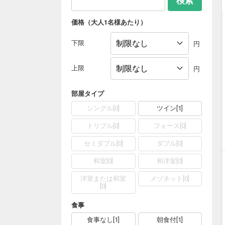
検索
価格（大人1名様あたり）
下限
円
上限
円
部屋タイプ
シングル
[
0
]
ツイン
[
1
]
トリプル
[
0
]
フォース
[
0
]
セミダブル
[
0
]
ダブル
[
0
]
和室
[
0
]
和洋室
[
0
]
洋室または和室
メゾネット
[
0
]
[
0
]
食事
食事なし
[
1
]
朝食付
[
1
]