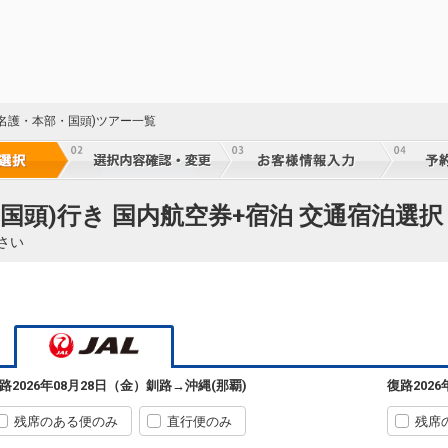
(名護・本部・国頭)ツアー一覧
国頭)行き 国内航空券+宿泊 交通宿泊選択
さい
釧路
沖縄(那覇)
3
+5,700円
540便
10:10
16:25
乗継便あり
路
2026年08月28日（金）
釧路
→
沖縄(那覇)
復路
202
90
クラスJを利用する
+44,700円
5
乗継
残席のある便のみ
直行便のみ
残席
釧路
沖縄(那覇)
4
+4,500円
540便