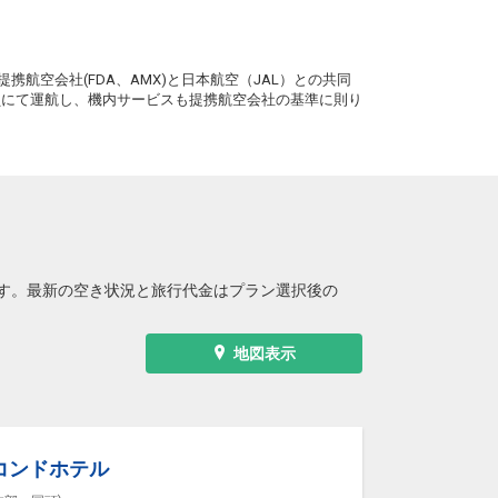
沖縄(那覇)
釧路
― 円
2便
13:55
19:15
。
便あり
携航空会社(FDA、AMX)と日本航空（JAL）との共同
クラスJを利用する
+21,800円
7
務員にて運航し、機内サービスも提携航空会社の基準に則り
す。最新の空き状況と旅行代金はプラン選択後の
地図表示
コンドホテル