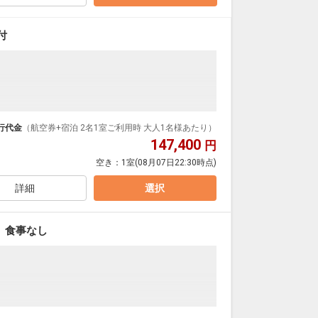
料理：で以後コース）※3連泊特典時の専用コース料理除
1/3
付
さん入りこむワイドスパンの窓は解放感満点です。
行代金
（航空券+宿泊 2名1室ご利用時 大人1名様あたり）
147,400
円
空き：
1室
(08月07日22:30時点)
～10月の季節営業
トルバス利用可
詳細
選択
料理：で以後コース）※3連泊特典時の専用コース料理除
1/3
 食事なし
さん入りこむワイドスパンの窓は解放感満点です。