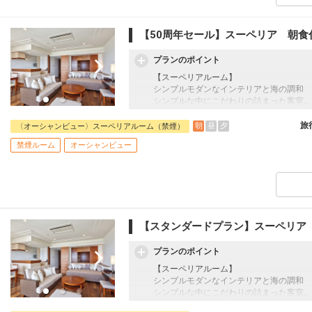
・3連泊特典：滞在中1回夕食付（コース
外日：4/26～5/5、7/19～8/31、12/27～
【50周年セール】スーペリア 朝食
プランのポイント
【スーペリアルーム】
シンプルモダンなインテリアと海の調和
シンプルな中にこだわりの詰まった客室。
全いつオーシャンビュー、太陽の光がたく
旅
朝
昼
夕
〈オーシャンビュー〉スーペリアルーム（禁煙）
☆宿泊者特典☆
禁煙ルーム
オーシャンビュー
・展望大浴場滞在中利用可
・インフィニティプール滞在中利用可 4
・フィットネスジム滞在中利用可
・ホテルマハイナ～海洋博公園間無料シャ
・3連泊特典：滞在中1回夕食付（コース
外日：4/26～5/5、7/19～8/31、12/27～
【スタンダードプラン】スーペリア
プランのポイント
【スーペリアルーム】
シンプルモダンなインテリアと海の調和
シンプルな中にこだわりの詰まった客室。
全いつオーシャンビュー、太陽の光がたく