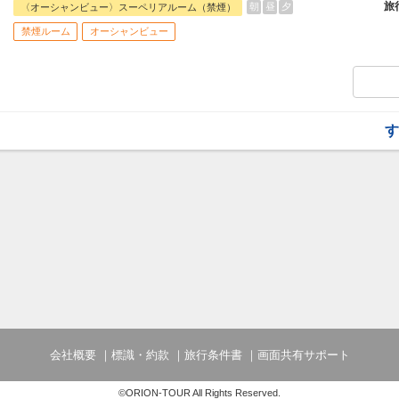
旅
朝
昼
夕
〈オーシャンビュー〉スーペリアルーム（禁煙）
☆宿泊者特典☆
禁煙ルーム
オーシャンビュー
・展望大浴場滞在中利用可
・インフィニティプール滞在中利用可 4
・フィットネスジム滞在中利用可
・ホテルマハイナ～海洋博公園間無料シャ
・3連泊特典：滞在中1回夕食付（コース
外日：4/26～5/5、7/19～8/31、12/27～
す
会社概要
標識・約款
旅行条件書
画面共有サポート
©ORION-TOUR All Rights Reserved.