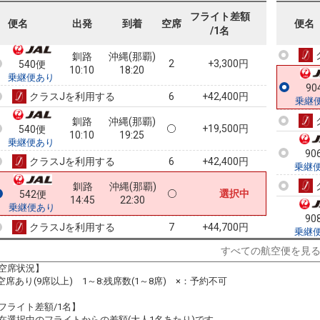
10:10
17:40
乗継便あり
フライト差額
90
便名
出発
到着
空席
便名
/1名
クラスJを利用する
+43,500円
6
乗継
釧路
沖縄(那覇)
2
+3,300円
540便
10:10
18:20
乗継便あり
90
クラスJを利用する
+42,400円
6
乗継
釧路
沖縄(那覇)
+19,500円
540便
10:10
19:25
乗継便あり
90
クラスJを利用する
+42,400円
6
乗継
釧路
沖縄(那覇)
選択中
542便
14:45
22:30
乗継便あり
90
クラスJを利用する
+44,700円
7
乗継
すべての航空便を見
空席状況】
:空席あり(9席以上) 1～8:残席数(1～8席) ×：予約不可
91
乗継
フライト差額/1名】
在選択中のフライトからの差額(大人1名あたり)です。