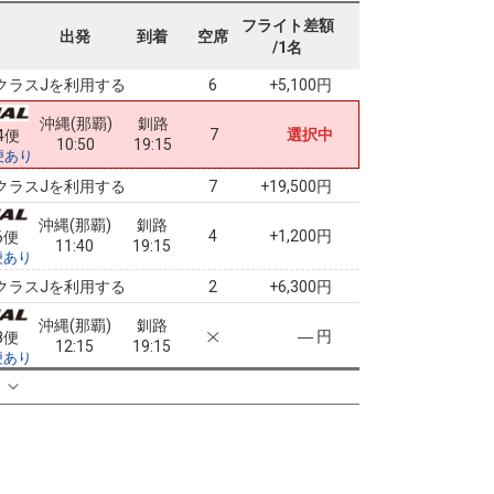
沖縄(那覇)
釧路
フライト差額
+0円
2便
出発
到着
空席
09:55
19:15
/1名
便あり
クラスJを利用する
+5,100円
6
沖縄(那覇)
釧路
7
選択中
4便
10:50
19:15
便あり
クラスJを利用する
+19,500円
7
沖縄(那覇)
釧路
4
+1,200円
6便
11:40
19:15
便あり
クラスJを利用する
+6,300円
2
沖縄(那覇)
釧路
― 円
8便
12:15
19:15
便あり
クラスJを利用する
+21,800円
る
沖縄(那覇)
釧路
4
+2,300円
0便
13:10
19:15
便あり
クラスJを利用する
+21,800円
7