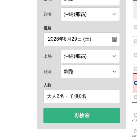
到着
復路
出発
到着
人数
再検索
【
○
【
現