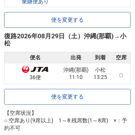
乗継便あり
便を変更する
復路
2026年08月29日（土）
沖縄(那覇)
→
小
松
便名
出発
到着
空席
沖縄(那覇)
小松
11:10
13:25
36便
便を変更する
【空席状況】
○:空席あり(9席以上) 1～8:残席数(1～8席) ×：予
約不可