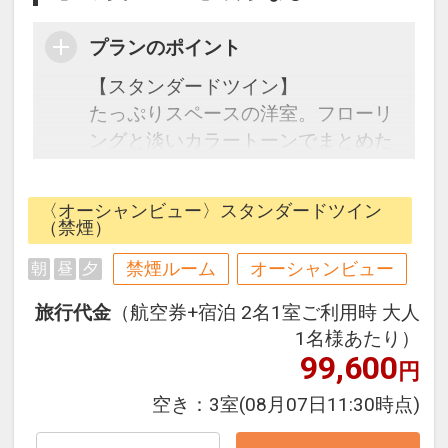
プランのポイント
【スタンダードツイン】
たっぷりスペースの洋室。フローリ
ングと淡いカラートーンでまとめた
インテリアは、カジュアルな雰囲気
でお寛ぎ頂くのに最適です。
〈オーシャンビュー〉スタンダードツイン
（禁煙）
☆宿泊者特典☆
禁煙ルーム
オーシャンビュー
朝
昼
夕
・マハイナ大浴場滞在中利用可
営業時間6:00～10:00(最終入場
旅行代金
（航空券+宿泊 2名1室ご利用時 大人
9:45)/16:00～23:00(最終入場22:45)
1名様あたり）
・屋内外プール滞在中利用可
99,600
円
・系列ホテル間の無料シャトルバ
空き：
3室
(08月07日11:30時点)
ス：アラマハイナ⇔マハイナ⇔ロイ
ヤルビューホテル美ら海