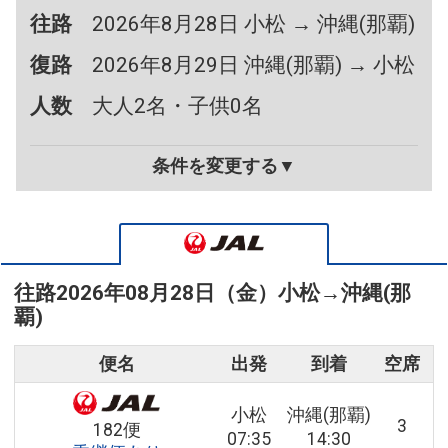
往路
2026年8月28日 小松 → 沖縄(那覇)
復路
2026年8月29日 沖縄(那覇) → 小松
人数
大人2名・子供0名
条件を変更する▼
往路
2026年08月28日（金）
小松
→
沖縄(那
覇)
便名
出発
到着
空席
小松
沖縄(那覇)
3
182便
07:35
14:30