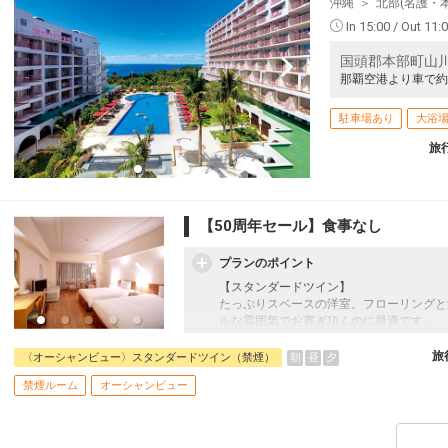
沖縄
北部(名護・
In 15:00 / Out 11:
国頭郡本部町山川1
那覇空港より車で約1
駐車場あり
大浴
旅
【50周年セール】食事なし
プランのポイント
【スタンダードツイン】
たっぷりスペースの洋室。フローリングと
ルな雰囲気でお寛ぎ頂くのに最適です。
☆宿泊者特典☆
旅
朝
昼
夕
〈オーシャンビュー〉スタンダードツイン（禁煙）
・マハイナ大浴場滞在中利用可
禁煙ルーム
オーシャンビュー
営業時間6:00～10:00(最終入場9:45)/16:0
・屋内外プール滞在中利用可
・系列ホテル間の無料シャトルバス：アラ