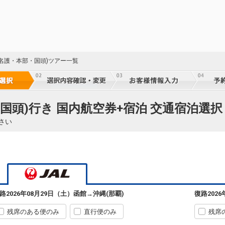
(名護・本部・国頭)ツアー一覧
国頭)行き 国内航空券+宿泊 交通宿泊選択
さい
函館
沖縄(那覇)
3
+1,200円
584便
90
09:40
17:40
乗継便あり
乗継
路
2026年08月29日（土）
函館
→
沖縄(那覇)
復路
202
クラスJを利用する
+17,200円
6
残席のある便のみ
直行便のみ
残席
函館
沖縄(那覇)
4
選択中