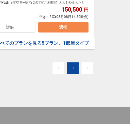
行代金
（航空券+宿泊 2名1室ご利用時 大人1名様あたり）
150,500
円
0～23:00(最終入場22:45)
空き：
3室
(08月08日14:30時点)
マハイナ⇔マハイナ⇔ロイヤルビューホテル美ら海
詳細
選択
べてのプランを見る
5プラン、1部屋タイプ
1