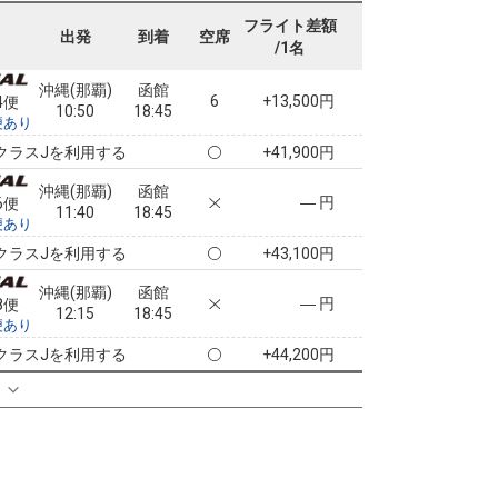
4
+6,600円
2便
09:55
18:45
便あり
フライト差額
出発
到着
空席
/1名
クラスJを利用する
選択中
2
沖縄(那覇)
函館
6
+13,500円
4便
10:50
18:45
便あり
クラスJを利用する
+41,900円
沖縄(那覇)
函館
― 円
6便
11:40
18:45
便あり
クラスJを利用する
+43,100円
沖縄(那覇)
函館
― 円
8便
12:15
18:45
便あり
クラスJを利用する
+44,200円
る
沖縄(那覇)
函館
― 円
0便
13:10
18:45
便あり
クラスJを利用する
+44,200円
沖縄(那覇)
函館