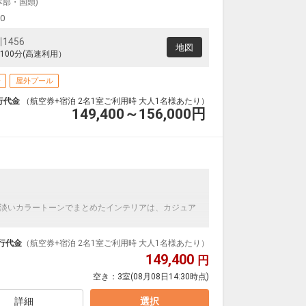
本部・国頭)
00
456
地図
00分(高速利用）
場
屋外プール
行代金
（航空券+宿泊 2名1室ご利用時 大人1名様あたり）
149,400～156,000
円
淡いカラートーンでまとめたインテリアは、カジュア
行代金
（航空券+宿泊 2名1室ご利用時 大人1名様あたり）
149,400
円
0～23:00(最終入場22:45)
空き：
3室
(08月08日14:30時点)
マハイナ⇔マハイナ⇔ロイヤルビューホテル美ら海
詳細
選択