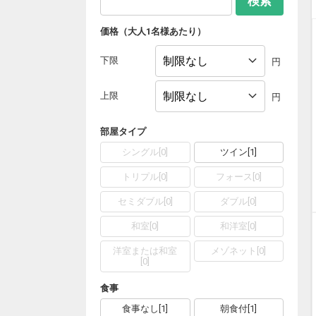
検索
価格（大人1名様あたり）
下限
円
上限
円
部屋タイプ
シングル
[
0
]
ツイン
[
1
]
トリプル
[
0
]
フォース
[
0
]
セミダブル
[
0
]
ダブル
[
0
]
和室
[
0
]
和洋室
[
0
]
洋室または和室
メゾネット
[
0
]
[
0
]
食事
食事なし
[
1
]
朝食付
[
1
]