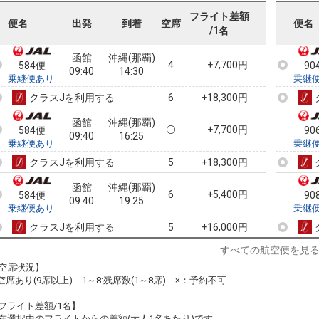
584便
90
09:40
18:20
乗継便あり
乗継
フライト差額
便名
出発
到着
空席
便名
/1名
クラスJを利用する
+4,800円
3
函館
沖縄(那覇)
4
+7,700円
584便
90
09:40
14:30
乗継便あり
乗継
クラスJを利用する
+18,300円
6
函館
沖縄(那覇)
+7,700円
584便
90
09:40
16:25
乗継便あり
乗継
クラスJを利用する
+18,300円
5
函館
沖縄(那覇)
6
+5,400円
584便
90
09:40
19:25
乗継便あり
乗継
クラスJを利用する
+16,000円
5
すべての航空便を見
函館
沖縄(那覇)
2
+2,400円
586便
91
14:55
22:30
空席状況】
乗継便あり
乗継
:空席あり(9席以上) 1～8:残席数(1～8席) ×：予約不可
クラスJを利用する
+35,700円
4
フライト差額/1名】
函館
沖縄(那覇)
在選択中のフライトからの差額(大人1名あたり)です。