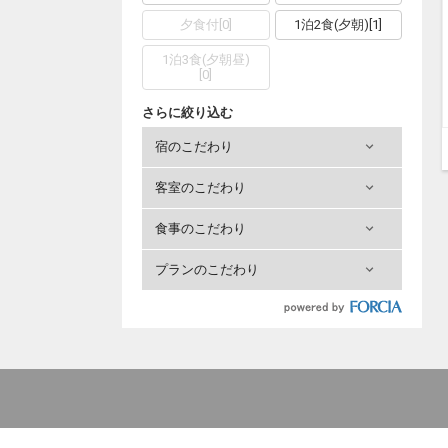
夕食付
[
0
]
1泊2食(夕朝)
[
1
]
1泊3食(夕朝昼)
[
0
]
さらに絞り込む
宿のこだわり
客室のこだわり
食事のこだわり
プランのこだわり