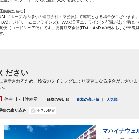
4
+5,400円
586便
91
14:55
19:25
乗継便あり
乗継
運航航空会社】
クラスJを利用する
+33,400円
4
JALグループ内のほかの運航会社・乗務員にて運航となる場合がございます
FDA(フジドリームエアラインズ)、AMX(天草エアライン)の記載がある便は、提
航便（コードシェア便）です。提携航空会社(FDA・AMX)の機材および乗
す。
ください
に更新されるため、検索のタイミングにより変更になる場合がございま
い。
1
件中
1～1件表示
価格の安い順
価格の高い順
人気順
現在の絞り込み
ホテル指定
マハイナウェ