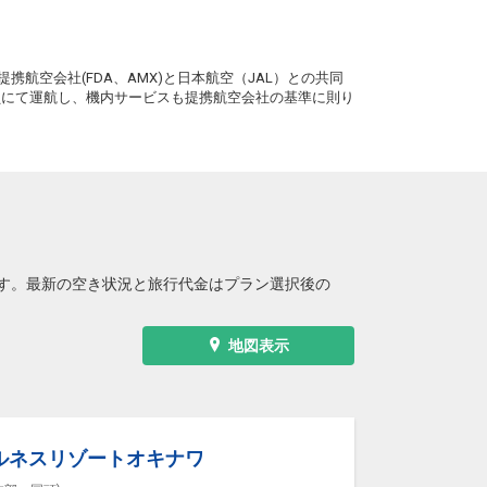
6
+15,800円
2便
13:55
18:45
便あり
クラスJを利用する
+44,200円
4
。
携航空会社(FDA、AMX)と日本航空（JAL）との共同
務員にて運航し、機内サービスも提携航空会社の基準に則り
す。最新の空き状況と旅行代金はプラン選択後の
地図表示
ルネスリゾートオキナワ