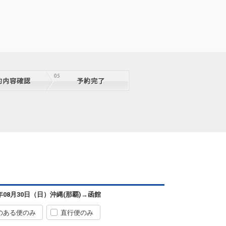
沖縄(那覇)
函館
+1,800円
0便
07:20
14:10
便あり
6年08月30日（日）
沖縄(那覇)
→
函館
クラスJを利用する
+44,200円
5
のある便のみ
直行便のみ
沖縄(那覇)
函館