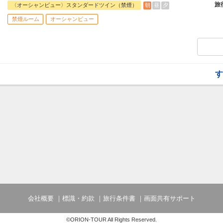
☆宿泊者特典☆
旅
朝
昼
夕
〈オーシャンビュー〉スタンダードツイン（禁煙）
・マハイナ大浴場滞在中利用可
禁煙ルーム
オーシャンビュー
営業時間6:00～10:00(最終入場9:45)/16:0
・屋内外プール滞在中利用可
・系列ホテル間の無料シャトルバス：アラ
す
会社概要
標識・約款
旅行条件書
画面共有サポート
©ORION-TOUR All Rights Reserved.