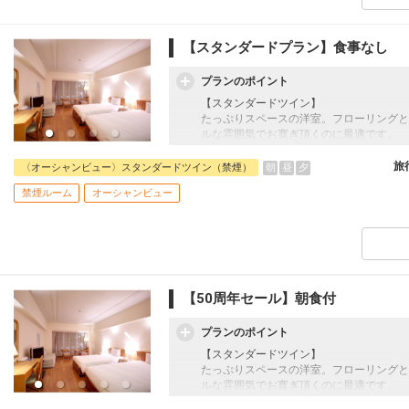
【スタンダードプラン】食事なし
プランのポイント
【スタンダードツイン】
たっぷりスペースの洋室。フローリングと
ルな雰囲気でお寛ぎ頂くのに最適です。
☆宿泊者特典☆
旅
朝
昼
夕
〈オーシャンビュー〉スタンダードツイン（禁煙）
・マハイナ大浴場滞在中利用可
禁煙ルーム
オーシャンビュー
営業時間6:00～10:00(最終入場9:45)/16:0
・屋内外プール滞在中利用可
・系列ホテル間の無料シャトルバス：アラ
・3連泊特典：滞在中夕食1回付※3連泊特典
8/31、12/27～1/3
【50周年セール】朝食付
プランのポイント
【スタンダードツイン】
たっぷりスペースの洋室。フローリングと
ルな雰囲気でお寛ぎ頂くのに最適です。