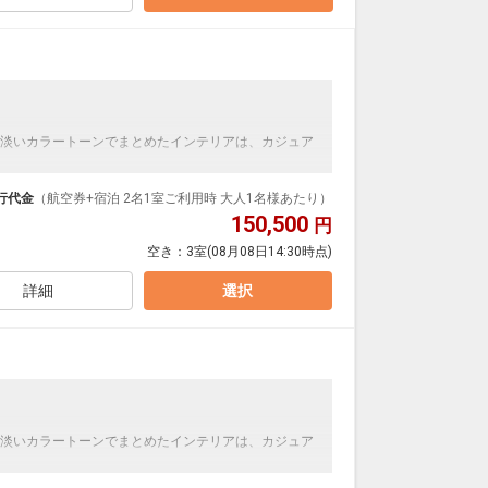
淡いカラートーンでまとめたインテリアは、カジュア
行代金
（航空券+宿泊 2名1室ご利用時 大人1名様あたり）
150,500
円
0～23:00(最終入場22:45)
空き：
3室
(08月08日14:30時点)
マハイナ⇔マハイナ⇔ロイヤルビューホテル美ら海
時の専用コース料理 除外日：4/26～5/5、7/19～
詳細
選択
淡いカラートーンでまとめたインテリアは、カジュア