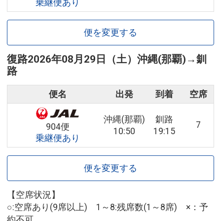
乗継便あり
便を変更する
復路
2026年08月29日（土）
沖縄(那覇)
→
釧
路
便名
出発
到着
空席
沖縄(那覇)
釧路
7
904便
10:50
19:15
乗継便あり
便を変更する
【空席状況】
○:空席あり(9席以上) 1～8:残席数(1～8席) ×：予
約不可