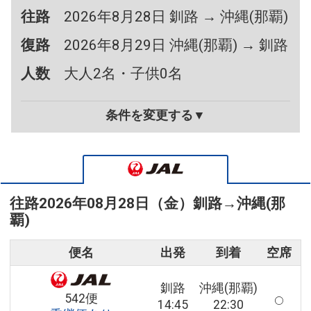
往路
2026年8月28日 釧路 → 沖縄(那覇)
復路
2026年8月29日 沖縄(那覇) → 釧路
人数
大人2名・子供0名
条件を変更する▼
往路
2026年08月28日（金）
釧路
→
沖縄(那
覇)
便名
出発
到着
空席
釧路
沖縄(那覇)
542便
14:45
22:30