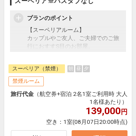
スーペリア※バスタブなし
プランのポイント
【スーペリアルーム】
カップルやご友人、ご夫婦でのご旅
行におすすS目のお部屋。
ベッドを追加して3名様でのご宿泊
も可能です。
スーペリア（禁煙）
朝
昼
夕
禁煙ルーム
【ご宿泊特典】
旅行代金
（航空券+宿泊 2名1室ご利用時 大人
・ご滞在中ホテル棟11Fラウンジ利
1名様あたり）
用無料
139,000
円
ラウンジ内はアルコール・ソフト
ドリンクのフリーフローをご利用い
空き：
1室
(08月07日20:00時点)
ただけます。プレイルームではボー