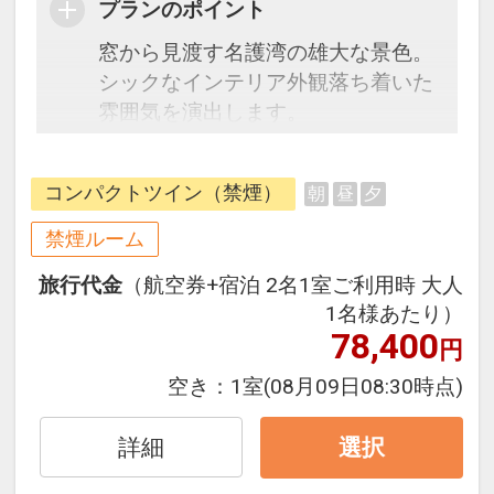
プランのポイント
窓から見渡す名護湾の雄大な景色。
シックなインテリア外観落ち着いた
雰囲気を演出します。
ナチュラルな家具や理念は、リゾー
トに暮らす安らぎをつくり、プライ
コンパクトツイン（禁煙）
朝
昼
夕
ベートな落ち着きを与えてくれま
す。バルコニーに立てば、潮風が楽
禁煙ルーム
園への到来を歓迎します。快適な室
旅行代金
（航空券+宿泊 2名1室ご利用時 大人
内空間が、あなたの心を和ませてく
1名様あたり）
れるでしょう。
78,400
円
※4～5歳の添い寝幼児のお客様は、
空き：
1室
(08月09日08:30時点)
別途施設利用料500円を現地にてお
支払いいただきます。
詳細
選択