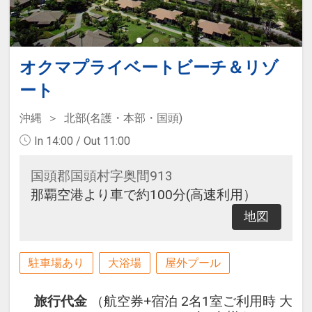
オクマプライベートビーチ＆リゾ
ート
沖縄
北部(名護・本部・国頭)
In 14:00 / Out 11:00
国頭郡国頭村字奥間913
那覇空港より車で約100分(高速利用）
地図
駐車場あり
大浴場
屋外プール
旅行代金
（航空券+宿泊 2名1室ご利用時 大