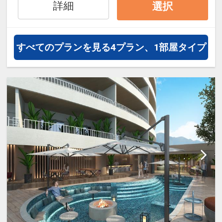
海⇔アラマハイナ⇔マハイナ
詳細
選択
すべてのプランを見る
4プラン、1部屋タイプ