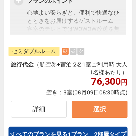
プランのポイント
心地よい安らぎと、便利で快適なひ
とときをお届けするゲストルーム
客室のテレビではWOWOW放送を無
料でご視聴いただけます。
朝食は和洋食の無料バイキング。そ
セミダブルルーム
朝
昼
夕
の土地ならではの食材や、郷土料理
などのご当地メニューもあります。
旅行代金
（航空券+宿泊 2名1室ご利用時 大人
1名様あたり）
☆宿泊者特典☆
76,300
円
・朝食無料サービス
空き：
3室
(08月09日08:30時点)
・9階露天人口ラジウム温泉大浴場
（15:00～翌2:00・5:00～10:00）
詳細
選択
・ロビーにてホットコーヒーサービ
ス（15:00から22:00・6:30～10:00
セルフサービス）
すべてのプランを見る
1プラン、2部屋タイプ
・駐車場無料（先着順。普通車サイ