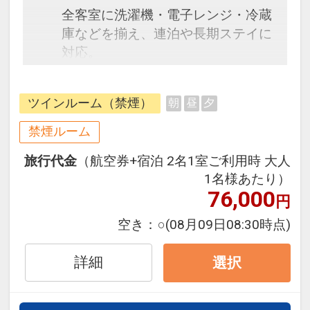
全客室に洗濯機・電子レンジ・冷蔵
庫などを揃え、連泊や長期ステイに
対応。
名護湾に面した客室と名護市街地に
面した客室がございます。
ツインルーム（禁煙）
朝
昼
夕
・ホテル敷地内有料駐車場は先着
禁煙ルーム
順。1泊1台600円（税込）※満車時
旅行代金
（航空券+宿泊 2名1室ご利用時 大人
は徒歩3分ほどの契約駐車場又はコ
1名様あたり）
インパーキングをご案内いたしま
76,000
円
す。
・滞在中の客室清掃はございませ
空き：
○
(08月09日08:30時点)
ん。タオル類や消耗品・アメニティ
の交換は日々行います。
詳細
選択