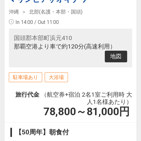
沖縄
北部(名護・本部・国頭)
In 14:00 / Out 11:00
国頭郡本部町浜元410
那覇空港より車で約120分(高速利用）
地図
駐車場あり
大浴場
旅行代金
（航空券+宿泊 2名1室ご利用時 大
人1名様あたり）
78,800～81,000
円
【50周年】朝食付