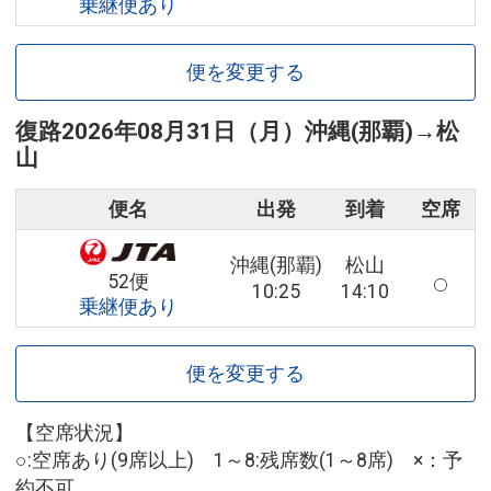
乗継便あり
便を変更する
復路
2026年08月31日（月）
沖縄(那覇)
→
松
山
便名
出発
到着
空席
沖縄(那覇)
松山
52便
10:25
14:10
乗継便あり
便を変更する
【空席状況】
○:空席あり(9席以上) 1～8:残席数(1～8席) ×：予
約不可