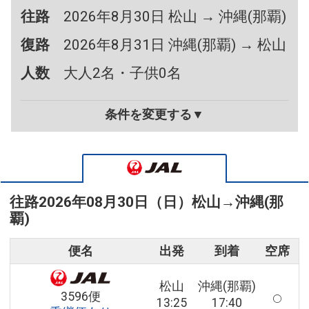
往路
2026年8月30日 松山 → 沖縄(那覇)
復路
2026年8月31日 沖縄(那覇) → 松山
人数
大人2名・子供0名
条件を変更する▼
往路
2026年08月30日（日）
松山
→
沖縄(那
覇)
便名
出発
到着
空席
松山
沖縄(那覇)
3596便
13:25
17:40