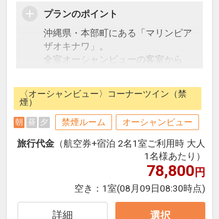
プランのポイント
沖縄県・本部町にある「マリンピア
ザオキナワ」。
全室オーシャンビューの客室から
は、コバルトブルーの東シナ海を望
めます。多彩なアクティビティを体
〈オーシャンビュー〉コーナーツイン（禁
験でき、自然に癒され心と身体が元
煙）
気になれる、笑顔が集まるマリンリ
禁煙ルーム
オーシャンビュー
朝
昼
夕
ゾートへようこそ。
旅行代金
（航空券+宿泊 2名1室ご利用時 大人
●朝食●
1名様あたり）
元気和朝食or朝食バイキング
78,800
円
時間 7:00～9:30
空き：
1室
(08月09日08:30時点)
詳細
選択