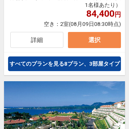
1名様あたり）
84,400
円
●朝食●
バイキングの朝食
空き：
2室
(08月09日08:30時点)
時間 6:30～10:30(L.O.10:00)
詳細
選択
すべてのプランを見る
8プラン、3部屋タイプ