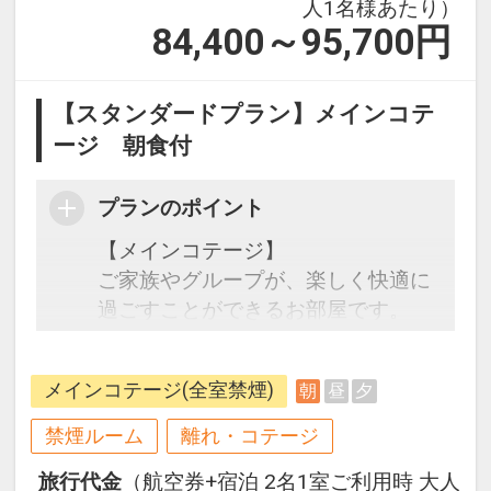
人1名様あたり）
84,400～95,700
円
【スタンダードプラン】メインコテ
ージ 朝食付
プランのポイント
【メインコテージ】
ご家族やグループが、楽しく快適に
過ごすことができるお部屋です。
フロントから離れた場所に位置して
いますが、コテージ周辺にはハンモ
メインコテージ(全室禁煙)
朝
昼
夕
ックやブランコなどをご用意。広大
な敷地と沖縄リゾートを肌で感じて
禁煙ルーム
離れ・コテージ
いただくことができるオクマのスタ
旅行代金
（航空券+宿泊 2名1室ご利用時 大人
ンダードタイプのお部屋です。