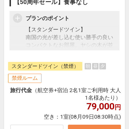
【50周年セール】食事なし
プランのポイント
【スタンダードツイン】
南国の光が差し込む使い勝手の良い
コンパクトなお部屋。ヤシの木が並
ぶガーデン越しに美ら海を望みま
す。
スタンダードツイン（禁煙）
朝
昼
夕
☆宿泊者特典☆
禁煙ルーム
・系列ホテルマハイナの大浴場利
旅行代金
（航空券+宿泊 2名1室ご利用時 大人
用 通常￥1,000→￥500
1名様あたり）
・屋外プール滞在中利用可 ※季節
79,000
円
営業4月～10月
・系列ホテル間の無料シャトルバス
空き：
1室
(08月09日08:30時点)
利用可：ロイヤルビューホテル美ら