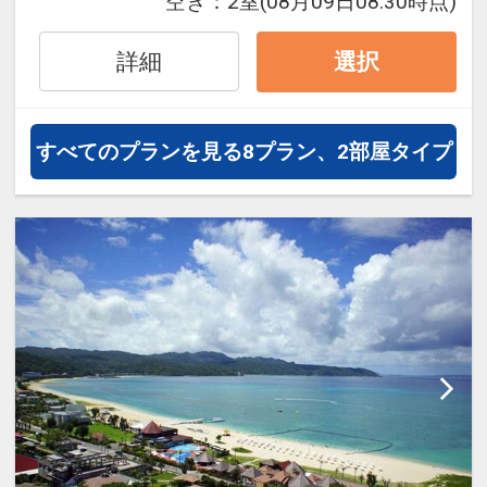
空き：
2室
(08月09日08:30時点)
ドリンクのフリーフローをご利用い
ただけます。プレイルームではボー
詳細
選択
ドゲーム、ビリヤード、ダーツゲー
ムなどが楽しめます
・駐車場：無料
すべてのプランを見る
8プラン、2部屋タイプ