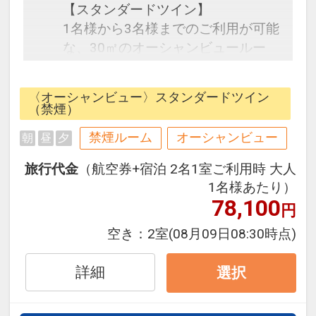
【スタンダードツイン】
1名様から3名様までのご利用が可能
な、30㎡のオーシャンビュールー
ム。ブラウンとホワイトを基調とし
たオリエンタルな雰囲気の客室で
〈オーシャンビュー〉スタンダードツイン
す。ゆったりとお寛ぎ頂ける広めの
（禁煙）
バスルームやシモンズ社製ベットを
禁煙ルーム
オーシャンビュー
朝
昼
夕
完備。すべての客室から、東シナ海
の絶景をお楽しみいただけます。
旅行代金
（航空券+宿泊 2名1室ご利用時 大人
1名様あたり）
徒歩0分に位置する目の前のビーチ
78,100
円
では、ゆったりリラックスタイムを
空き：
2室
(08月09日08:30時点)
過ごせるだけではなく、マリンアク
ティビティも充実。
詳細
選択