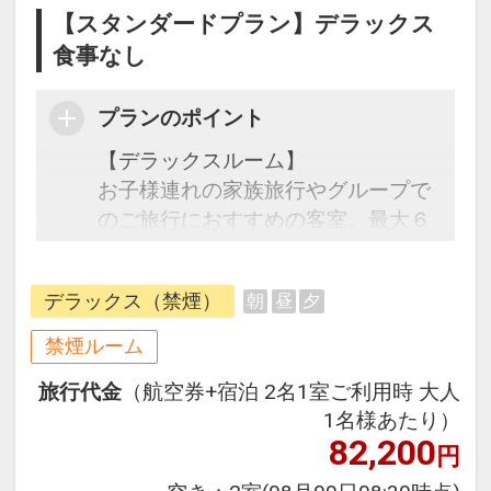
【スタンダードプラン】デラックス
食事なし
プランのポイント
【デラックスルーム】
お子様連れの家族旅行やグループで
のご旅行におすすめの客室。最大６
名様ご宿泊いただける広々としたお
部屋。皆でテーブルを囲んでテーブ
デラックス（禁煙）
朝
昼
夕
ルゲームも。お部屋の中でも愉しい
旅の思い出を。
禁煙ルーム
旅行代金
（航空券+宿泊 2名1室ご利用時 大人
【ご宿泊特典】
1名様あたり）
・ご滞在中ホテル棟11Fラウンジ利
82,200
円
用無料
ラウンジ内はアルコール・ソフト