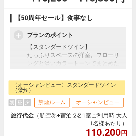
【50周年セール】食事なし
プランのポイント
【スタンダードツイン】
たっぷりスペースの洋室。フローリ
ングと淡いカラートーンでまとめた
インテリアは、カジュアルな雰囲気
でお寛ぎ頂くのに最適です。
〈オーシャンビュー〉スタンダードツイン
（禁煙）
☆宿泊者特典☆
禁煙ルーム
オーシャンビュー
朝
昼
夕
・マハイナ大浴場滞在中利用可
営業時間6:00～10:00(最終入場
旅行代金
（航空券+宿泊 2名1室ご利用時 大人
9:45)/16:00～23:00(最終入場22:45)
1名様あたり）
・屋内外プール滞在中利用可
110,200
円