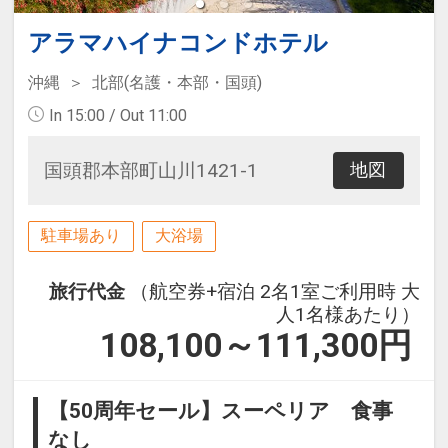
アラマハイナコンドホテル
沖縄
北部(名護・本部・国頭)
In 15:00 / Out 11:00
国頭郡本部町山川1421-1
地図
駐車場あり
大浴場
旅行代金
（航空券+宿泊 2名1室ご利用時 大
人1名様あたり）
108,100～111,300
円
【50周年セール】スーペリア 食事
なし