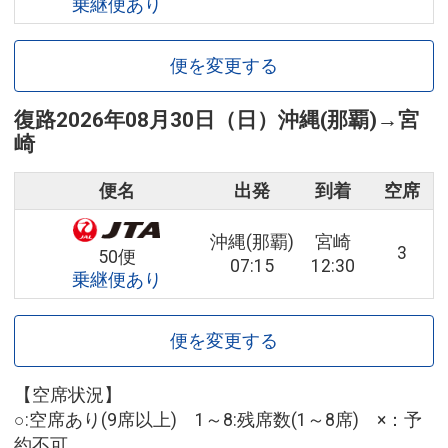
乗継便あり
便を変更する
復路
2026年08月30日（日）
沖縄(那覇)
→
宮
崎
便名
出発
到着
空席
沖縄(那覇)
宮崎
3
50便
07:15
12:30
乗継便あり
便を変更する
【空席状況】
○:空席あり(9席以上) 1～8:残席数(1～8席) ×：予
約不可