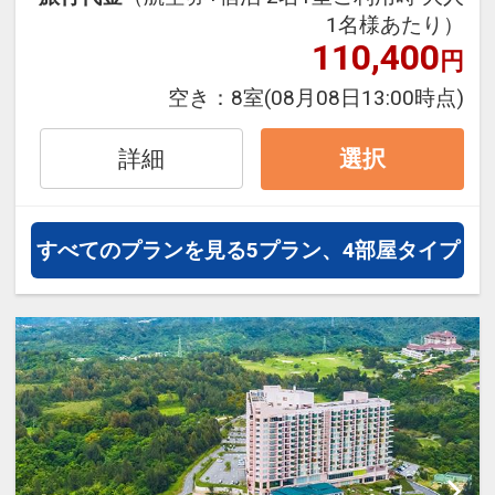
【2連泊以上】カヌチャチケット付
1名様あたり）
き！（2連泊で1人1枚、3連泊で1人3
110,400
円
枚、以降1泊増えるごとに+1枚）
空き：
8室
(08月08日13:00時点)
※枚数に応じて30種類以上のメニュ
ーからご利用いただけます。詳細は
詳細
選択
カヌチャリゾート公式サイトをご確
認ください。
【3連泊以上】カジュアルダイニン
すべてのプランを見る
5プラン、4部屋タイプ
グ「パラディ」にてディナーブッフ
ェ1回付！
※定休日あり。最新情報はカヌチャ
リゾート公式サイトをご確認くださ
い。
●朝食●
和食レストラン「神着(カヌチャ)」
営業時間7:00～10:00 メニュー:和御