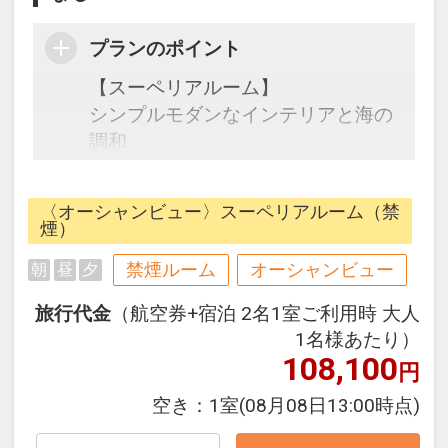
プランのポイント
【スーペリアルーム】
シンプルモダンなインテリアと海の
調和
シンプルな中にこだわりの詰まった
客室。
〈オーシャンビュー〉スーペリアルーム（禁
全いつオーシャンビュー、太陽の光
煙）
がたくさん入りこむワイドスパンの
禁煙ルーム
オーシャンビュー
朝
昼
夕
窓は解放感満点です。
旅行代金
（航空券+宿泊 2名1室ご利用時 大人
☆宿泊者特典☆
1名様あたり）
・展望大浴場滞在中利用可
108,100
円
・インフィニティプール滞在中利用
空き：
1室
(08月08日13:00時点)
可 4～10月の季節営業
・フィットネスジム滞在中利用可