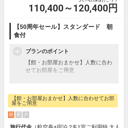
110,400～120,400
円
【50周年セール】スタンダード 朝
食付
プランのポイント
【館・お部屋おまかせ】人数に合わ
せてお部屋をご用意
★宿泊特典★
・レンタルカートを滞在中1台ご用
【館・お部屋おまかせ】人数に合わせてお部
意！（広いリゾートの移動はカート
屋をご用意
が便利です。※要普通免許証）
朝
昼
夕
★連泊特典★
旅行代金
（航空券+宿泊 2名1室ご利用時 大人