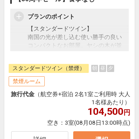
プランのポイント
【スタンダードツイン】
南国の光が差し込む使い勝手の良い
コンパクトなお部屋。ヤシの木が並
ぶガーデン越しに美ら海を望みま
す。
スタンダードツイン（禁煙）
朝
昼
夕
☆宿泊者特典☆
禁煙ルーム
・系列ホテルマハイナの大浴場利
旅行代金
（航空券+宿泊 2名1室ご利用時 大人
用 通常￥1,000→￥500
1名様あたり）
・屋外プール滞在中利用可 ※季節
104,500
円
営業4月～10月
・系列ホテル間の無料シャトルバス
空き：
3室
(08月08日13:00時点)
利用可：ロイヤルビューホテル美ら
海⇔アラマハイナ⇔マハイナ