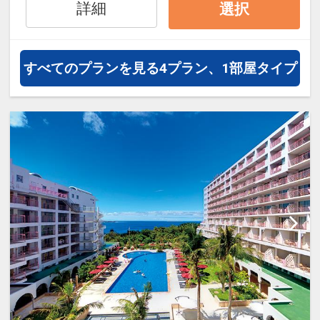
詳細
選択
・ホテルマハイナ～海洋博公園間無
料シャトルバス利用可
・3連泊特典：滞在中1回夕食付（コ
すべてのプランを見る
4プラン、1部屋タイプ
ース料理：で以後コース）※3連泊
特典時の専用コース料理除外日：
4/26～5/5、7/19～8/31、12/27～
1/3