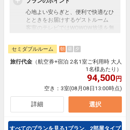
プランのポイント
心地よい安らぎと、便利で快適なひ
とときをお届けするゲストルーム
客室のテレビではWOWOW放送を無
料でご視聴いただけます。
朝食は和洋食の無料バイキング。そ
セミダブルルーム
朝
昼
夕
の土地ならではの食材や、郷土料理
などのご当地メニューもあります。
旅行代金
（航空券+宿泊 2名1室ご利用時 大人
1名様あたり）
☆宿泊者特典☆
94,500
円
・朝食無料サービス
空き：
3室
(08月08日13:00時点)
・9階露天人口ラジウム温泉大浴場
（15:00～翌2:00・5:00～10:00）
詳細
選択
・ロビーにてホットコーヒーサービ
ス（15:00から22:00・6:30～10:00
セルフサービス）
すべてのプランを見る
1プラン、2部屋タイプ
・駐車場無料（先着順。普通車サイ