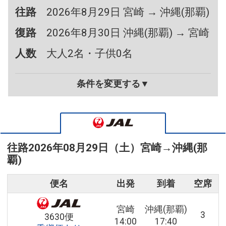
往路
2026年8月29日 宮崎 → 沖縄(那覇)
復路
2026年8月30日 沖縄(那覇) → 宮崎
人数
大人2名・子供0名
条件を変更する▼
往路
2026年08月29日（土）
宮崎
→
沖縄(那
覇)
便名
出発
到着
空席
宮崎
沖縄(那覇)
3
3630便
14:00
17:40