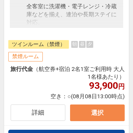
全客室に洗濯機・電子レンジ・冷蔵
庫などを揃え、連泊や長期ステイに
対応。
名護湾に面した客室と名護市街地に
面した客室がございます。
ツインルーム（禁煙）
朝
昼
夕
・ホテル敷地内有料駐車場は先着
禁煙ルーム
順。1泊1台600円（税込）※満車時
旅行代金
（航空券+宿泊 2名1室ご利用時 大人
は徒歩3分ほどの契約駐車場又はコ
1名様あたり）
インパーキングをご案内いたしま
93,900
円
す。
・滞在中の客室清掃はございませ
空き：
○
(08月08日13:00時点)
ん。タオル類や消耗品・アメニティ
の交換は日々行います。
詳細
選択