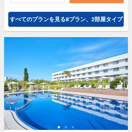
ドゲーム、ビリヤード、ダーツゲー
ムなどが楽しめます
・駐車場：無料
すべてのプランを見る
8プラン、2部屋タイプ