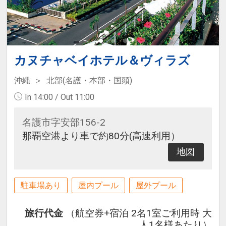
カヌチャベイホテル＆ヴィラズ
沖縄
北部(名護・本部・国頭)
In 14:00 / Out 11:00
名護市字安部156-2
那覇空港より車で約80分(高速利用）
地図
駐車場あり
屋内プール
屋外プール
旅行代金
（航空券+宿泊 2名1室ご利用時 大
人1名様あたり）