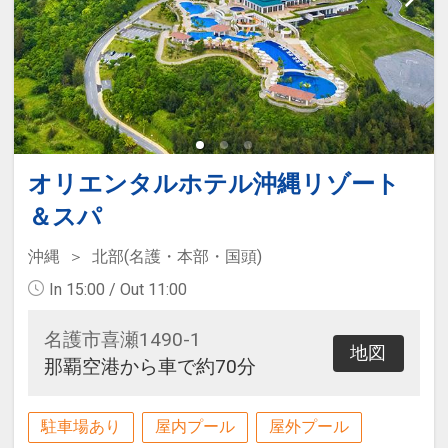
膳
カジュアルダイニング「パラディ」
営業時間7:00～10:00 メニュー:朝食
ブッフェ
離乳食やお子様用夕食メニュー対応
オリエンタルホテル沖縄リゾート
可（有料・事前予約）、ベビーカー
＆ベビーベッド＆ベッドガード等の
＆スパ
貸し出し（数量限定・事前予約）、
沖縄
北部(名護・本部・国頭)
ハリウッドツイン対応可（部屋タイ
In 15:00 / Out 11:00
プ限定・事前予約）、 ショップに
て紙おむつ＆粉ミルクを販売。
名護市喜瀬1490-1
地図
那覇空港から車で約70分
駐車場あり
屋内プール
屋外プール