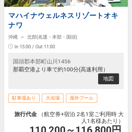
マハイナウェルネスリゾートオキ
ナワ
沖縄
北部(名護・本部・国頭)
In 15:00 / Out 11:00
国頭郡本部町山川1456
那覇空港より車で約100分(高速利用）
地図
駐車場あり
大浴場
屋外プール
旅行代金
（航空券+宿泊 2名1室ご利用時 大
人1名様あたり）
110,200～116,800
円