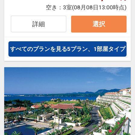
・系列ホテル間の無料シャトルバ
空き：
3室
(08月08日13:00時点)
ス：アラマハイナ⇔マハイナ⇔ロイ
ヤルビューホテル美ら海
詳細
選択
すべてのプランを見る
5プラン、1部屋タイプ