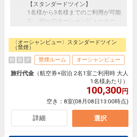
【スタンダードツイン】
1名様から3名様までのご利用が可能
な、30㎡のオーシャンビュールー
ム。ブラウンとホワイトを基調とし
たオリエンタルな雰囲気の客室で
〈オーシャンビュー〉スタンダードツイン
す。ゆったりとお寛ぎ頂ける広めの
（禁煙）
バスルームやシモンズ社製ベットを
禁煙ルーム
オーシャンビュー
朝
昼
夕
完備。すべての客室から、東シナ海
の絶景をお楽しみいただけます。
旅行代金
（航空券+宿泊 2名1室ご利用時 大人
1名様あたり）
徒歩0分に位置する目の前のビーチ
100,300
円
では、ゆったりリラックスタイムを
空き：
8室
(08月08日13:00時点)
過ごせるだけではなく、マリンアク
ティビティも充実。
詳細
選択