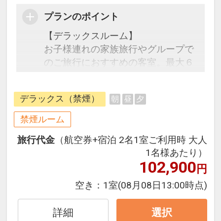
プランのポイント
【デラックスルーム】
お子様連れの家族旅行やグループで
のご旅行におすすめの客室。最大６
名様ご宿泊いただける広々としたお
部屋。皆でテーブルを囲んでテーブ
デラックス（禁煙）
朝
昼
夕
ルゲームも。お部屋の中でも愉しい
旅の思い出を。
禁煙ルーム
旅行代金
（航空券+宿泊 2名1室ご利用時 大人
【ご宿泊特典】
1名様あたり）
・ご滞在中ホテル棟11Fラウンジ利
102,900
円
用無料
ラウンジ内はアルコール・ソフト
空き：
1室
(08月08日13:00時点)
ドリンクのフリーフローをご利用い
ただけます。プレイルームではボー
詳細
選択