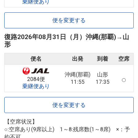
乗継便あり
便を変更する
復路
2026年08月31日（月）
沖縄(那覇)
→
山
形
便名
出発
到着
空席
沖縄(那覇)
山形
2084便
11:55
17:35
乗継便あり
便を変更する
【空席状況】
○:空席あり(9席以上) 1～8:残席数(1～8席) ×：予
約不可