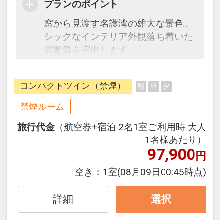
プランのポイント
窓から見渡す名護湾の雄大な景色。
シックなインテリア外観落ち着いた
雰囲気を演出します。
ナチュラルな家具や理念は、リゾー
トに暮らす安らぎをつくり、プライ
コンパクトツイン（禁煙）
朝
昼
夕
ベートな落ち着きを与えてくれま
す。バルコニーに立てば、潮風が楽
禁煙ルーム
園への到来を歓迎します。快適な室
旅行代金
（航空券+宿泊 2名1室ご利用時 大人
内空間が、あなたの心を和ませてく
1名様あたり）
れるでしょう。
97,900
円
※4～5歳の添い寝幼児のお客様は、
空き：
1室
(08月09日00:45時点)
別途施設利用料500円を現地にてお
支払いいただきます。
詳細
選択