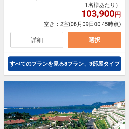
1名様あたり）
103,900
円
●朝食●
バイキングの朝食
空き：
2室
(08月09日00:45時点)
時間 6:30～10:30(L.O.10:00)
詳細
選択
すべてのプランを見る
8プラン、3部屋タイプ