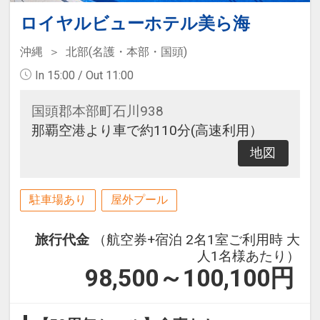
ロイヤルビューホテル美ら海
沖縄
北部(名護・本部・国頭)
In 15:00 / Out 11:00
国頭郡本部町石川938
那覇空港より車で約110分(高速利用）
地図
駐車場あり
屋外プール
旅行代金
（航空券+宿泊 2名1室ご利用時 大
人1名様あたり）
98,500～100,100
円