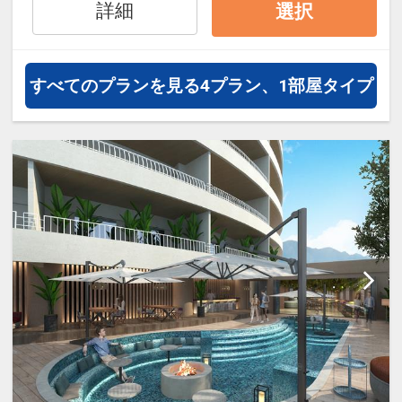
海⇔アラマハイナ⇔マハイナ
詳細
選択
すべてのプランを見る
4プラン、1部屋タイプ