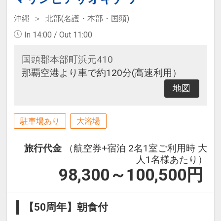
沖縄
北部(名護・本部・国頭)
In 14:00 / Out 11:00
国頭郡本部町浜元410
那覇空港より車で約120分(高速利用）
地図
駐車場あり
大浴場
旅行代金
（航空券+宿泊 2名1室ご利用時 大
人1名様あたり）
98,300～100,500
円
【50周年】朝食付