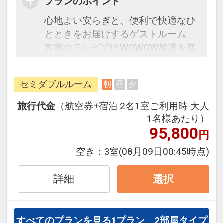
プランのポイント
心地よい安らぎと、便利で快適なひ
とときをお届けするゲストルーム
客室のテレビではWOWOW放送を無
料でご視聴いただけます。
朝食は和洋食の無料バイキング。そ
セミダブルルーム
朝
昼
夕
の土地ならではの食材や、郷土料理
などのご当地メニューもあります。
旅行代金
（航空券+宿泊 2名1室ご利用時 大人
1名様あたり）
☆宿泊者特典☆
95,800
円
・朝食無料サービス
空き：
3室
(08月09日00:45時点)
・9階露天人口ラジウム温泉大浴場
（15:00～翌2:00・5:00～10:00）
詳細
選択
・ロビーにてホットコーヒーサービ
ス（15:00から22:00・6:30～10:00
セルフサービス）
すべてのプランを見る
1プラン、2部屋タイプ
・駐車場無料（先着順。普通車サイ