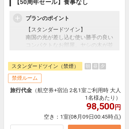
【50周年セール】食事なし
プランのポイント
【スタンダードツイン】
南国の光が差し込む使い勝手の良い
コンパクトなお部屋。ヤシの木が並
ぶガーデン越しに美ら海を望みま
す。
スタンダードツイン（禁煙）
朝
昼
夕
☆宿泊者特典☆
禁煙ルーム
・系列ホテルマハイナの大浴場利
旅行代金
（航空券+宿泊 2名1室ご利用時 大人
用 通常￥1,000→￥500
1名様あたり）
・屋外プール滞在中利用可 ※季節
98,500
円
営業4月～10月
・系列ホテル間の無料シャトルバス
空き：
1室
(08月09日00:45時点)
利用可：ロイヤルビューホテル美ら