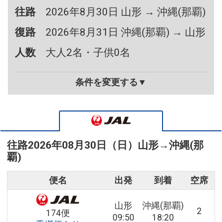
往路
2026年8月30日 山形 → 沖縄(那覇)
復路
2026年8月31日 沖縄(那覇) → 山形
人数
大人2名・子供0名
条件を変更する▼
往路
2026年08月30日（日）
山形
→
沖縄(那
覇)
便名
出発
到着
空席
山形
沖縄(那覇)
2
174便
09:50
18:20