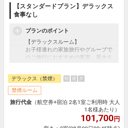
【スタンダードプラン】デラックス
食事なし
プランのポイント
【デラックスルーム】
お子様連れの家族旅行やグループで
のご旅行におすすめの客室。最大６
名様ご宿泊いただける広々としたお
部屋。皆でテーブルを囲んでテーブ
デラックス（禁煙）
朝
昼
夕
ルゲームも。お部屋の中でも愉しい
旅の思い出を。
禁煙ルーム
旅行代金
（航空券+宿泊 2名1室ご利用時 大人
【ご宿泊特典】
1名様あたり）
・ご滞在中ホテル棟11Fラウンジ利
101,700
円
用無料
ラウンジ内はアルコール・ソフト