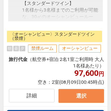
【スタンダードツイン】
1名様から3名様までのご利用が可能
な、30㎡のオーシャンビュールー
ム。ブラウンとホワイトを基調とし
たオリエンタルな雰囲気の客室で
〈オーシャンビュー〉スタンダードツイン
す。ゆったりとお寛ぎ頂ける広めの
（禁煙）
バスルームやシモンズ社製ベットを
禁煙ルーム
オーシャンビュー
朝
昼
夕
完備。すべての客室から、東シナ海
の絶景をお楽しみいただけます。
旅行代金
（航空券+宿泊 2名1室ご利用時 大人
1名様あたり）
徒歩0分に位置する目の前のビーチ
97,600
円
では、ゆったりリラックスタイムを
空き：
2室
(08月09日00:45時点)
過ごせるだけではなく、マリンアク
ティビティも充実。
詳細
選択