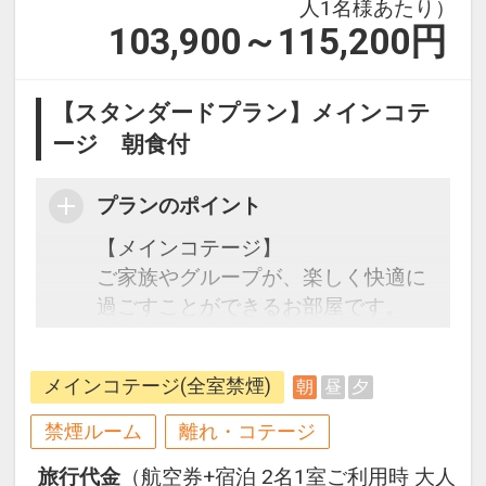
人1名様あたり）
103,900～115,200
円
【スタンダードプラン】メインコテ
ージ 朝食付
プランのポイント
【メインコテージ】
ご家族やグループが、楽しく快適に
過ごすことができるお部屋です。
フロントから離れた場所に位置して
いますが、コテージ周辺にはハンモ
メインコテージ(全室禁煙)
朝
昼
夕
ックやブランコなどをご用意。広大
な敷地と沖縄リゾートを肌で感じて
禁煙ルーム
離れ・コテージ
いただくことができるオクマのスタ
旅行代金
（航空券+宿泊 2名1室ご利用時 大人
ンダードタイプのお部屋です。