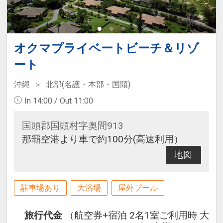
オクマプライベートビーチ＆リゾ
ート
沖縄
北部(名護・本部・国頭)
In 14:00 / Out 11:00
国頭郡国頭村字奥間913
那覇空港より車で約100分(高速利用）
地図
駐車場あり
大浴場
屋外プール
旅行代金
（航空券+宿泊 2名1室ご利用時 大