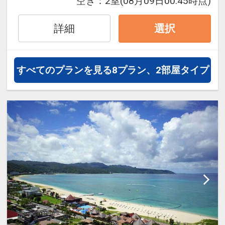
空き：
2室
(08月09日00:45時点)
ドリンクのフリーフローをご利用い
ただけます。プレイルームではボー
詳細
選択
ドゲーム、ビリヤード、ダーツゲー
ムなどが楽しめます
・駐車場：無料
すべてのプランを見る
8プラン、2部屋タイプ