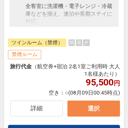
全客室に洗濯機・電子レンジ・冷蔵
庫などを揃え、連泊や長期ステイに
対応。
名護湾に面した客室と名護市街地に
面した客室がございます。
ツインルーム（禁煙）
朝
昼
夕
・ホテル敷地内有料駐車場は先着
禁煙ルーム
順。1泊1台600円（税込）※満車時
旅行代金
（航空券+宿泊 2名1室ご利用時 大人
は徒歩3分ほどの契約駐車場又はコ
1名様あたり）
インパーキングをご案内いたしま
95,500
円
す。
・滞在中の客室清掃はございませ
空き：
○
(08月09日00:45時点)
ん。タオル類や消耗品・アメニティ
の交換は日々行います。
詳細
選択