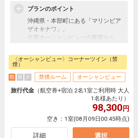
プランのポイント
沖縄県・本部町にある「マリンピア
ザオキナワ」。
全室オーシャンビューの客室から
は、コバルトブルーの東シナ海を望
めます。多彩なアクティビティを体
〈オーシャンビュー〉コーナーツイン（禁
験でき、自然に癒され心と身体が元
煙）
気になれる、笑顔が集まるマリンリ
禁煙ルーム
オーシャンビュー
朝
昼
夕
ゾートへようこそ。
旅行代金
（航空券+宿泊 2名1室ご利用時 大人
●朝食●
1名様あたり）
元気和朝食or朝食バイキング
98,300
円
時間 7:00～9:30
空き：
1室
(08月09日00:45時点)
詳細
選択