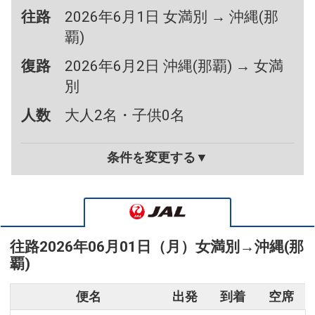
往路
2026年6月1日 女満別 → 沖縄(那
覇)
復路
2026年6月2日 沖縄(那覇) → 女満
別
人数
大人2名・子供0名
条件を変更する▼
往路
2026年06月01日（月）
女満別
→
沖縄(那
覇)
便名
出発
到着
空席