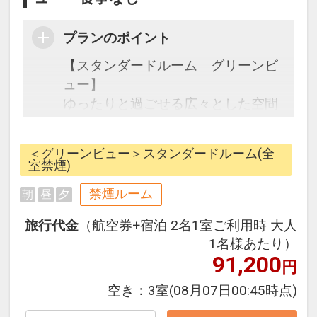
プランのポイント
【スタンダードルーム グリーンビ
ュー】
ゆったりと過ごせる広々とした空間
のスタンダードルーム。
＜グリーンビュー＞スタンダードルーム(全
※幼児（３歳～５歳）のお子様を対
室禁煙)
象に幼児施設使用料を設定し、朝
禁煙ルーム
朝
昼
夕
食・昼食・夕食（おとなの方のお食
事バイキングと同席に限る）やお子
旅行代金
（航空券+宿泊 2名1室ご利用時 大人
様用スリッパをご用意しておりま
1名様あたり）
す。
91,200
円
■幼児３歳～５歳（未就学児）幼児
空き：
3室
(08月07日00:45時点)
施設使用料※おひとり/１泊あたり/
￥2,200円（税込） 全宿泊日 ※