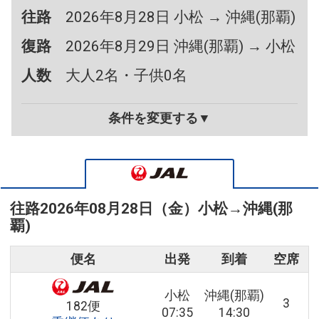
往路
2026年8月28日 小松 → 沖縄(那覇)
復路
2026年8月29日 沖縄(那覇) → 小松
人数
大人2名・子供0名
条件を変更する▼
往路
2026年08月28日（金）
小松
→
沖縄(那
覇)
便名
出発
到着
空席
小松
沖縄(那覇)
3
182便
07:35
14:30