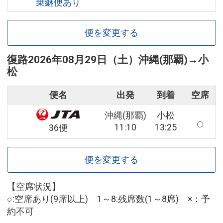
乗継便あり
便を変更する
復路
2026年08月29日（土）
沖縄(那覇)
→
小
松
便名
出発
到着
空席
沖縄(那覇)
小松
11:10
13:25
36便
便を変更する
【空席状況】
○:空席あり(9席以上) 1～8:残席数(1～8席) ×：予
約不可